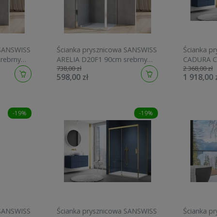
 SANSWISS
Ścianka prysznicowa SANSWISS
Ścianka p
rebrny
ARELIA D20F1 90cm srebrny
CADURA C
738,00 zł
2 368,00 zł
04007
polerowany D20F10904007
H=200cm, 
598,00 zł
1 918,00 
-19%
-19%
 SANSWISS
Ścianka prysznicowa SANSWISS
Ścianka p