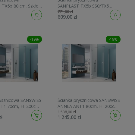
TX5b 80 cm, Szkło
SANPLAST TX5b SS0/TX5
771,00 zł
y Błyszczący
90cm, szkło W0, GlasProtect,
609,00 zł
1038401
srebrny błyszczący
600271132038401
-19%
-19%
rysznicowa SANSWISS
Ścianka prysznicowa SANSWISS
T1 70cm, H=200cm,
ANNEA ANT1 80cm, H=200cm,
1 538,00 zł
srebrny połysk ANT107005007
srebrny połysk ANT108005007
zł
1 245,00 zł