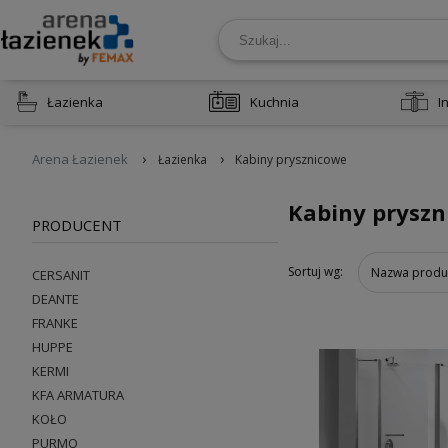
Łazienka
Kuchnia
I
›
›
Arena Łazienek
Łazienka
Kabiny prysznicowe
Kabiny prysz
PRODUCENT
Sortuj wg:
Nazwa produ
CERSANIT
DEANTE
FRANKE
HUPPE
KERMI
KFA ARMATURA
KOŁO
PURMO