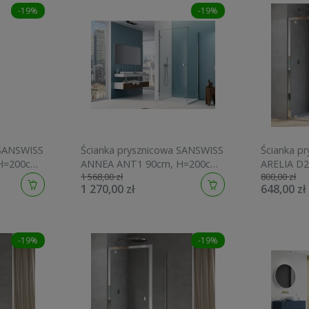
-19%
-19%
 SANSWISS
Ścianka prysznicowa SANSWISS
Ścianka p
H=200cm,
ANNEA ANT1 90cm, H=200cm,
ARELIA D2
1 568,00 zł
800,00 zł
00607
srebrny połysk ANT109005007
polerowa
1 270,00 zł
648,00 zł
-19%
-19%