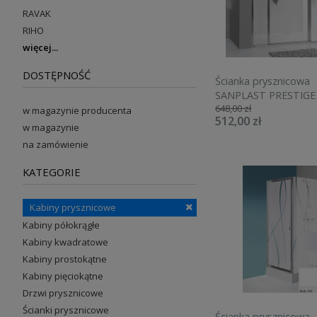
RAVAK
RIHO
więcej
DOSTĘPNOŚĆ
Ścianka prysznicowa
SANPLAST PRESTIGE 
648,00 zł
20cm, przedłużająca,
w magazynie producenta
512,00 zł
GlassProtect srebrny
w magazynie
błyszczący 60007312
na zamówienie
KATEGORIE
Kabiny prysznicowe
Kabiny półokrągłe
Kabiny kwadratowe
Kabiny prostokątne
Kabiny pięciokątne
Drzwi prysznicowe
Ścianki prysznicowe
Ścianka prysznicowa