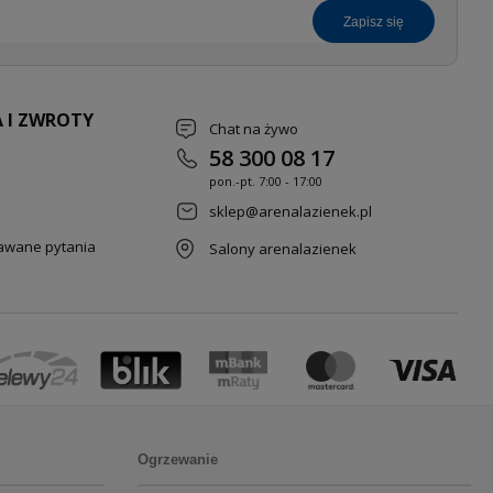
zapisz się
 I ZWROTY
Chat na żywo
58 300 08 17
pon.-pt. 7
:00 - 17:00
sklep@arenalazienek.pl
dawane pytania
Salony arenalazienek
Ogrzewanie