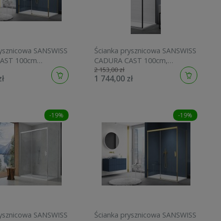
rysznicowa SANSWISS
Ścianka prysznicowa SANSWISS
AST 100cm
CADURA CAST 100cm,
2 153,00 zł
złoty CAST1001207
H=200cm, czarny mat
zł
1 744,00 zł
CAST1000607
-19%
-19%
rysznicowa SANSWISS
Ścianka prysznicowa SANSWISS