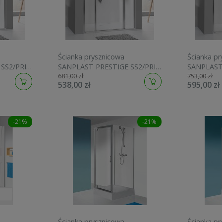
Ścianka prysznicowa
Ścianka p
SS2/PRIII
SANPLAST PRESTIGE SS2/PRIII
SANPLAST 
681,00 zł
753,00 zł
 szkło W0,
30cm, przedłużająca, szkło W0,
30cm, prze
538,00 zł
595,00 zł
GlassProtect, srebrny
GlassProte
0038401
błyszczący 600073121038401
błyszcząc
-21%
-21%
Ścianka prysznicowa
Ścianka p