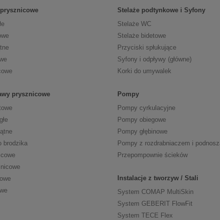
 prysznicowe
Stelaże podtynkowe i Syfony
łe
Stelaże WC
owe
Stelaże bidetowe
tne
Przyciski spłukujące
owe
Syfony i odpływy (główne)
cowe
Korki do umywalek
tawy prysznicowe
Pompy
towe
Pompy cyrkulacyjne
głe
Pompy obiegowe
kątne
Pompy głębinowe
o brodzika
Pompy z rozdrabniaczem i podnos
icowe
Przepompownie ścieków
znicowe
Instalacje z tworzyw / Stali
cowe
owe
System COMAP MultiSkin
System GEBERIT FlowFit
System TECE Flex