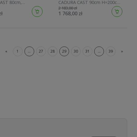
AST 80cm,
CADURA CAST 90cm H=200cm,
2 183,00 zł
srebrny połysk
złoty CAST0901207
zł
1 768,00 zł
007
«
1
...
27
28
29
30
31
...
39
»