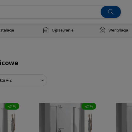
nstalacje
Ogrzewanie
Wentylacja
nicowe
ktu A-Z
-21%
-21%