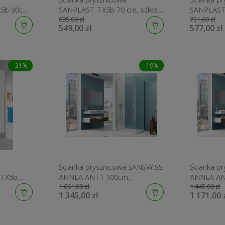
5b 90cm,
SANPLAST TX5b 70 cm, szkło
SANPLAST 
695,00 zł
731,00 zł
druk W15,
W0, srebrny błyszczący 600-
W0, Srebrn
549,00 zł
577,00 zł
1-231
271-1290-38-401
60027113
-21%
-19%
Ścianka prysznicowa SANSWISS
Ścianka p
/TX5b
ANNEA ANT1 100cm,
ANNEA AN
1 661,00 zł
1 445,00 zł
 sitodruk
H=200cm, srebrny połysk
1 345,00 zł
1 171,00 
ący 600-
ANT110005007