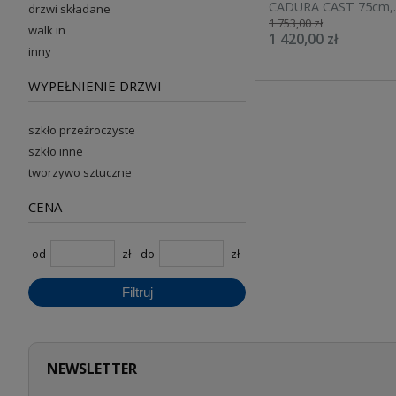
CADURA CAST 75cm,
drzwi składane
1 753,00 zł
H=200cm, srebrny po
walk in
1 420,00 zł
CAST0755007
inny
WYPEŁNIENIE DRZWI
szkło przeźroczyste
szkło inne
tworzywo sztuczne
CENA
od
zł
do
zł
Filtruj
NEWSLETTER