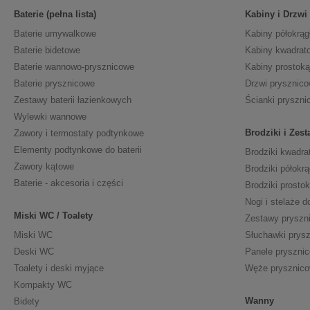
Baterie (pełna lista)
Kabiny i Drzwi
Baterie umywalkowe
Kabiny półokrąg
Baterie bidetowe
Kabiny kwadrat
Baterie wannowo-prysznicowe
Kabiny prostoką
Baterie prysznicowe
Drzwi prysznic
Zestawy baterii łazienkowych
Ścianki pryszni
Wylewki wannowe
Brodziki i Zes
Zawory i termostaty podtynkowe
Elementy podtynkowe do baterii
Brodziki kwadra
Zawory kątowe
Brodziki półokrą
Baterie - akcesoria i części
Brodziki prosto
Nogi i stelaże d
Miski WC / Toalety
Zestawy pryszn
Miski WC
Słuchawki prys
Deski WC
Panele pryszni
Toalety i deski myjące
Węże prysznic
Kompakty WC
Wanny
Bidety