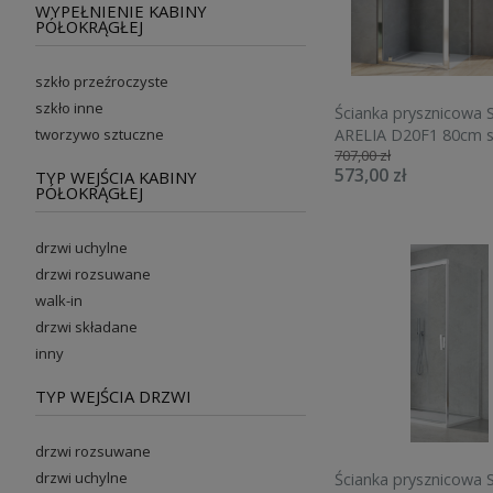
WYPEŁNIENIE KABINY
PÓŁOKRĄGŁEJ
szkło przeźroczyste
szkło inne
Ścianka prysznicowa
tworzywo sztuczne
ARELIA D20F1 80cm s
707,00 zł
polerowany D20F108
573,00 zł
TYP WEJŚCIA KABINY
PÓŁOKRĄGŁEJ
drzwi uchylne
drzwi rozsuwane
walk-in
drzwi składane
inny
TYP WEJŚCIA DRZWI
drzwi rozsuwane
drzwi uchylne
Ścianka prysznicowa