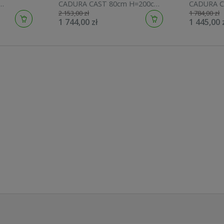
CADURA CAST 80cm H=200cm,
CADURA C
2 153,00 zł
1 784,00 zł
łysk
złoty CAST0801207
H=200cm, 
1 744,00 zł
1 445,00 
CAST0805