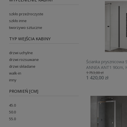
szkło przeźroczyste
szkło inne
tworzywo sztuczne
TYP WEJŚCIA KABINY
drzwi uchylne
drzwi rozsuwane
Ścianka prysznicowa
drzwi składane
ANNEA ANT1 90cm, 
1 753,00 zł
czarny mat ANT1090
walk-in
1 420,00 zł
inny
PROMIEŃ [CM]
45.0
50.0
55.0