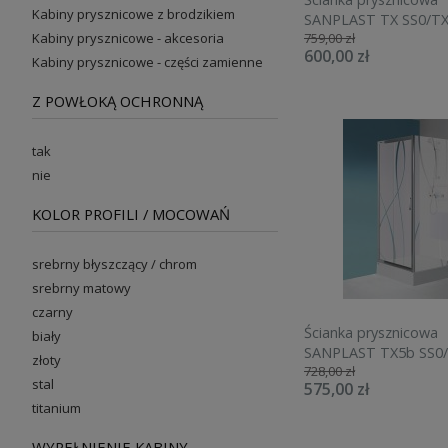
Kabiny prysznicowe z brodzikiem
SANPLAST TX SS0/TX
Kabiny prysznicowe - akcesoria
759,00 zł
H=190cm, szkło sitro
600,00 zł
biała 600-271-1320-0
Kabiny prysznicowe - części zamienne
Z POWŁOKĄ OCHRONNĄ
tak
nie
KOLOR PROFILI / MOCOWAŃ
srebrny błyszczący / chrom
srebrny matowy
czarny
Ścianka prysznicowa
biały
SANPLAST TX5b SS0
złoty
728,00 zł
75cm, H=190cm, szkło
stal
575,00 zł
W15, srebrny błyszcz
titanium
271-1300-38-231
WYPEŁNIENIE KABINY