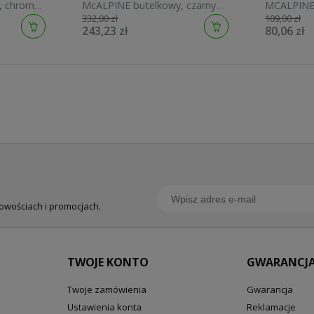
, chrom
McALPINE butelkowy, czarny
MCALPINE 
332,00 zł
109,00 zł
120 BLACK
chrom 22
243,23 zł
80,06 zł
nowościach i promocjach.
TWOJE KONTO
GWARANCJA
Twoje zamówienia
Gwarancja
Ustawienia konta
Reklamacje