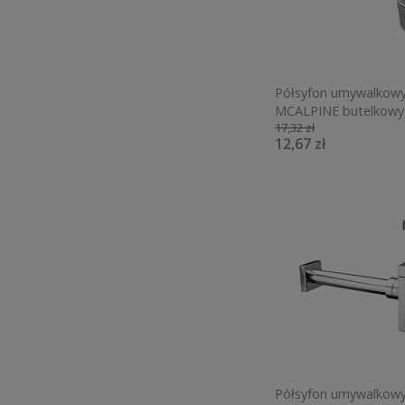
Półsyfon umywalkow
MCALPINE butelkowy,
17,32 zł
HC2-J
12,67 zł
Półsyfon umywalkow