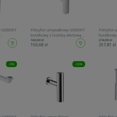
y GEBERIT
Półsyfon umywalkowy GEBERIT
Półsyfon 
butelkowy z rozetką wlotową
butelkowy
160,00 zł
274,00 zł
biały 151.035.11.1
chrom 151
150,68 zł
257,81 zł
-0%
-36%
y GEBERIT
Półsyfon umywalkowy
Półsyfon 