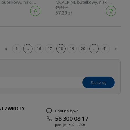
butelkowy, niski,
MCALPINE butelkowy, niski,
78,31 zł
0-M
chrom 220CB
57,29 zł
«
1
...
16
17
18
19
20
...
41
»
zapisz się
 I ZWROTY
Chat na żywo
58 300 08 17
pon.-pt. 7
:00 - 17:00