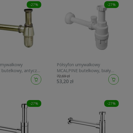
-27%
-27%
umywalkowy
Półsyfon umywalkowy
butelkowy, antyczny
MCALPINE butelkowy, biały
72,69 zł
200AB
5130PF
53,20 zł
-27%
-27%