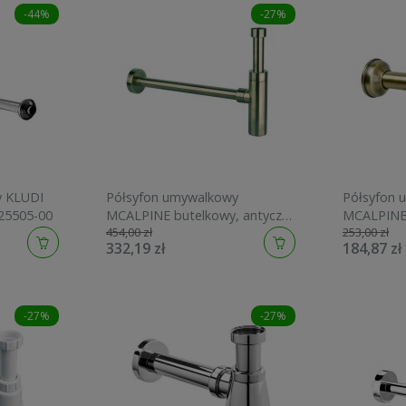
-44%
-27%
y KLUDI
Półsyfon umywalkowy
Półsyfon 
25505-00
MCALPINE butelkowy, antyczny
MCALPINE 
454,00 zł
253,00 zł
brąz CA32EU-AB
mosiądz 
332,19 zł
184,87 zł
-27%
-27%