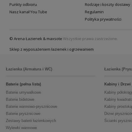
Punkty odbioru
Rodzaje i koszty dostawy
Nasz kanał You Tube
Regulamin
Polityka prywatności
© Arena Łazienek & maxsote
Wszystkie prawa zastrzeżone.
Sklep z wyposażeniem łazienek i ogrzewaniem
Łazienka (Armatura i WC)
Łazienka (Prys
Baterie (pełna lista)
Kabiny i Drzwi
Baterie umywalkowe
Kabiny półokrąg
Baterie bidetowe
Kabiny kwadrat
Baterie wannowo-prysznicowe
Kabiny prostoką
Baterie prysznicowe
Drzwi prysznic
Zestawy baterii łazienkowych
Ścianki pryszni
Wylewki wannowe