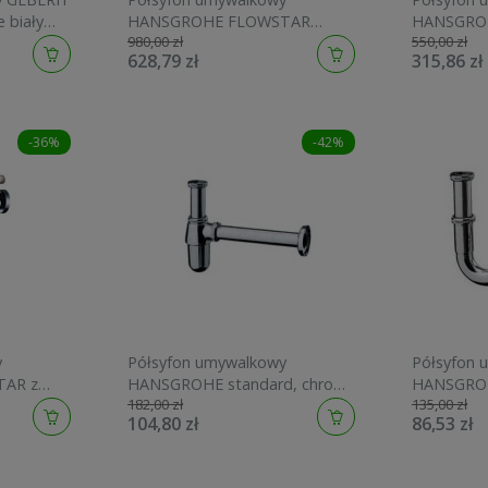
 biały
HANSGROHE FLOWSTAR
HANSGRO
980,00 zł
550,00 zł
chrom 52100000
chrom 52
628,79 zł
315,86 zł
-36%
-42%
y
Półsyfon umywalkowy
Półsyfon 
AR z
HANSGROHE standard, chrom
HANSGROHE
182,00 zł
135,00 zł
 chrom
52053000
pion 35-8
104,80 zł
86,53 zł
53002000