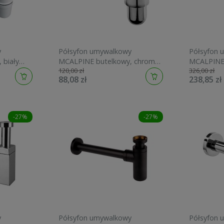
y
Półsyfon umywalkowy
Półsyfon 
 biały
MCALPINE butelkowy, chrom
MCALPINE 
120,00 zł
326,00 zł
200-M
CA32EU-C
88,08 zł
238,85 zł
-27%
-27%
y
Półsyfon umywalkowy
Półsyfon 