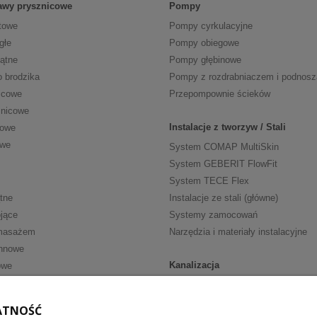
tawy prysznicowe
Pompy
towe
Pompy cyrkulacyjne
głe
Pompy obiegowe
kątne
Pompy głębinowe
o brodzika
Pompy z rozdrabniaczem i podnos
icowe
Przepompownie ścieków
znicowe
Instalacje z tworzyw / Stali
cowe
owe
System COMAP MultiSkin
System GEBERIT FlowFit
System TECE Flex
tne
Instalacje ze stali (główne)
jące
Systemy zamocowań
masażem
Narzędzia i materiały instalacyjne
nnowe
Kanalizacja
owe
Kanalizacja wewn. HT
ria
Kanalizacja wewn. niskoszumowa
ATNOŚĆ