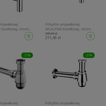
umywalkowy
Półsyfon umywalkowy
butelkowy, chrom
MCALPINE butelkowy, chrom
289,00 zł
B
CA32MINI-CB
211,45 zł
-27%
-27%
umywalkowy
Półsyfon umywalkowy