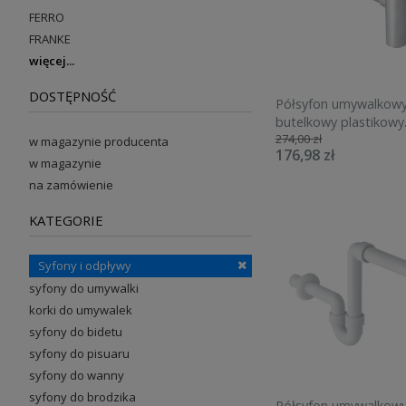
FERRO
FRANKE
więcej
DOSTĘPNOŚĆ
Półsyfon umywalkow
butelkowy plastikowy
274,00 zł
151.034.21.1
w magazynie producenta
176,98 zł
w magazynie
na zamówienie
KATEGORIE
Syfony i odpływy
syfony do umywalki
korki do umywalek
syfony do bidetu
syfony do pisuaru
syfony do wanny
syfony do brodzika
Półsyfon umywalkow