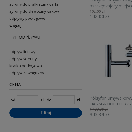
syfony do pralki i zmywarki
oszczędzający miejsce
syfony do zlewozmywaków
102,00 zł
151.107.11.1
102,00 zł
odpływy podłogowe
więcej
TYP ODPŁYWU
odpływ liniowy
odpływ ścienny
kratka podłogowa
odpływ zewnętrzny
CENA
Półsyfon umywalkow
od
zł
do
zł
HANSGROHE FLOWST
1 407,00 zł
osłonami i zaworami,
Filtruj
902,39 zł
52120000