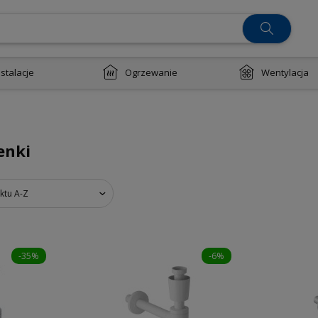
nstalacje
Ogrzewanie
Wentylacja
enki
ktu A-Z
-35%
-6%