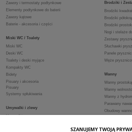
Brodziki i Zes
Zawory i termostaty podtynkowe
Elementy podtynkowe do baterii
Brodziki kwadra
Zawory kątowe
Brodziki półokrą
Baterie - akcesoria i części
Brodziki prosto
Nogi i stelaże d
Miski WC / Toalety
Zestawy pryszn
Miski WC
Słuchawki prys
Deski WC
Panele pryszni
Toalety i deski myjące
Węże prysznic
Kompakty WC
Wanny
Bidety
Pisuary i akcesoria
Wanny prostoką
Pisuary
Wanny wolnosto
Systemy spłukiwania
Wanny z hydro
Parawany nawa
Umywalki i zlewy
Obudowy wann
Umywalki
Półpostumenty
Meble i Akceso
SZANUJEMY TWOJĄ PRYW
Postumenty