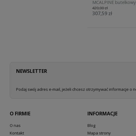
MCALPINE butelkowy
420,00 zł
CA32SQEU-CB
307,59 zł
NEWSLETTER
Podaj swój adres e-mail, jeżeli chcesz otrzymywać informacje o 
O FIRMIE
INFORMACJE
O nas
Blog
Kontakt
Mapa strony