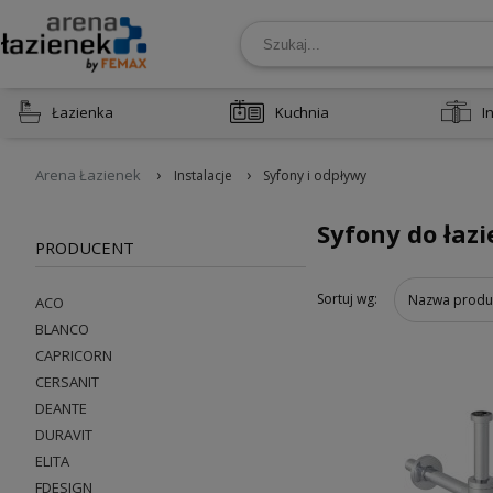
Łazienka
Kuchnia
I
›
›
Arena Łazienek
Instalacje
Syfony i odpływy
Syfony do łazi
PRODUCENT
Sortuj wg:
Nazwa produ
ACO
BLANCO
CAPRICORN
CERSANIT
DEANTE
DURAVIT
ELITA
FDESIGN