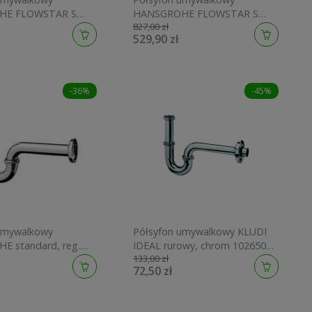
HE FLOWSTAR S
HANSGROHE FLOWSTAR S
827,00 zł
105000
czarny mat 52105670
529,90 zł
-36%
-45%
umywalkowy
Półsyfon umywalkowy KLUDI
 standard, reg.
IDEAL rurowy, chrom 1026505-
133,00 zł
5mm, chrom
00
72,50 zł