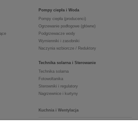
Pompy ciepła i Woda
Pompy ciepła (producenci)
Ogrzewanie podłogowe (główne)
zące
Podgrzewacze wody
Wymienniki i zasobniki
Naczynia wzbiorcze / Reduktory
Technika solarna i Sterowanie
Technika solarna
Fotowoltanika
Sterowniki i regulatory
Nagrzewnice i kurtyny
Kuchnia i Wentylacja
Kuchnia
Zlewozmywaki