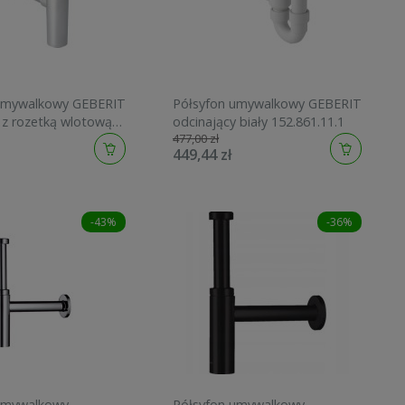
umywalkowy GEBERIT
Półsyfon umywalkowy GEBERIT
 z rozetką wlotową
odcinający biały 152.861.11.1
477,00 zł
.035.21.1
449,44 zł
-43%
-36%
umywalkowy
Półsyfon umywalkowy