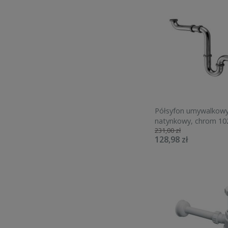
Półsyfon umywalkow
natynkowy, chrom 10
231,00 zł
128,98 zł