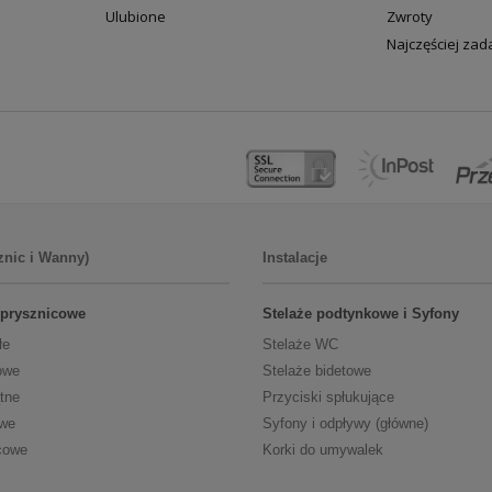
Ulubione
Zwroty
Najczęściej za
znic i Wanny)
Instalacje
 prysznicowe
Stelaże podtynkowe i Syfony
łe
Stelaże WC
owe
Stelaże bidetowe
tne
Przyciski spłukujące
owe
Syfony i odpływy (główne)
cowe
Korki do umywalek