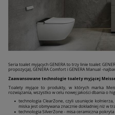
Seria toalet myjących GENERA to trzy linie toalet: GEN
propozycja), GENERA Comfort i GENERA Manual -najbard
Zaawansowane technologie toalety myjącej Meiss
Toalety myjące to produkty, w których marka Me
rozwiązania, wszystko w celu nowej jakości dbania o hi
technologia ClearZone, czyli usunięcie kołnierza
miska jest obmywana znacznie dokładniej niż w tr
technologia SilverZone - misa ceramiczna pokryta 