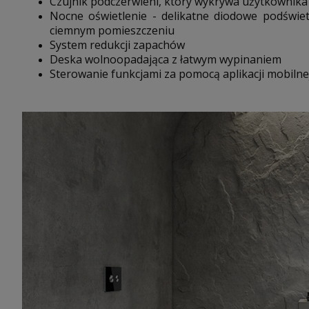
Czujnik podczerwieni, który wykrywa użytkownika 
Nocne oświetlenie - delikatne diodowe podświet
ciemnym pomieszczeniu
System redukcji zapachów
Deska wolnoopadająca z łatwym wypinaniem
Sterowanie funkcjami za pomocą aplikacji mobilnej