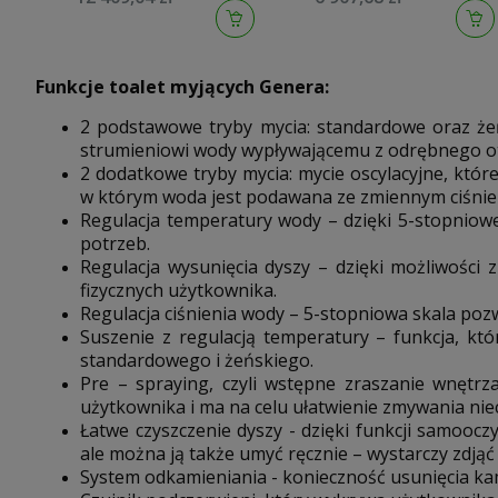
Funkcje toalet myjących Genera:
2 podstawowe tryby mycia: standardowe oraz żeńs
strumieniowi wody wypływającemu z odrębnego o
2 dodatkowe tryby mycia: mycie oscylacyjne, któr
w którym woda jest podawana ze zmiennym ciśnie
Regulacja temperatury wody – dzięki 5-stopniow
potrzeb.
Regulacja wysunięcia dyszy – dzięki możliwości
fizycznych użytkownika.
Regulacja ciśnienia wody – 5-stopniowa skala poz
Suszenie z regulacją temperatury – funkcja, któ
standardowego i żeńskiego.
Pre – spraying, czyli wstępne zraszanie wnętrz
użytkownika i ma na celu ułatwienie zmywania niec
Łatwe czyszczenie dyszy - dzięki funkcji samooc
ale można ją także umyć ręcznie – wystarczy zdją
System odkamieniania - konieczność usunięcia kam