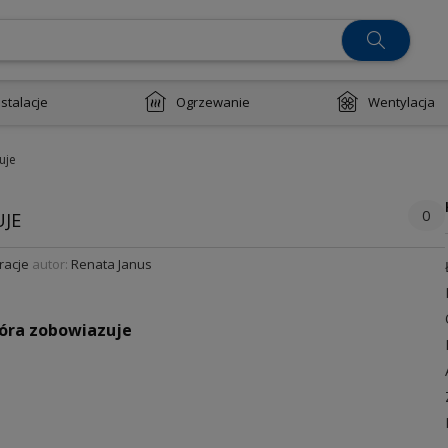
nstalacje
Ogrzewanie
Wentylacja
uje
0
UJE
racje
autor:
Renata Janus
óra zobowiazuje