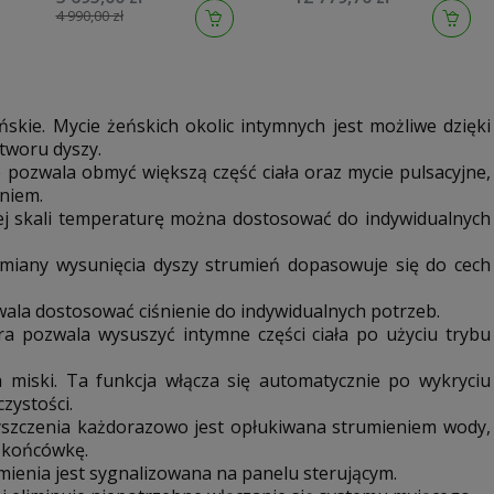
4 990,00 zł
kie. Mycie żeńskich okolic intymnych jest możliwe dzięki
tworu dyszy.
e pozwala obmyć większą część ciała oraz mycie pulsacyjne,
niem.
ej skali temperaturę można dostosować do indywidualnych
 zmiany wysunięcia dyszy strumień dopasowuje się do cech
wala dostosować ciśnienie do indywidualnych potrzeb.
ra pozwala wysuszyć intymne części ciała po użyciu trybu
a miski. Ta funkcja włącza się automatycznie po wykryciu
zystości.
zyszczenia każdorazowo jest opłukiwana strumieniem wody,
ć końcówkę.
ienia jest sygnalizowana na panelu sterującym.