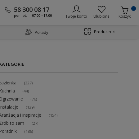
58 300 08 17
0
pon.-pt.
07:00 - 17:00
Twoje konto
Ulubione
Koszyk
Producenci
Porady
KATEGORIE
Łazienka
(227)
Kuchnia
(44)
Ogrzewanie
(76)
Instalacje
(139)
Aranżacja i inspiracje
(154)
Zrób to sam
(27)
Poradnik
(186)