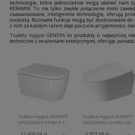
technologie, które jednocześnie mogą ułatwić nam ży
KERAMIK. To nie tylko zwykłe połączenie miski zawies
zaawansowane, inteligentne technologie, oferują prze
osobistą. Rozmaite funkcje mogą być dostosowane do os
z nich za każdym razem daje poczucie przyjemności, świ
Toalety myjące GENERA
to produkty o najwyższej niem
techniczne z wrażeniami estetycznymi, oferując ponad
Toaleta myjąca DURAVIT
Toaleta myjąca DURAVIT
SENSOWASH STARCK F
SENSOWASH D-NEO biała
LITE Compact, biała
654000012004300
12 409,04 zł
6 907,68 zł
650001012004310