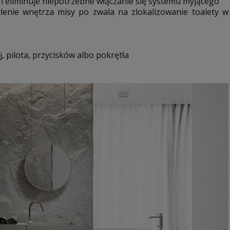
i eliminuje niepotrzebne włączanie się systemu myjącego
lenie wnętrza misy po zwala na zlokalizowanie toalety w
, pilota, przycisków albo pokrętła