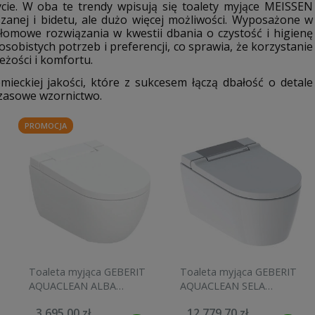
cie. W oba te trendy wpisują się toalety myjące MEISSEN
zanej i bidetu, ale dużo więcej możliwości. Wyposażone w
łomowe rozwiązania w kwestii dbania o czystość i higienę
obistych potrzeb i preferencji, co sprawia, że korzystanie
eżości i komfortu.
ieckiej jakości, które z sukcesem łączą dbałość o detale
czasowe wzornictwo.
PROMOCJA
Toaleta myjąca GEBERIT
Toaleta myjąca GEBERIT
AQUACLEAN ALBA
AQUACLEAN SELA
TurboFlush biała
biała/chrom 146.222.21.1
3 695,00 zł
12 779,70 zł
146.350.01.1