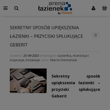
SEKRETNY SPOSÓB UPIĘKSZENIA
0
ŁAZIENKI – PRZYCISKI SPŁUKUJĄCE
GEBERIT
Dodano:
25-09-2023
w kategorii:
Łazienka
,
Aranżacja i
inspiracje
,
Instalacje
autor:
Marcin Demianiuk
Sekretny sposób
upiększenia łazienki –
przyciski spłukujące
Geberit