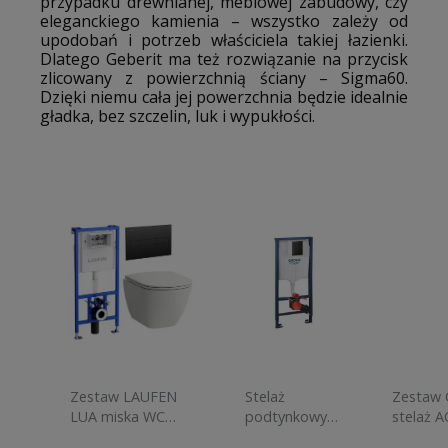
przypadku drewnianej, meblowej zabudowy, czy
eleganckiego kamienia – wszystko zależy od
upodobań i potrzeb właściciela takiej łazienki.
Dlatego Geberit ma też rozwiązanie na przycisk
zlicowany z powierzchnią ściany – Sigma60.
Dzięki niemu cała jej powerzchnia będzie idealnie
gładka, bez szczelin, luk i wypukłości.
Zestaw LAUFEN
Stelaż
Zestaw 
LUA miska WC
podtynkowy
stelaż 
deska
do WC GROHE
miska w