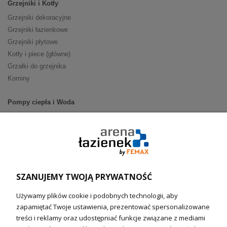
Grzejniki i Kotły
Grzejniki dekoracyjne
Grzejniki łazienkowe
Grzejniki płytowe
Kotły i piece (główne)
Grzałki do grzejnika
Kominy
Pompy ciepła i Woda
Pompy ciepła (producenci)
Ogrzewanie podłogowe (główne)
Podgrzewacze wody
Wymienniki i zasobniki
Naczynia wzbiorcze / Reduktory
SZANUJEMY TWOJĄ PRYWATNOŚĆ
Technika solarna i Sterowanie
Używamy plików cookie i podobnych technologii, aby
Technika solarna
zapamiętać Twoje ustawienia, prezentować spersonalizowane
Fotowoltanika
treści i reklamy oraz udostępniać funkcje związane z mediami