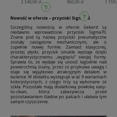
2 240,00 zł
960,00 zł
1 159,
wolnoopadającą
SOLIDO 3w1 z
CITY + 
stelaż podtynkowy
przyciskiem
wolnoop
przycisk spłukujący
Even czarny
S701-79
Nowość w ofercie – przyciski Sigma70
czarny mat
mat 38811KF0
230105661
Szczególną nowością w ofercie Geberit są
niedawno wprowadzone przyciski Sigma70.
Znane pod tą nazwą przyciski pneumatyczne
zostały zastąpione mechanicznymi, ale o
zupełnie nowej formie. Zamiast klasycznej,
prostej płytki, przycisk smukle wystaje dzięki
charakterystycznemu „wygięciu” swojej formy.
Sprawia to, że wydaje się unosić łagodnie nad
powierzchnią ściany, przez co przykuwa uwagę i
staje się wyjątkowo atrakcyjnym detalem w
łazience. W dodatku występuje w aż 9 wariantach
kolorystycznych, z czego trzy są wykonane ze
szkła. Pozostałe mają dodatkową powłokę easy-
to-clean, która zabezpiecza przed
pozostawianiem śladów po palcach i ułatwia tym
samym czyszczenie.