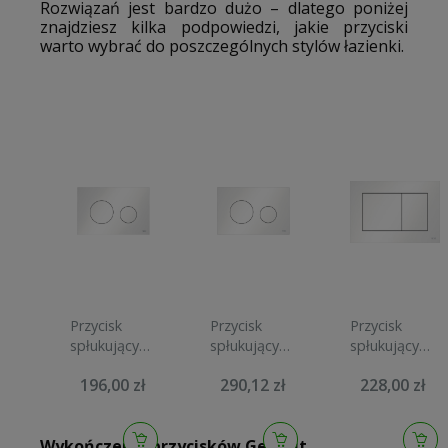
Rozwiązań jest bardzo dużo – dlatego poniżej
znajdziesz kilka podpowiedzi, jakie przyciski
warto wybrać do poszczególnych stylów łazienki.
Przycisk
Przycisk
Przycisk
spłukujący
spłukujący
spłukujący
TECE LOOP
TECE LOOP
TECE NOW
196,00 zł
290,12 zł
228,00 zł
biały
biały matowy
biały
9240920
9240926
9240405
Wykończenia przycisków Geberit