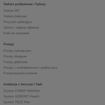
Stelaże podtynkowe i Syfony
Stelaże WC
Stelaże bidetowe
Przyciski spłukujące
Syfony i odpływy (główne)
Korki do umywalek
Pompy
Pompy cyrkulacyjne
Pompy obiegowe
Pompy głębinowe
Pompy z rozdrabniaczem i podnoszące
Przepompownie ścieków
Instalacje z tworzyw / Stali
System COMAP MultiSkin
System GEBERIT FlowFit
System TECE Flex