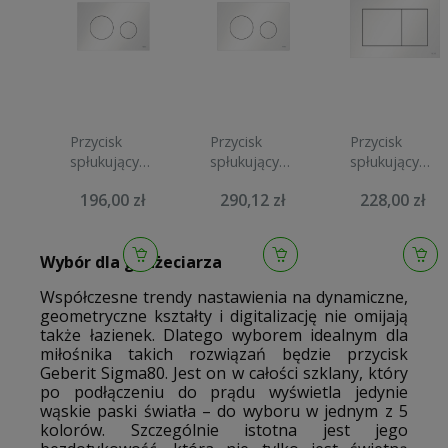
Przycisk
Przycisk
Przycisk
spłukujący
spłukujący
spłukujący
TECE LOOP
TECE LOOP
TECE NOW
196,00 zł
290,12 zł
228,00 zł
biały
biały matowy
biały
9240920
9240926
9240405
Wybór dla gadżeciarza
Współczesne trendy nastawienia na dynamiczne,
geometryczne kształty i digitalizację nie omijają
także łazienek. Dlatego wyborem idealnym dla
miłośnika takich rozwiązań będzie przycisk
Geberit Sigma80. Jest on w całości szklany, który
po podłączeniu do prądu wyświetla jedynie
wąskie paski światła – do wyboru w jednym z 5
kolorów. Szczególnie istotna jest jego