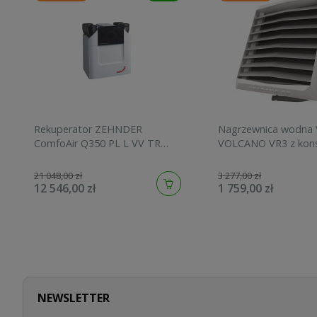
Rekuperator ZEHNDER
Nagrzewnica wodna
ComfoAir Q350 PL L VV TR
VOLCANO VR3 z konsol
wersja lewa 471502070
EC, moc 13-75kW 1-4
0444
21 048,00 zł
3 277,00 zł
12 546,00 zł
1 759,00 zł
NEWSLETTER