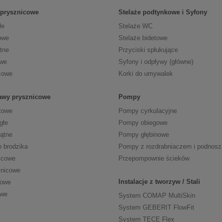
 prysznicowe
Stelaże podtynkowe i Syfony
łe
Stelaże WC
owe
Stelaże bidetowe
tne
Przyciski spłukujące
owe
Syfony i odpływy (główne)
cowe
Korki do umywalek
tawy prysznicowe
Pompy
towe
Pompy cyrkulacyjne
głe
Pompy obiegowe
kątne
Pompy głębinowe
o brodzika
Pompy z rozdrabniaczem i podnos
icowe
Przepompownie ścieków
znicowe
Instalacje z tworzyw / Stali
cowe
owe
System COMAP MultiSkin
System GEBERIT FlowFit
System TECE Flex