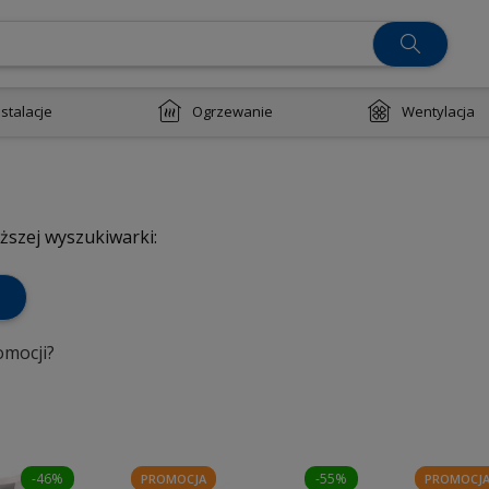
nstalacje
Ogrzewanie
Wentylacja
ższej wyszukiwarki:
omocji?
-46%
-55%
PROMOCJA
PROMOCJ