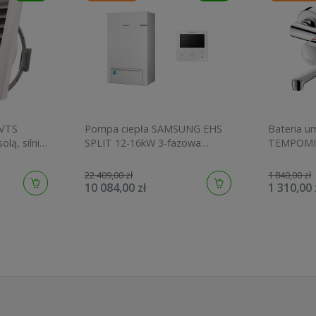
 VTS
Pompa ciepła SAMSUNG EHS
Bateria 
ą, silnik
SPLIT 12-16kW 3-fazowa
TEMPOMIX
-0101-
jednostka wewnętrzna ze
sterownikiem
22 409,00 zł
1 840,00 zł
AE160ANYDGH/EU
10 084,00 zł
1 310,00 