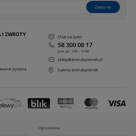
zapisz się
 I ZWROTY
Chat na żywo
58 300 08 17
pon.-pt. 7
:00 - 17:00
sklep@arenalazienek.pl
dawane pytania
Salony arenalazienek
Ogrzewanie