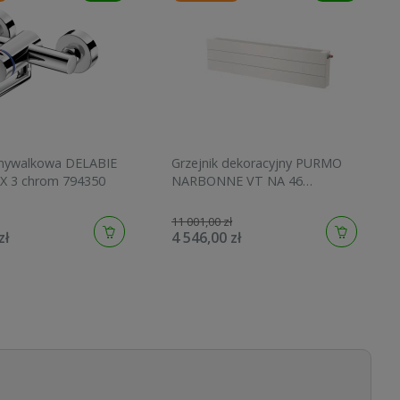
umywalkowa DELABIE
Grzejnik dekoracyjny PURMO
 3 chrom 794350
NARBONNE VT NA 46
286x1400, moc 3426W, biały
F864602814011300
11 001,00 zł
zł
4 546,00 zł