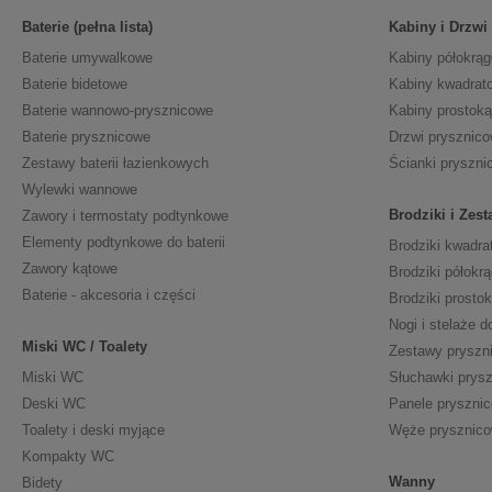
Baterie (pełna lista)
Kabiny i Drzwi
Baterie umywalkowe
Kabiny półokrąg
Baterie bidetowe
Kabiny kwadrat
Baterie wannowo-prysznicowe
Kabiny prostoką
Baterie prysznicowe
Drzwi prysznic
Zestawy baterii łazienkowych
Ścianki pryszni
Wylewki wannowe
Brodziki i Zes
Zawory i termostaty podtynkowe
Elementy podtynkowe do baterii
Brodziki kwadra
Zawory kątowe
Brodziki półokrą
Baterie - akcesoria i części
Brodziki prosto
Nogi i stelaże d
Miski WC / Toalety
Zestawy pryszn
Miski WC
Słuchawki prys
Deski WC
Panele pryszni
Toalety i deski myjące
Węże prysznic
Kompakty WC
Wanny
Bidety