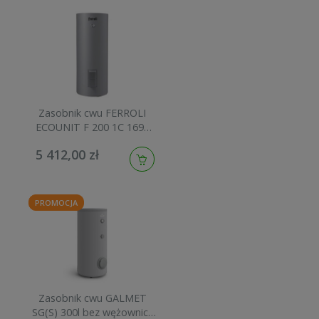
Zasobnik cwu FERROLI
ECOUNIT F 200 1C 169L
stojący z pojedynczą
5 412,00 zł
wężownicą GRL4110A
PROMOCJA
Zasobnik cwu GALMET
SG(S) 300l bez wężownicy