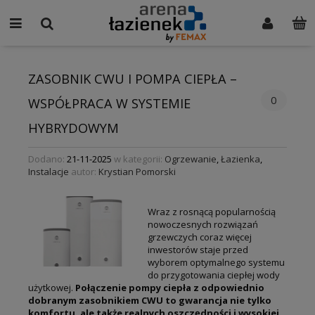
ZASOBNIK CWU I POMPA CIEPŁA –
0
WSPÓŁPRACA W SYSTEMIE
HYBRYDOWYM
Dodano:
21-11-2025
w kategorii:
Ogrzewanie
,
Łazienka
,
Instalacje
autor:
Krystian Pomorski
Wraz z rosnącą popularnością
nowoczesnych rozwiązań
grzewczych coraz więcej
inwestorów staje przed
wyborem optymalnego systemu
do przygotowania ciepłej wody
użytkowej.
Połączenie pompy ciepła z odpowiednio
dobranym zasobnikiem CWU to gwarancja nie tylko
komfortu, ale także realnych oszczędności i wysokiej