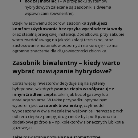
Rodzaj instalacji
– w przypadku systemów
hybrydowych zalecane są zasobniki z dwiema
wężownicami (biwalentne).
Dzięki właściwemu doborowi zasobnika
zyskujesz
komfort użytkowania bez ryzyka wychłodzenia wody
oraz stabilną pracę całej instalacji. Dodatkowo, przy zakupie
warto zwrócić uwagę na jakość izolacji termicznej oraz
zastosowanie materiałów odpornych na korozję – co ma
ogromne znaczenie dla długowieczności zbiornika.
Zasobnik biwalentny – kiedy warto
wybrać rozwiązanie hybrydowe?
Coraz więcej inwestorów decyduje się na systemy
hybrydowe, w których
pompa ciepła współpracuje z
innym źródłem ciepła
, takim jak kocioł gazowy lub
instalacja solarna. W takim przypadku optymalnym
wyborem jest
zasobnik biwalentny
, czyli model
wyposażony w dwie niezależne wężownice. Pierwsza z nich
odbiera ciepło z pompy, druga może być podłączona do
dodatkowego źródła – np. kolektorów słonecznych lub kotła
gazowego.
Takie rozwiązanie pozwala na
automatyczne