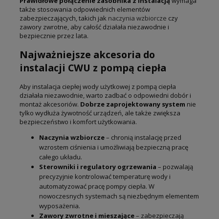
Prawidłowe połączenie zasobnika z instalacją
wymaga
także stosowania odpowiednich elementów
zabezpieczających, takich jak
naczynia wzbiorcze
czy
zawory zwrotne, aby całość działała niezawodnie i
bezpiecznie przez lata.
Najważniejsze akcesoria do
instalacji CWU z pompą ciepła
Aby instalacja ciepłej wody użytkowej z pompą ciepła
działała niezawodnie, warto zadbać o odpowiedni dobór i
montaż akcesoriów.
Dobrze zaprojektowany system
nie
tylko wydłuża żywotność urządzeń, ale także zwiększa
bezpieczeństwo i komfort użytkowania.
Naczynia wzbiorcze
– chronią instalację przed
wzrostem ciśnienia i umożliwiają bezpieczną pracę
całego układu.
Sterowniki i regulatory ogrzewania
– pozwalają
precyzyjnie kontrolować temperaturę wody i
automatyzować pracę pompy ciepła. W
nowoczesnych systemach są niezbędnym elementem
wyposażenia.
Zawory zwrotne i mieszające
– zabezpieczają