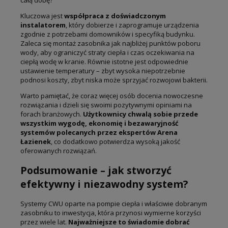
Kluczowa jest
współpraca z doświadczonym
instalatorem
, który dobierze i zaprogramuje urządzenia
zgodnie z potrzebami domowników i specyfiką budynku.
Zaleca się montaż zasobnika jak najbliżej punktów poboru
wody, aby ograniczyć straty ciepła i czas oczekiwania na
ciepłą wodę w kranie. Równie istotne jest odpowiednie
ustawienie temperatury – zbyt wysoka niepotrzebnie
podnosi koszty, zbyt niska może sprzyjać rozwojowi bakterii.
Warto pamiętać, że coraz więcej osób docenia nowoczesne
rozwiązania i dzieli się swoimi pozytywnymi opiniami na
forach branżowych.
Użytkownicy chwalą sobie przede
wszystkim wygodę, ekonomię i bezawaryjność
systemów polecanych przez ekspertów Arena
Łazienek
, co dodatkowo potwierdza wysoką jakość
oferowanych rozwiązań.
Podsumowanie – jak stworzyć
efektywny i niezawodny system?
Systemy CWU oparte na pompie ciepła i właściwie dobranym
zasobniku to inwestycja, która przynosi wymierne korzyści
przez wiele lat.
Najważniejsze to świadomie dobrać