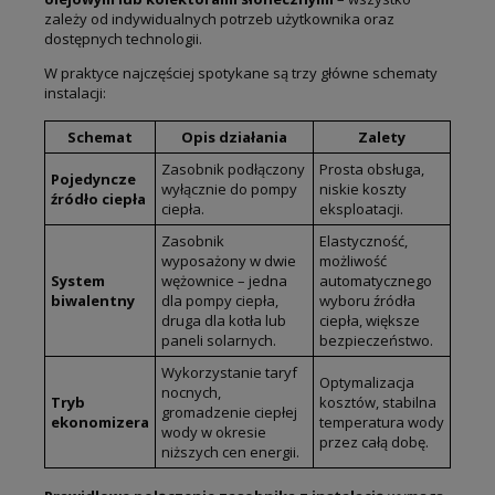
zależy od indywidualnych potrzeb użytkownika oraz
dostępnych technologii.
W praktyce najczęściej spotykane są trzy główne schematy
instalacji:
Schemat
Opis działania
Zalety
Zasobnik podłączony
Prosta obsługa,
Pojedyncze
wyłącznie do pompy
niskie koszty
źródło ciepła
ciepła.
eksploatacji.
Zasobnik
Elastyczność,
wyposażony w dwie
możliwość
System
wężownice – jedna
automatycznego
biwalentny
dla pompy ciepła,
wyboru źródła
druga dla kotła lub
ciepła, większe
paneli solarnych.
bezpieczeństwo.
Wykorzystanie taryf
Optymalizacja
nocnych,
Tryb
kosztów, stabilna
gromadzenie ciepłej
ekonomizera
temperatura wody
wody w okresie
przez całą dobę.
niższych cen energii.