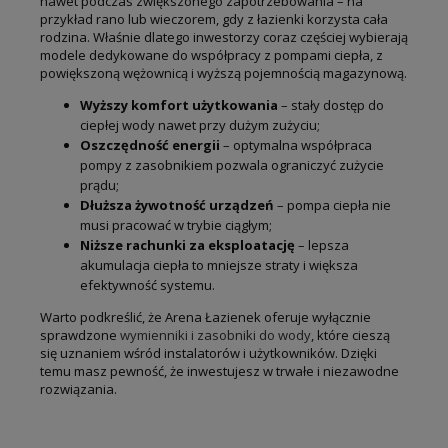
nawet podczas zwiększonego zapotrzebowania – na
przykład rano lub wieczorem, gdy z łazienki korzysta cała
rodzina. Właśnie dlatego inwestorzy coraz częściej wybierają
modele dedykowane do współpracy z pompami ciepła, z
powiększoną wężownicą i wyższą pojemnością magazynową.
Wyższy komfort użytkowania
– stały dostęp do
ciepłej wody nawet przy dużym zużyciu;
Oszczędność energii
– optymalna współpraca
pompy z zasobnikiem pozwala ograniczyć zużycie
prądu;
Dłuższa żywotność urządzeń
– pompa ciepła nie
musi pracować w trybie ciągłym;
Niższe rachunki za eksploatację
– lepsza
akumulacja ciepła to mniejsze straty i większa
efektywność systemu.
Warto podkreślić, że Arena Łazienek oferuje wyłącznie
sprawdzone
wymienniki i zasobniki do wody
, które cieszą
się uznaniem wśród instalatorów i użytkowników. Dzięki
temu masz pewność, że inwestujesz w trwałe i niezawodne
rozwiązania.
‹
›