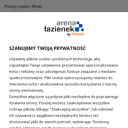
Pompy ciepła i Woda
Pompy ciepła (producenci)
Ogrzewanie podłogowe (główne)
Podgrzewacze wody
Wymienniki i zasobniki
Naczynia wzbiorcze / Reduktory
SZANUJEMY TWOJĄ PRYWATNOŚĆ
Technika solarna i Sterowanie
Używamy plików cookie i podobnych technologii, aby
Technika solarna
zapamiętać Twoje ustawienia, prezentować spersonalizowane
Fotowoltanika
treści i reklamy oraz udostępniać funkcje związane z mediami
Sterowniki i regulatory
społecznościowymi. Pliki cookie wykorzystujemy również do
mierzenia ruchu i analizowania sposobu korzystania z naszej
Nagrzewnice i kurtyny
strony internetowej.
Domyślnie włączone są jedynie pliki niezbędne do poprawnego
Kuchnia i Wentylacja
działania strony. Poniżej możesz zaakceptować wszystkie
rodzaje plików, klikając “Zaakceptuj wszystkie”, lub odmówić
Kuchnia
ich używania (z wyjątkiem niezbędnych). Możesz też
dostosować pliki do swoich potrzeb, wybierając “Dostosuj
Zlewozmywaki