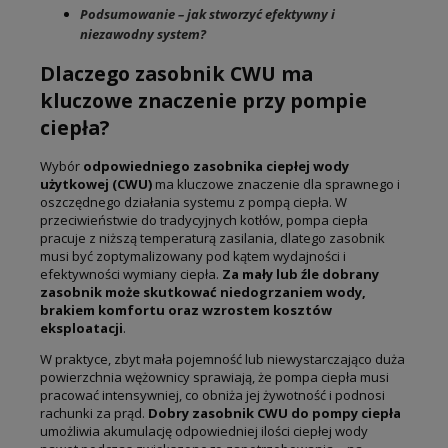
Podsumowanie – jak stworzyć efektywny i
niezawodny system?
Dlaczego zasobnik CWU ma
kluczowe znaczenie przy pompie
ciepła?
Wybór
odpowiedniego zasobnika ciepłej wody
użytkowej (CWU)
ma kluczowe znaczenie dla sprawnego i
oszczędnego działania systemu z pompą ciepła. W
przeciwieństwie do tradycyjnych kotłów, pompa ciepła
pracuje z niższą temperaturą zasilania, dlatego zasobnik
musi być zoptymalizowany pod kątem wydajności i
efektywności wymiany ciepła.
Za mały lub źle dobrany
zasobnik może skutkować niedogrzaniem wody,
brakiem komfortu oraz wzrostem kosztów
eksploatacji
.
W praktyce, zbyt mała pojemność lub niewystarczająco duża
powierzchnia wężownicy sprawiają, że pompa ciepła musi
pracować intensywniej, co obniża jej żywotność i podnosi
rachunki za prąd.
Dobry zasobnik CWU do pompy ciepła
umożliwia akumulację odpowiedniej ilości ciepłej wody