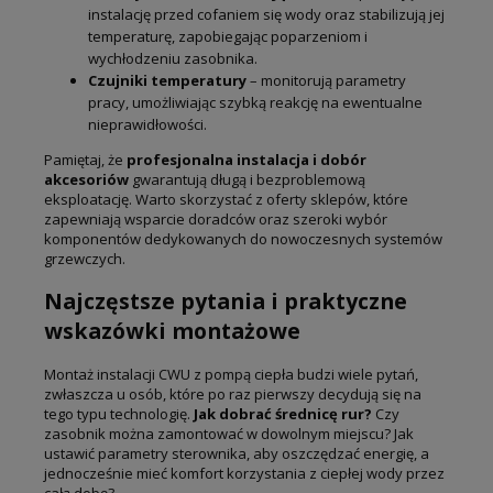
instalację przed cofaniem się wody oraz stabilizują jej
temperaturę, zapobiegając poparzeniom i
wychłodzeniu zasobnika.
Czujniki temperatury
– monitorują parametry
pracy, umożliwiając szybką reakcję na ewentualne
nieprawidłowości.
Pamiętaj, że
profesjonalna instalacja i dobór
akcesoriów
gwarantują długą i bezproblemową
eksploatację. Warto skorzystać z oferty sklepów, które
zapewniają wsparcie doradców oraz szeroki wybór
komponentów dedykowanych do nowoczesnych systemów
grzewczych.
Najczęstsze pytania i praktyczne
wskazówki montażowe
Montaż instalacji CWU z pompą ciepła budzi wiele pytań,
zwłaszcza u osób, które po raz pierwszy decydują się na
tego typu technologię.
Jak dobrać średnicę rur?
Czy
zasobnik można zamontować w dowolnym miejscu? Jak
ustawić parametry sterownika, aby oszczędzać energię, a
jednocześnie mieć komfort korzystania z ciepłej wody przez
całą dobę?