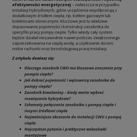
efektywności energetycznej
– zwłaszcza w przypadku
instalacji hybrydowych, gdzie urządzenia współpracują z
dodatkowym źródłem ciepła, np. kotłem gazowym lub
kolektorami słonecznymi. Kluczowe jest tu właściwe
dopasowanie pojemności i konstrukcji zasobnika do
specyfiki pracy pompy ciepła. Tylko wtedy cały system
będzie działał niezawodnie nawet podczas zwiększonego
zapotrzebowania na ciepłą wodę, a użytkownik doceni
niskie rachunki oraz bezobsługową pracę instalacji.
Z artykułu dowiesz się:
Dlaczego zasobnik CWU ma kluczowe znaczenie przy
pompie ciepła?
Jak dobrać pojemność i wężownicę zasobnika do
pompy ciepła?
Zasobnik biwalentny – kiedy warto wybrać
rozwiązanie hybrydowe?
Schematy połączenia zasobnika z pompą ciepła i
innymi źródłami ciepła
Najważniejsze akcesoria do instalacji CWU z pompą
ciepła
Najczęstsze pytania i praktyczne wskazówki
montażowe