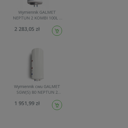
Wymiennik GALMET
NEPTUN 2 KOMBI 100L z
wężownicą spiralną, z
2 283,05 zł
grzałką, prawy 06-104670
Wymiennik cwu GALMET
SGW(S) 80 NEPTUN 2
KOMBI prawy, wężownica
1 951,99 zł
spiralna 06-084670