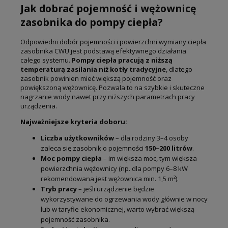
Jak dobrać pojemność i wężownicę
zasobnika do pompy ciepła?
Odpowiedni dobór pojemności i powierzchni wymiany ciepła
zasobnika CWU jest podstawą efektywnego działania
całego systemu.
Pompy ciepła pracują z niższą
temperaturą zasilania niż kotły tradycyjne
, dlatego
zasobnik powinien mieć większą pojemność oraz
powiększoną wężownicę. Pozwala to na szybkie i skuteczne
nagrzanie wody nawet przy niższych parametrach pracy
urządzenia.
Najważniejsze kryteria doboru:
Liczba użytkowników
– dla rodziny 3–4 osoby
zaleca się zasobnik o pojemności
150–200 litrów
.
Moc pompy ciepła
– im większa moc, tym większa
powierzchnia wężownicy (np. dla pompy 6–8 kW
rekomendowana jest wężownica min. 1,5 m²).
Tryb pracy
– jeśli urządzenie będzie
wykorzystywane do ogrzewania wody głównie w nocy
lub w taryfie ekonomicznej, warto wybrać większą
pojemność zasobnika.