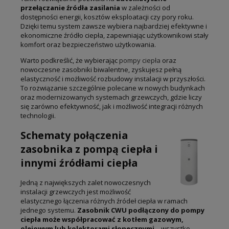
przełączanie źródła zasilania
w zależności od
dostępności energii, kosztów eksploatacji czy pory roku.
Dzięki temu system zawsze wybiera najbardziej efektywne i
ekonomiczne źródło ciepła, zapewniając użytkownikowi stały
komfort oraz bezpieczeństwo użytkowania.
Warto podkreślić, że wybierając
pompy ciepła
oraz
nowoczesne zasobniki biwalentne, zyskujesz pełną
elastyczność i możliwość rozbudowy instalacji w przyszłości.
To rozwiązanie szczególnie polecane w nowych budynkach
oraz modernizowanych systemach grzewczych, gdzie liczy
się zarówno efektywność, jak i możliwość integracji różnych
technologii.
Schematy połączenia
zasobnika z pompą ciepła i
innymi źródłami ciepła
Jedną z największych zalet nowoczesnych
instalacji grzewczych jest możliwość
elastycznego łączenia różnych źródeł ciepła w ramach
jednego systemu.
Zasobnik CWU podłączony do pompy
ciepła może współpracować z kotłem gazowym,
olejowym lub kolektorami słonecznymi
– wszystko