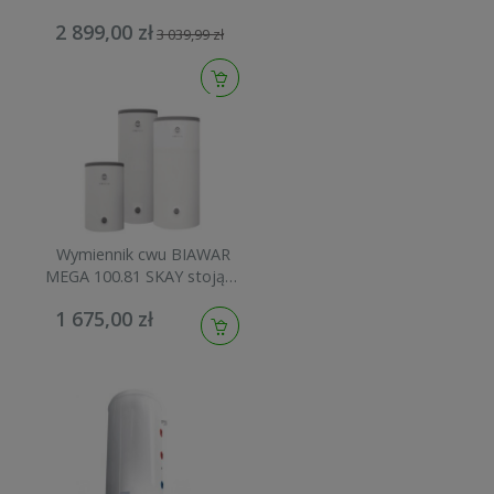
skay 22-308000N
2 899,00 zł
3 039,99 zł
Wymiennik cwu BIAWAR
MEGA 100.81 SKAY stojący
wężownica spiralna 16410
1 675,00 zł