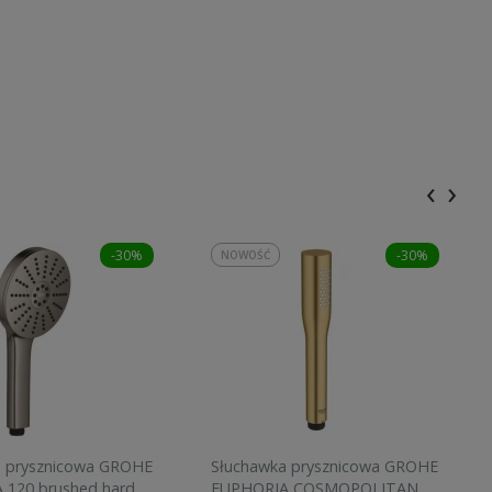
‹
›
-30%
-30%
NOWOŚĆ
a prysznicowa GROHE
Słuchawka prysznicowa GROHE
 120 brushed hard
EUPHORIA COSMOPOLITAN