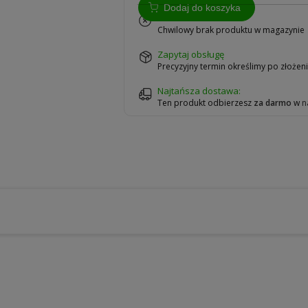
Dodaj do koszyka
na zamówienie
Chwilowy brak produktu w magazynie
zapytaj obsługę
Precyzyjny termin określimy po złoże
Najtańsza dostawa:
Ten produkt odbierzesz
za darmo
w
n