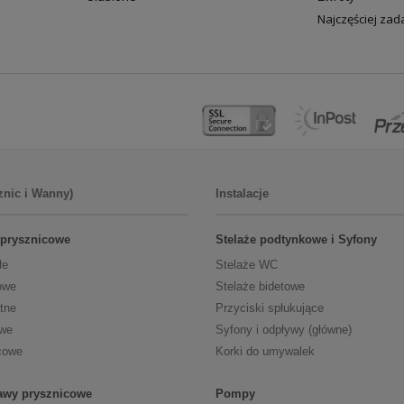
Najczęściej za
znic i Wanny)
Instalacje
 prysznicowe
Stelaże podtynkowe i Syfony
łe
Stelaże WC
owe
Stelaże bidetowe
tne
Przyciski spłukujące
owe
Syfony i odpływy (główne)
cowe
Korki do umywalek
tawy prysznicowe
Pompy