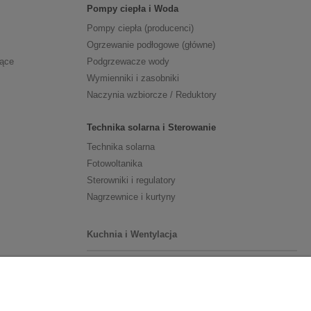
Pompy ciepła i Woda
Pompy ciepła (producenci)
Ogrzewanie podłogowe (główne)
zące
Podgrzewacze wody
Wymienniki i zasobniki
Naczynia wzbiorcze / Reduktory
Technika solarna i Sterowanie
Technika solarna
Fotowoltanika
Sterowniki i regulatory
Nagrzewnice i kurtyny
Kuchnia i Wentylacja
Kuchnia
Zlewozmywaki
Baterie kuchenne