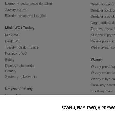
Elementy podtynkowe do baterii
Brodziki kwadra
Zawory kątowe
Brodziki półokrą
Baterie - akcesoria i części
Brodziki prosto
Nogi i stelaże d
Miski WC / Toalety
Zestawy pryszn
Miski WC
Słuchawki prys
Deski WC
Panele pryszni
Toalety i deski myjące
Węże prysznic
Kompakty WC
Wanny
Bidety
Pisuary i akcesoria
Wanny prostoką
Pisuary
Wanny wolnosto
Systemy spłukiwania
Wanny z hydro
Parawany nawa
Umywalki i zlewy
Obudowy wann
Umywalki
Półpostumenty
Meble i Akceso
SZANUJEMY TWOJĄ PRYW
Postumenty
Szafki podumy
Akcesoria - ceramika sanitarna