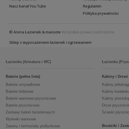
Nasz kanał You Tube
Regulamin
Polityka prywatności
© Arena Łazienek & maxsote
Wszystkie prawa zastrzeżone.
Sklep z wyposażeniem łazienek i ogrzewaniem
Łazienka (Armatura i WC)
Łazienka (Prys
Baterie (pełna lista)
Kabiny i Drzwi
Baterie umywalkowe
Kabiny półokrąg
Baterie bidetowe
Kabiny kwadrat
Baterie wannowo-prysznicowe
Kabiny prostoką
Baterie prysznicowe
Drzwi prysznic
Zestawy baterii łazienkowych
Ścianki pryszni
Wylewki wannowe
Brodziki i Zes
Zawory i termostaty podtynkowe