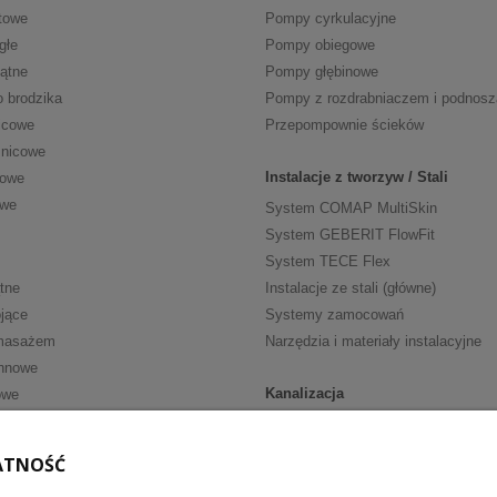
towe
Pompy cyrkulacyjne
głe
Pompy obiegowe
kątne
Pompy głębinowe
o brodzika
Pompy z rozdrabniaczem i podnos
icowe
Przepompownie ścieków
znicowe
Instalacje z tworzyw / Stali
cowe
owe
System COMAP MultiSkin
System GEBERIT FlowFit
System TECE Flex
tne
Instalacje ze stali (główne)
jące
Systemy zamocowań
masażem
Narzędzia i materiały instalacyjne
nnowe
Kanalizacja
owe
Kanalizacja wewn. HT
ria
Kanalizacja wewn. niskoszumowa
ATNOŚĆ
walkowe
Kanalizacja zewnętrzna