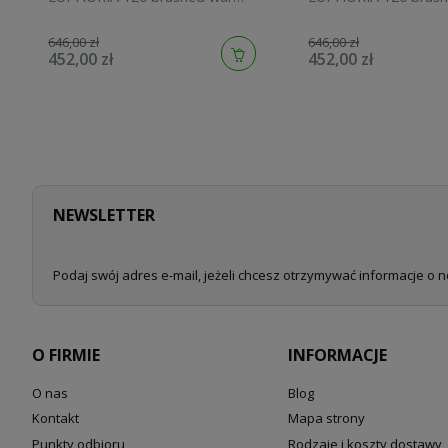
sunset 134883DL00
sunrise 134883GN00
646,00 zł
646,00 zł
452,00 zł
452,00 zł
NEWSLETTER
Podaj swój adres e-mail, jeżeli chcesz otrzymywać informacje o 
O FIRMIE
INFORMACJE
O nas
Blog
Kontakt
Mapa strony
Punkty odbioru
Rodzaje i koszty dostawy