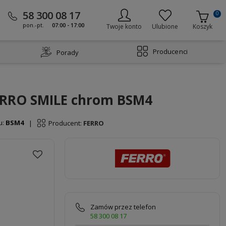
58 300 08 17
0
pon.-pt.
07:00 - 17:00
Twoje konto
Ulubione
Koszyk
Producenci
Porady
ERRO SMILE chrom BSM4
u:
BSM4
Producent:
FERRO
|
Zamów przez telefon
58 300 08 17