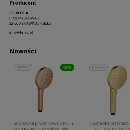
Producent
FERRO S.A
PRZEMYSŁOWA 7
32-050 SKAWINA, Polska
info@ferro.pl
Nowości
-30%
NOWOŚĆ
NOWOŚĆ
Słuchawka prysznicowa GROHE
Słuchawka prysznic
EUPHORIA 120 brushed warm
EUPHORIA 120 brush