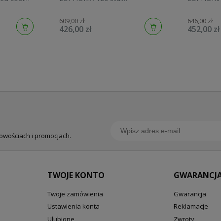
szczotkowana 134883DC00
graphite 
609,00 zł
646,00 zł
426,00 zł
452,00 zł
nowościach i promocjach.
TWOJE KONTO
GWARANCJA
Twoje zamówienia
Gwarancja
Ustawienia konta
Reklamacje
Ulubione
Zwroty