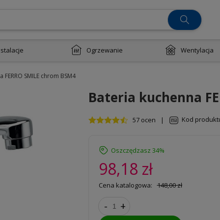
nstalacje
Ogrzewanie
Wentylacja
na FERRO SMILE chrom BSM4
Bateria kuchenna F
Kod produkt
57 ocen
|
Oszczędzasz 34%
98,18 zł
Cena katalogowa:
148,00 zł
-
+