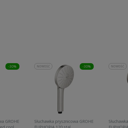
-30%
-30%
NOWOŚĆ
NOWOŚĆ
owa GROHE
Słuchawka prysznicowa GROHE
Słuchawk
ed cool
EUPHORIA 120 stal
EUPHORIA