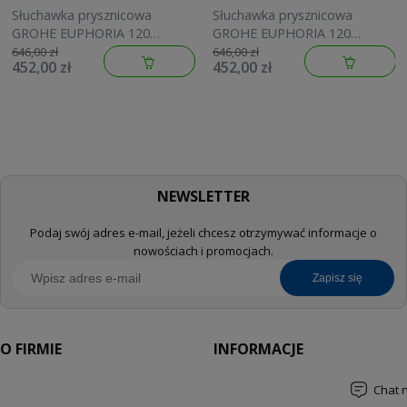
Słuchawka prysznicowa
Słuchawka prysznicowa
GROHE EUPHORIA 120
GROHE EUPHORIA 120
brushed warm sunset
brushed cool sunrise
646,00 zł
646,00 zł
452,00 zł
452,00 zł
134883DL00
134883GN00
NEWSLETTER
Podaj swój adres e-mail, jeżeli chcesz otrzymywać informacje o
nowościach i promocjach.
zapisz się
O FIRMIE
INFORMACJE
Chat 