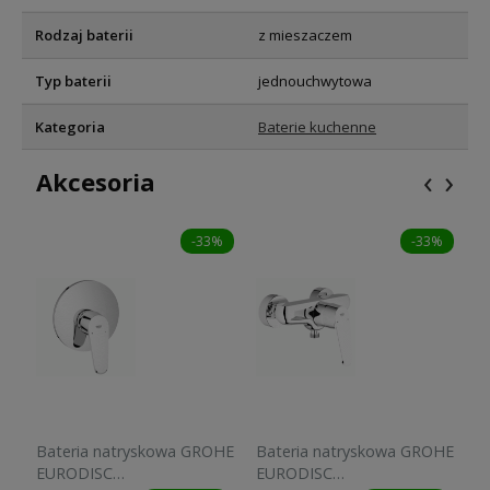
Rodzaj baterii
z mieszaczem
Typ baterii
jednouchwytowa
Kategoria
Baterie kuchenne
‹
›
Akcesoria
-33%
-33%
Bateria natryskowa GROHE
Bateria natryskowa GROHE
B
EURODISC
EURODISC
G