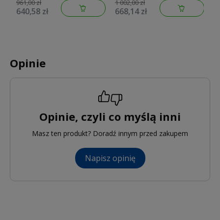
COSMOPOLITAN chrom
COSMOPOLITAN chrom
C
961,00 zł
1 002,00 zł
1 
640,58 zł
668,14 zł
6
19549002
33569002
3
Opinie
Opinie, czyli co myślą inni
Masz ten produkt? Doradź innym przed zakupem
Napisz opinię