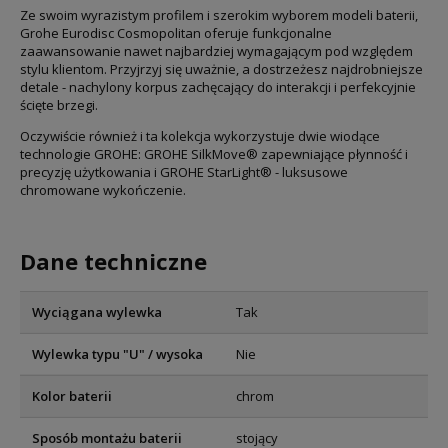
Ze swoim wyrazistym profilem i szerokim wyborem modeli baterii,
Grohe Eurodisc Cosmopolitan oferuje funkcjonalne
zaawansowanie nawet najbardziej wymagającym pod względem
stylu klientom. Przyjrzyj się uważnie, a dostrzeżesz najdrobniejsze
detale - nachylony korpus zachęcający do interakcji i perfekcyjnie
ścięte brzegi.
Oczywiście również i ta kolekcja wykorzystuje dwie wiodące
technologie GROHE: GROHE SilkMove® zapewniające płynność i
precyzję użytkowania i GROHE StarLight® - luksusowe
chromowane wykończenie.
Dane techniczne
Wyciągana wylewka
Tak
Wylewka typu "U" / wysoka
Nie
Kolor baterii
chrom
Sposób montażu baterii
stojący