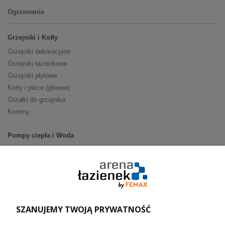
Ogrzewanie
Grzejniki i Kotły
Grzejniki dekoracyjne
Grzejniki łazienkowe
Grzejniki płytowe
Kotły i piece (główne)
Grzałki do grzejnika
Kominy
Pompy ciepła i Woda
Pompy ciepła (producenci)
Ogrzewanie podłogowe (główne)
Podgrzewacze wody
Wymienniki i zasobniki
Naczynia wzbiorcze / Reduktory
SZANUJEMY TWOJĄ PRYWATNOŚĆ
Technika solarna i Sterowanie