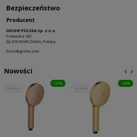
Bezpieczeństwo
Producent
GROHE POLSKA Sp. z o.o.
Puławska 182
02-670 WARSZAWA, Polska
biuro@grohe.com
‹
›
Nowości
-30%
-30%
NOWOŚĆ
NOWOŚĆ