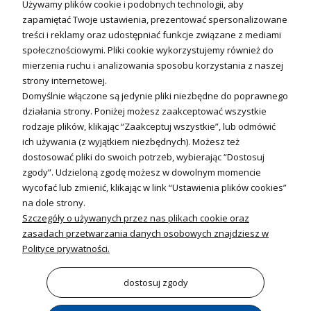
Używamy plików cookie i podobnych technologii, aby
Technika solarna
zapamiętać Twoje ustawienia, prezentować spersonalizowane
Fotowoltanika
treści i reklamy oraz udostępniać funkcje związane z mediami
Sterowniki i regulatory
społecznościowymi. Pliki cookie wykorzystujemy również do
mierzenia ruchu i analizowania sposobu korzystania z naszej
Nagrzewnice i kurtyny
strony internetowej.
Domyślnie włączone są jedynie pliki niezbędne do poprawnego
Kuchnia i Wentylacja
działania strony. Poniżej możesz zaakceptować wszystkie
rodzaje plików, klikając “Zaakceptuj wszystkie”, lub odmówić
Kuchnia
ich używania (z wyjątkiem niezbędnych). Możesz też
dostosować pliki do swoich potrzeb, wybierając “Dostosuj
Zlewozmywaki
zgody”. Udzieloną zgodę możesz w dowolnym momencie
Baterie kuchenne
wycofać lub zmienić, klikając w link “Ustawienia plików cookies”
Młynki do odpadów
na dole strony.
Szczegóły o używanych przez nas plikach cookie oraz
Wentylacja i Informacje
zasadach przetwarzania danych osobowych znajdziesz w
Klimatyzacja
Polityce prywatności.
Rekuperacja
Wentylatory
dostosuj zgody