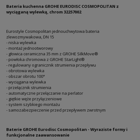
Bateria kuchenna GROHE EURODISC COSMOPOLITAN z
wyciąganą wylewką, chrom 32257002
Eurostyle Cosmopolitan jednouchwytowa bateria
zlewozmywakowa, DN 15
- niska wylewka
- montaż jednootworowy
- głowica ceramiczna 35 mm z GROHE SilkMove®
- powłoka chromowa z GROHE StarLight®
- regulowany ogranicznik strumienia przepływu
- obrotowa wylewka
- obszar obrotu 100°
- wyciągana wylewka
- przełącznik strumienia
- automatyczne przełączanie na perlator
- giętkie węże przyłączeniowe
- system szybkiego montażu
- samozabezpieczenie przed przepływem zwrotnym
Baterie GROHE Eurodisc Cosmopolitan - Wyraziste formy i
funkcjonalne zaawansowanie