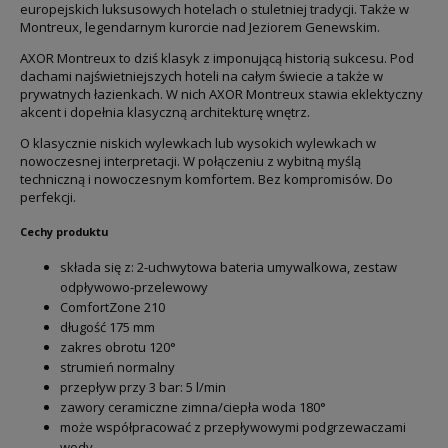
europejskich luksusowych hotelach o stuletniej tradycji. Także w
Montreux, legendarnym kurorcie nad Jeziorem Genewskim.
AXOR Montreux to dziś klasyk z imponującą historią sukcesu. Pod
dachami najświetniejszych hoteli na całym świecie a także w
prywatnych łazienkach. W nich AXOR Montreux stawia eklektyczny
akcent i dopełnia klasyczną architekturę wnętrz.
O klasycznie niskich wylewkach lub wysokich wylewkach w
nowoczesnej interpretacji. W połączeniu z wybitną myślą
techniczną i nowoczesnym komfortem. Bez kompromisów. Do
perfekcji.
Cechy produktu
składa się z: 2-uchwytowa bateria umywalkowa, zestaw
odpływowo-przelewowy
ComfortZone 210
długość 175 mm
zakres obrotu 120°
strumień normalny
przepływ przy 3 bar: 5 l/min
zawory ceramiczne zimna/ciepła woda 180°
może współpracować z przepływowymi podgrzewaczami
wody