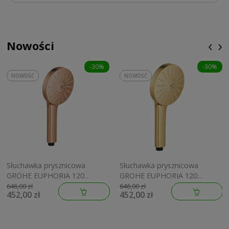
‹
›
Nowości
-30%
-30%
NOWOŚĆ
NOWOŚĆ
Słuchawka prysznicowa
Słuchawka prysznicowa
GROHE EUPHORIA 120
GROHE EUPHORIA 120
brushed warm sunset
brushed cool sunrise
646,00 zł
646,00 zł
452,00 zł
452,00 zł
134883DL00
134883GN00