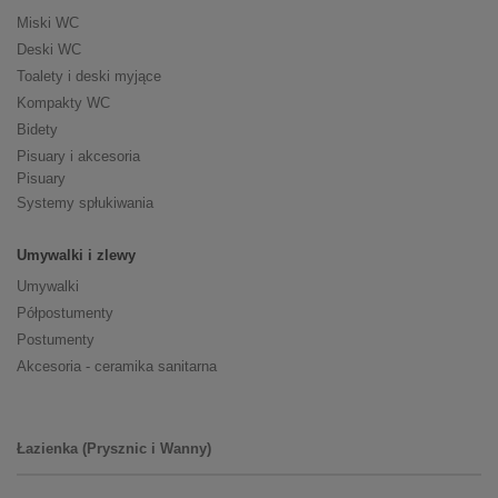
Miski WC
Deski WC
Toalety i deski myjące
Kompakty WC
Bidety
Pisuary i akcesoria
Pisuary
Systemy spłukiwania
Umywalki i zlewy
Umywalki
Półpostumenty
Postumenty
Akcesoria - ceramika sanitarna
Łazienka (Prysznic i Wanny)