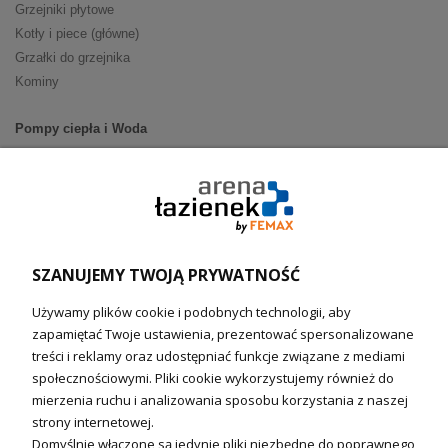
Grzejniki płytowe
Kotły i piece (główne)
Grzałki do grzejnika
Kominy
Pompy ciepła i Woda
Pompy ciepła (producenci)
Ogrzewanie podłogowe (główne)
Podgrzewacze wody
Wymienniki i zasobniki
Naczynia wzbiorcze / Reduktory
SZANUJEMY TWOJĄ PRYWATNOŚĆ
Technika solarna i Sterowanie
Używamy plików cookie i podobnych technologii, aby
Technika solarna
zapamiętać Twoje ustawienia, prezentować spersonalizowane
Fotowoltanika
treści i reklamy oraz udostępniać funkcje związane z mediami
Sterowniki i regulatory
społecznościowymi. Pliki cookie wykorzystujemy również do
mierzenia ruchu i analizowania sposobu korzystania z naszej
Nagrzewnice i kurtyny
strony internetowej.
Domyślnie włączone są jedynie pliki niezbędne do poprawnego