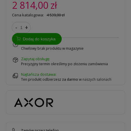
2 814,00 zł
Cena katalogowa:
4 539,00 zł
-
+
Dodaj do koszyka
na zamówienie
Chwilowy brak produktu w magazynie
zapytaj obsługę
Precyzyjny termin określimy po złożeniu zamówienia
Najtańsza dostawa:
Ten produkt odbierzesz
za darmo
w
naszych salonach
Zamów przez telefon