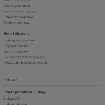
Wanny prostokątne
Wanny wolnostojące
Wanny z hydromasażem
Parawany nawannowe
Obudowy wannowe
Meble i Akcesoria
Szafki podumywalkowe
Umywalki z szafką
Lustra łazienkowe
Akcesoria łazienkowe (główne)
Uchwyty dla niepełnosprawnych
Instalacje
Stelaże podtynkowe i Syfony
Stelaże WC
Stelaże bidetowe