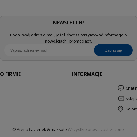
NEWSLETTER
Podaj swój adres e-mail, jeżeli chcesz otrzymywać informacje o
nowościach i promocjach.
zapisz się
O FIRMIE
INFORMACJE
Chat 
sklep
Salon
© Arena Łazienek & maxsote
Wszystkie prawa zastrzeżone.