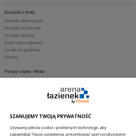
Grzejniki i Kotły
Grzejniki dekoracyjne
Grzejniki łazienkowe
Grzejniki płytowe
Kotły i piece (główne)
Grzałki do grzejnika
Kominy
Pompy ciepła i Woda
Pompy ciepła (producenci)
Ogrzewanie podłogowe (główne)
Podgrzewacze wody
Wymienniki i zasobniki
Naczynia wzbiorcze / Reduktory
SZANUJEMY TWOJĄ PRYWATNOŚĆ
Technika solarna i Sterowanie
Używamy plików cookie i podobnych technologii, aby
Technika solarna
zapamiętać Twoje ustawienia, prezentować spersonalizowane