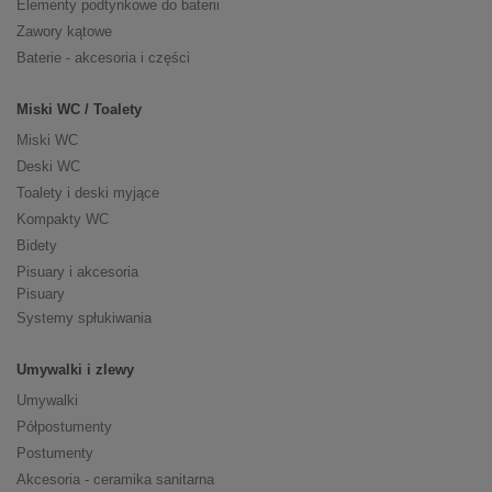
Elementy podtynkowe do baterii
Zawory kątowe
Baterie - akcesoria i części
Miski WC / Toalety
Miski WC
Deski WC
Toalety i deski myjące
Kompakty WC
Bidety
Pisuary i akcesoria
Pisuary
Systemy spłukiwania
Umywalki i zlewy
Umywalki
Półpostumenty
Postumenty
Akcesoria - ceramika sanitarna