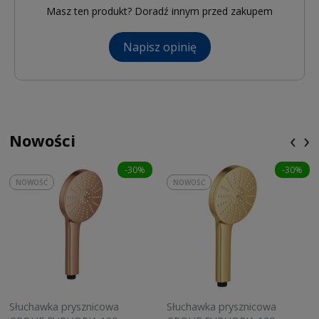
Masz ten produkt? Doradź innym przed zakupem
Napisz opinię
‹
›
Nowości
-30%
-30%
NOWOŚĆ
NOWOŚĆ
Słuchawka prysznicowa
Słuchawka prysznicowa