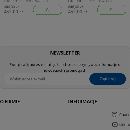
GROHE EUPHORIA 120
GROHE EUPHORIA 120
brushed warm sunset
brushed cool sunrise
646,00 zł
646,00 zł
452,00 zł
452,00 zł
134883DL00
134883GN00
NEWSLETTER
Podaj swój adres e-mail, jeżeli chcesz otrzymywać informacje o
nowościach i promocjach.
zapisz się
O FIRMIE
INFORMACJE
Chat 
sklep