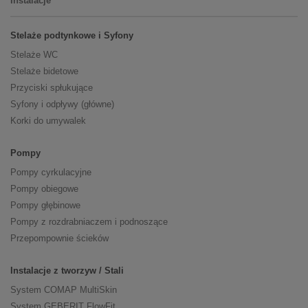
Instalacje
Stelaże podtynkowe i Syfony
Stelaże WC
Stelaże bidetowe
Przyciski spłukujące
Syfony i odpływy (główne)
Korki do umywalek
Pompy
Pompy cyrkulacyjne
Pompy obiegowe
Pompy głębinowe
Pompy z rozdrabniaczem i podnoszące
Przepompownie ścieków
Instalacje z tworzyw / Stali
System COMAP MultiSkin
System GEBERIT FlowFit