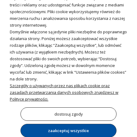
Fotowoltanika
treści i reklamy oraz udostępniać funkcje związane z mediami
Sterowniki i regulatory
społecznościowymi. Pliki cookie wykorzystujemy również do
mierzenia ruchu i analizowania sposobu korzystania z naszej
Nagrzewnice i kurtyny
strony internetowej.
Domyślnie włączone są jedynie pliki niezbędne do poprawnego
Kuchnia i Wentylacja
działania strony. Poniżej możesz zaakceptować wszystkie
rodzaje plików, klikając “Zaakceptuj wszystkie”, lub odmówić
Kuchnia
ich używania (z wyjątkiem niezbędnych). Możesz też
dostosować pliki do swoich potrzeb, wybierając “Dostosuj
Zlewozmywaki
zgody”. Udzieloną zgodę możesz w dowolnym momencie
Baterie kuchenne
wycofać lub zmienić, klikając w link “Ustawienia plików cookies”
Młynki do odpadów
na dole strony.
Szczegóły o używanych przez nas plikach cookie oraz
Wentylacja i Informacje
zasadach przetwarzania danych osobowych znajdziesz w
Klimatyzacja
Polityce prywatności.
Rekuperacja
Wentylatory
dostosuj zgody
zaakceptuj wszystkie