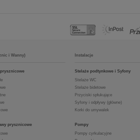
znic i Wanny)
Instalacje
 prysznicowe
Stelaże podtynkowe i Syfony
łe
Stelaże WC
owe
Stelaże bidetowe
tne
Przyciski spłukujące
owe
Syfony i odpływy (główne)
cowe
Korki do umywalek
tawy prysznicowe
Pompy
towe
Pompy cyrkulacyjne