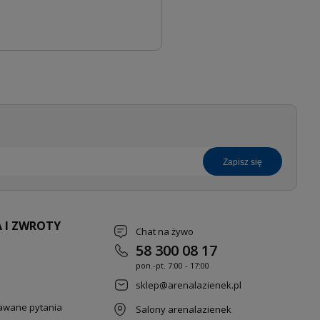
zapisz się
 I ZWROTY
Chat na żywo
58 300 08 17
pon.-pt. 7
:00 - 17:00
sklep@arenalazienek.pl
dawane pytania
Salony arenalazienek