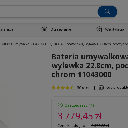
nstalacje
Ogrzewanie
Wentylacja
Bateria umywalkowa AXOR URQUIOLA 3 otworowa, wylewka 22.8cm, podtynkow
Bateria umywalkow
wylewka 22.8cm, pod
chrom 11043000
Kod produkt
36 ocen
|
Oszczędzasz 41%
3 779,45 zł
Cena katalogowa:
6 370,00 zł