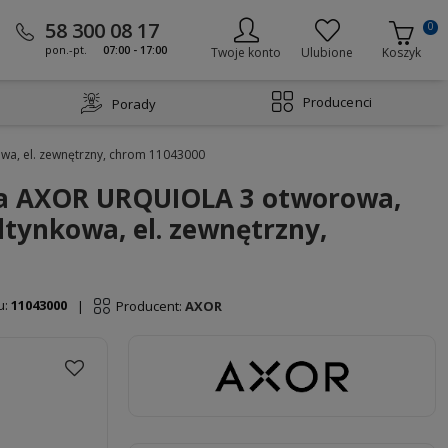
58 300 08 17
0
pon.-pt.
07:00 - 17:00
Twoje konto
Ulubione
Koszyk
Producenci
Porady
a, el. zewnętrzny, chrom 11043000
a AXOR URQUIOLA 3 otworowa,
tynkowa, el. zewnętrzny,
u:
11043000
Producent:
AXOR
|