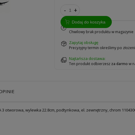
-
+
Dodaj do koszyka
na zamówienie
Chwilowy brak produktu w magazynie
zapytaj obsługę
Precyzyjny termin określimy po złoże
Najtańsza dostawa:
Ten produkt odbierzesz
za darmo
w
n
OPINIE
3 otworowa, wylewka 22.8cm, podtynkowa, el. zewnętrzny, chrom 110430