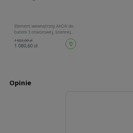
Element wewnętrzny AXOR do
baterii 3 otworowej, ściennej
10303180
1 822,00 zł
1 080,60 zł
Opinie