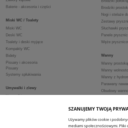
Brodziki półokrą
Baterie - akcesoria i części
Brodziki prosto
Nogi i stelaże d
Miski WC / Toalety
Zestawy pryszn
Miski WC
Słuchawki prys
Deski WC
Panele pryszni
Toalety i deski myjące
Węże prysznic
Kompakty WC
Wanny
Bidety
Pisuary i akcesoria
Wanny prostoką
Pisuary
Wanny wolnosto
Systemy spłukiwania
Wanny z hydro
Parawany nawa
Umywalki i zlewy
Obudowy wann
Umywalki
Półpostumenty
Meble i Akceso
SZANUJEMY TWOJĄ PRYW
Postumenty
Szafki podumy
Akcesoria - ceramika sanitarna
Umywalki z sza
Używamy plików cookie i podobnyc
mediami społecznościowymi. Pliki 
Lustra łazienko