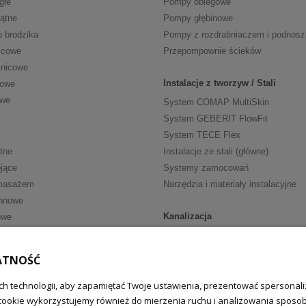
głe
Pompy obiegowe
kątne
Pompy głębinowe
o brodzika
Pompy z rozdrabniaczem i podnos
icowe
Przepompownie ścieków
znicowe
Instalacje z tworzyw / Stali
cowe
owe
System COMAP MultiSkin
System GEBERIT FlowFit
System TECE Flex
tne
Instalacje ze stali (główne)
jące
Systemy zamocowań
masażem
Narzędzia i materiały instalacyjne
nnowe
Kanalizacja
owe
Kanalizacja wewn. HT
ria
Kanalizacja wewn. niskoszumowa
ATNOŚĆ
walkowe
Kanalizacja zewnętrzna
fką
Zasuwy burzowe
h technologii, aby zapamiętać Twoje ustawienia, prezentować spersonaliz
cookie wykorzystujemy również do mierzenia ruchu i analizowania sposobu
we