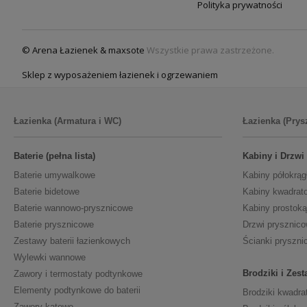
Polityka prywatności
© Arena Łazienek & maxsote
Wszystkie prawa zastrzeżone.
Sklep z wyposażeniem łazienek i ogrzewaniem
Łazienka (Armatura i WC)
Łazienka (Prys
Baterie (pełna lista)
Kabiny i Drzwi
Baterie umywalkowe
Kabiny półokrąg
Baterie bidetowe
Kabiny kwadrat
Baterie wannowo-prysznicowe
Kabiny prostoką
Baterie prysznicowe
Drzwi prysznic
Zestawy baterii łazienkowych
Ścianki pryszni
Wylewki wannowe
Brodziki i Zes
Zawory i termostaty podtynkowe
Elementy podtynkowe do baterii
Brodziki kwadra
Zawory kątowe