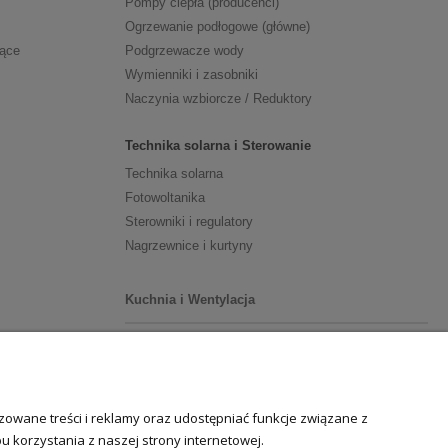
Pompy ciepła (producenci)
Ogrzewanie podłogowe (główne)
zące
Podgrzewacze wody
Wymienniki i zasobniki
Naczynia wzbiorcze / Reduktory
Technika solarna i Sterowanie
Technika solarna
Fotowoltanika
Sterowniki i regulatory
Nagrzewnice i kurtyny
Kuchnia i Wentylacja
Kuchnia
Zlewozmywaki
Baterie kuchenne
owane treści i reklamy oraz udostępniać funkcje związane z
Młynki do odpadów
 korzystania z naszej strony internetowej.