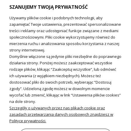
Naczynia wzbiorcze / Reduktory
SZANUJEMY TWOJĄ PRYWATNOŚĆ
Technika solarna i Sterowanie
Używamy plików cookie i podobnych technologii, aby
Technika solarna
zapamiętać Twoje ustawienia, prezentować spersonalizowane
Fotowoltanika
treści i reklamy oraz udostępniać funkcje związane z mediami
Sterowniki i regulatory
społecznościowymi. Pliki cookie wykorzystujemy również do
mierzenia ruchu i analizowania sposobu korzystania z naszej
Nagrzewnice i kurtyny
strony internetowej.
Domyślnie włączone są jedynie pliki niezbędne do poprawnego
Kuchnia i Wentylacja
działania strony. Poniżej możesz zaakceptować wszystkie
rodzaje plików, klikając “Zaakceptuj wszystkie”, lub odmówić
Kuchnia
ich używania (z wyjątkiem niezbędnych). Możesz też
dostosować pliki do swoich potrzeb, wybierając “Dostosuj
Zlewozmywaki
zgody”. Udzieloną zgodę możesz w dowolnym momencie
Baterie kuchenne
wycofać lub zmienić, klikając w link “Ustawienia plików cookies”
Młynki do odpadów
na dole strony.
Szczegóły o używanych przez nas plikach cookie oraz
Wentylacja i Informacje
zasadach przetwarzania danych osobowych znajdziesz w
Klimatyzacja
Polityce prywatności.
Rekuperacja