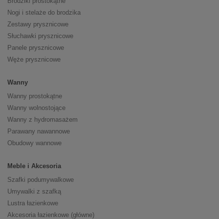
Brodziki prostokątne
Nogi i stelaże do brodzika
Zestawy prysznicowe
Słuchawki prysznicowe
Panele prysznicowe
Węże prysznicowe
Wanny
Wanny prostokątne
Wanny wolnostojące
Wanny z hydromasażem
Parawany nawannowe
Obudowy wannowe
Meble i Akcesoria
Szafki podumywalkowe
Umywalki z szafką
Lustra łazienkowe
Akcesoria łazienkowe (główne)