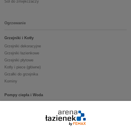
Sól do zmiękczaczy
Ogrzewanie
Grzejniki i Kotły
Grzejniki dekoracyjne
Grzejniki łazienkowe
Grzejniki płytowe
Kotły i piece (główne)
Grzałki do grzejnika
Kominy
Pompy ciepła i Woda
Pompy ciepła (producenci)
Ogrzewanie podłogowe (główne)
Podgrzewacze wody
Wymienniki i zasobniki