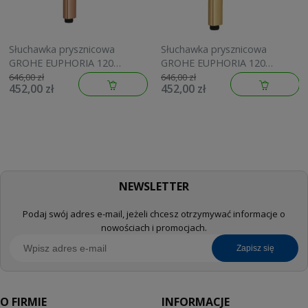
Słuchawka prysznicowa
Słuchawka prysznicowa
GROHE EUPHORIA 120
GROHE EUPHORIA 120
brushed warm sunset
brushed cool sunrise
646,00 zł
646,00 zł
452,00 zł
452,00 zł
134883DL00
134883GN00
NEWSLETTER
Podaj swój adres e-mail, jeżeli chcesz otrzymywać informacje o
nowościach i promocjach.
zapisz się
O FIRMIE
INFORMACJE