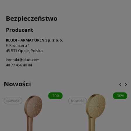
Bezpieczeństwo
Producent
KLUDI - ARMATUREN Sp. z o.o.
F. Kremsera 1
45-533 Opole, Polska
kontakt@kludi.com
48 77 456 40 84
‹
›
Nowości
-30%
-30%
NOWOŚĆ
NOWOŚĆ