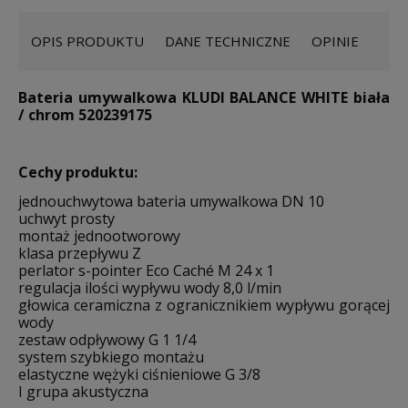
OPIS PRODUKTU
DANE TECHNICZNE
OPINIE
Bateria umywalkowa KLUDI BALANCE WHITE biała
/ chrom 520239175
Cechy produktu:
jednouchwytowa bateria umywalkowa DN 10
uchwyt prosty
montaż jednootworowy
klasa przepływu Z
perlator s-pointer Eco Caché M 24 x 1
regulacja ilości wypływu wody 8,0 l/min
głowica ceramiczna z ogranicznikiem wypływu gorącej
wody
zestaw odpływowy G 1 1/4
system szybkiego montażu
elastyczne wężyki ciśnieniowe G 3/8
I grupa akustyczna