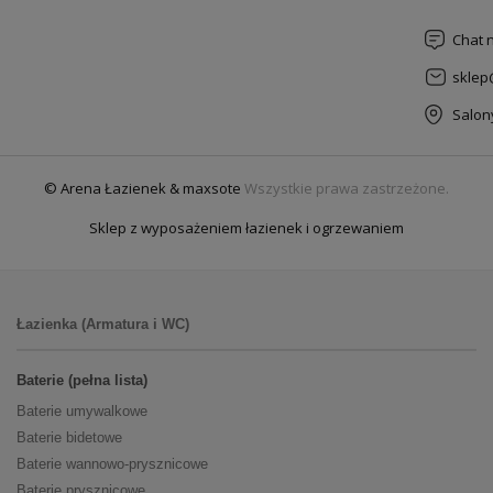
Chat 
sklep
Salon
© Arena Łazienek & maxsote
Wszystkie prawa zastrzeżone.
Sklep z wyposażeniem łazienek i ogrzewaniem
Łazienka (Armatura i WC)
Baterie (pełna lista)
Baterie umywalkowe
Baterie bidetowe
Baterie wannowo-prysznicowe
Baterie prysznicowe