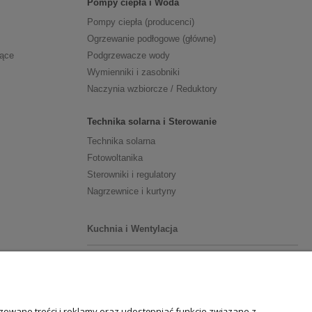
Pompy ciepła i Woda
Pompy ciepła (producenci)
Ogrzewanie podłogowe (główne)
zące
Podgrzewacze wody
Wymienniki i zasobniki
Naczynia wzbiorcze / Reduktory
Technika solarna i Sterowanie
Technika solarna
Fotowoltanika
Sterowniki i regulatory
Nagrzewnice i kurtyny
Kuchnia i Wentylacja
Kuchnia
Zlewozmywaki
Baterie kuchenne
owane treści i reklamy oraz udostępniać funkcje związane z