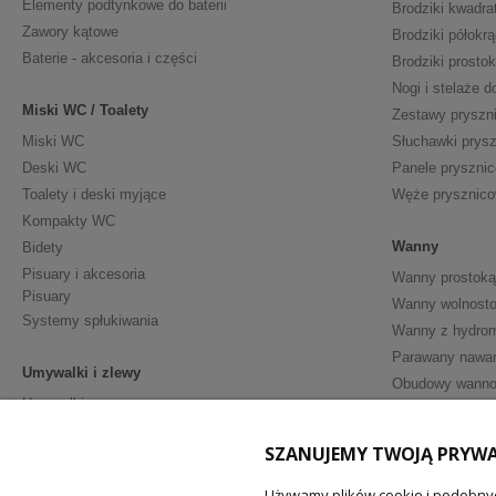
Elementy podtynkowe do baterii
Brodziki kwadra
Zawory kątowe
Brodziki półokrą
Baterie - akcesoria i części
Brodziki prosto
Nogi i stelaże d
Miski WC / Toalety
Zestawy pryszn
Miski WC
Słuchawki prys
Deski WC
Panele pryszni
Toalety i deski myjące
Węże prysznic
Kompakty WC
Wanny
Bidety
Pisuary i akcesoria
Wanny prostoką
Pisuary
Wanny wolnosto
Systemy spłukiwania
Wanny z hydro
Parawany nawa
Umywalki i zlewy
Obudowy wann
Umywalki
Półpostumenty
Meble i Akceso
SZANUJEMY TWOJĄ PRYW
Postumenty
Szafki podumy
Akcesoria - ceramika sanitarna
Używamy plików cookie i podobnyc
Umywalki z sza