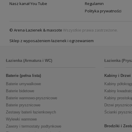
Nasz kanał You Tube
Regulamin
Polityka prywatności
© Arena Łazienek & maxsote
Wszystkie prawa zastrzeżone.
Sklep z wyposażeniem łazienek i ogrzewaniem
Łazienka (Armatura i WC)
Łazienka (Prys
Baterie (pełna lista)
Kabiny i Drzwi
Baterie umywalkowe
Kabiny półokrąg
Baterie bidetowe
Kabiny kwadrat
Baterie wannowo-prysznicowe
Kabiny prostoką
Baterie prysznicowe
Drzwi prysznic
Zestawy baterii łazienkowych
Ścianki pryszni
Wylewki wannowe
Brodziki i Zes
Zawory i termostaty podtynkowe