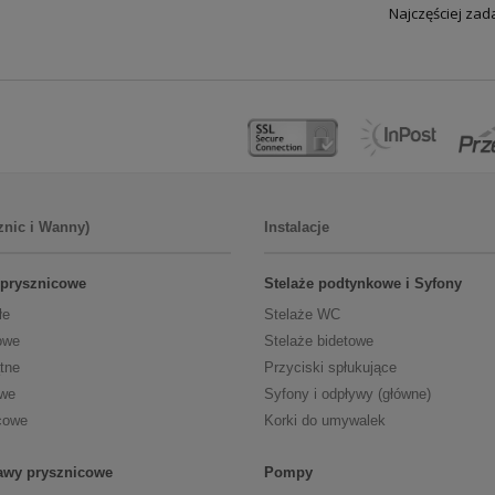
Najczęściej za
znic i Wanny)
Instalacje
 prysznicowe
Stelaże podtynkowe i Syfony
łe
Stelaże WC
owe
Stelaże bidetowe
tne
Przyciski spłukujące
owe
Syfony i odpływy (główne)
cowe
Korki do umywalek
tawy prysznicowe
Pompy