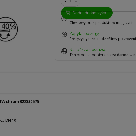
-
+
Dodaj do koszyka
na zamówienie
Chwilowy brak produktu w magazynie
zapytaj obsługę
Precyzyjny termin określimy po złoże
Najtańsza dostawa:
Ten produkt odbierzesz
za darmo
w
n
TA chrom 322330575
wa DN 10