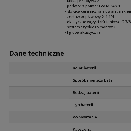
- klasa przepływu Z
- perlator s-pointer Eco M 24 x 1
- głowica ceramiczna z ograniczniki
- zestaw odpływowy G 1 1/4
- elastyczne wężyki ciśnieniowe G 3/8
- system szybkiego montażu
- I grupa akustyczna
Dane techniczne
Kolor baterii
Sposób montażu baterii
Rodzaj baterii
Typ baterii
Wyposażenie
Kategoria