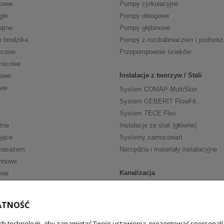
towe
Pompy cyrkulacyjne
głe
Pompy obiegowe
kątne
Pompy głębinowe
o brodzika
Pompy z rozdrabniaczem i podnos
icowe
Przepompownie ścieków
znicowe
Instalacje z tworzyw / Stali
cowe
owe
System COMAP MultiSkin
System GEBERIT FlowFit
System TECE Flex
tne
Instalacje ze stali (główne)
jące
Systemy zamocowań
masażem
Narzędzia i materiały instalacyjne
nnowe
Kanalizacja
owe
Kanalizacja wewn. HT
ria
Kanalizacja wewn. niskoszumowa
ATNOŚĆ
walkowe
Kanalizacja zewnętrzna
h technologii, aby zapamiętać Twoje ustawienia, prezentować spersonaliz
fką
Zasuwy burzowe