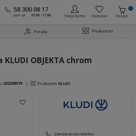
58 300 08 17
0
pon.-pt.
07:00 - 17:00
Twoje konto
Ulubione
Koszyk
Producenci
Porady
a KLUDI OBJEKTA chrom
u:
322330575
Producent:
KLUDI
|
Zamów przez telefon