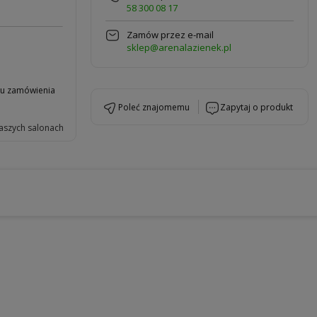
58 300 08 17
Zamów przez e-mail
sklep@arenalazienek.pl
niu zamówienia
poleć znajomemu
zapytaj o produkt
aszych salonach