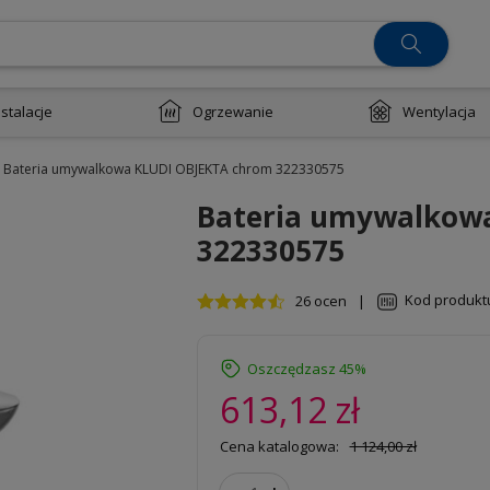
nstalacje
Ogrzewanie
Wentylacja
Bateria umywalkowa KLUDI OBJEKTA chrom 322330575
Bateria umywalkow
322330575
Kod produkt
26 ocen
|
Oszczędzasz 45%
613,12 zł
Cena katalogowa:
1 124,00 zł