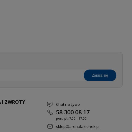
zapisz się
 I ZWROTY
Chat na żywo
58 300 08 17
pon.-pt. 7
:00 - 17:00
sklep@arenalazienek.pl