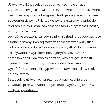
Technika solarna i Sterowanie
Używamy plików cookie i podobnych technologii, aby
Technika solarna
zapamiętać Twoje ustawienia, prezentować spersonalizowane
Fotowoltanika
treści i reklamy oraz udostępniać funkcje związane z mediami
Sterowniki i regulatory
społecznościowymi. Pliki cookie wykorzystujemy również do
mierzenia ruchu i analizowania sposobu korzystania z naszej
Nagrzewnice i kurtyny
strony internetowej.
Domyślnie włączone są jedynie pliki niezbędne do poprawnego
Kuchnia i Wentylacja
działania strony. Poniżej możesz zaakceptować wszystkie
rodzaje plików, klikając “Zaakceptuj wszystkie”, lub odmówić
Kuchnia
ich używania (z wyjątkiem niezbędnych). Możesz też
dostosować pliki do swoich potrzeb, wybierając “Dostosuj
Zlewozmywaki
zgody”. Udzieloną zgodę możesz w dowolnym momencie
Baterie kuchenne
wycofać lub zmienić, klikając w link “Ustawienia plików cookies”
Młynki do odpadów
na dole strony.
Szczegóły o używanych przez nas plikach cookie oraz
Wentylacja i Informacje
zasadach przetwarzania danych osobowych znajdziesz w
Klimatyzacja
Polityce prywatności.
Rekuperacja
Wentylatory
dostosuj zgody