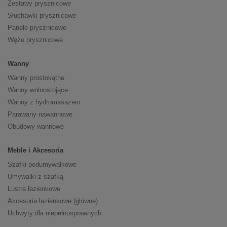
Zestawy prysznicowe
Słuchawki prysznicowe
Panele prysznicowe
Węże prysznicowe
Wanny
Wanny prostokątne
Wanny wolnostojące
Wanny z hydromasażem
Parawany nawannowe
Obudowy wannowe
Meble i Akcesoria
Szafki podumywalkowe
Umywalki z szafką
Lustra łazienkowe
Akcesoria łazienkowe (główne)
Uchwyty dla niepełnosprawnych