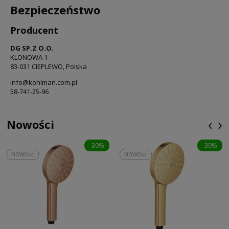
Bezpieczeństwo
Producent
DG SP.Z O.O.
KLONOWA 1
83-031 CIEPLEWO, Polska
info@kohlman.com.pl
58-741-25-96
‹
›
Nowości
-30%
-30%
NOWOŚĆ
NOWOŚĆ