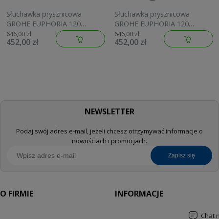
Słuchawka prysznicowa
Słuchawka prysznicowa
GROHE EUPHORIA 120
GROHE EUPHORIA 120
brushed warm sunset
brushed cool sunrise
646,00 zł
646,00 zł
452,00 zł
452,00 zł
134883DL00
134883GN00
NEWSLETTER
Podaj swój adres e-mail, jeżeli chcesz otrzymywać informacje o
nowościach i promocjach.
zapisz się
O FIRMIE
INFORMACJE
Chat 