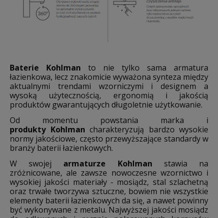
Baterie Kohlman
to nie tylko sama armatura
łazienkowa, lecz znakomicie wyważona synteza między
aktualnymi trendami wzorniczymi i designem a
wysoką użytecznością, ergonomią i jakością
produktów gwarantujących długoletnie użytkowanie.
Od momentu powstania marka i
produkty Kohlman
charakteryzują bardzo wysokie
normy jakościowe, często przewyższające standardy w
branży baterii łazienkowych.
W swojej
armaturze Kohlman
stawia na
zróżnicowane, ale zawsze nowoczesne wzornictwo i
wysokiej jakości materiały - mosiądz, stal szlachetną
oraz trwałe tworzywa sztuczne, bowiem nie wszystkie
elementy baterii łazienkowych da się, a nawet powinny
być wykonywane z metalu. Najwyższej jakości mosiądz