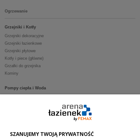
Ogrzewanie
Grzejniki i Kotły
Grzejniki dekoracyjne
Grzejniki łazienkowe
Grzejniki płytowe
Kotły i piece (główne)
Grzałki do grzejnika
Kominy
Pompy ciepła i Woda
Pompy ciepła (producenci)
Ogrzewanie podłogowe (główne)
Podgrzewacze wody
Wymienniki i zasobniki
Naczynia wzbiorcze / Reduktory
SZANUJEMY TWOJĄ PRYWATNOŚĆ