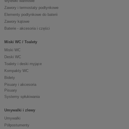
Wylewki wannowe
Zawory i termostaty podtynkowe
Elementy podtynkowe do baterii
Zawory kątowe
Baterie - akcesoria i części
Miski WC / Toalety
Miski WC
Deski WC
Toalety i deski myjące
Kompakty WC
Bidety
Pisuary i akcesoria
Pisuary
Systemy spłukiwania
Umywalki i zlewy
Umywalki
Półpostumenty