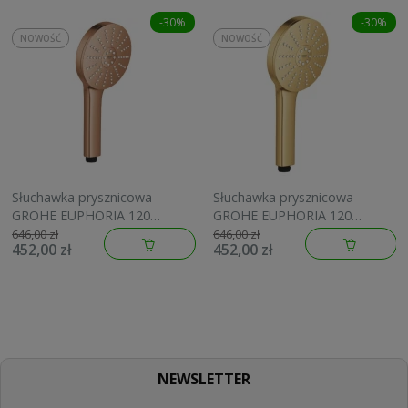
-30%
-30%
NOWOŚĆ
NOWOŚĆ
Słuchawka prysznicowa
Słuchawka prysznicowa
GROHE EUPHORIA 120
GROHE EUPHORIA 120
brushed warm sunset
brushed cool sunrise
646,00 zł
646,00 zł
452,00 zł
452,00 zł
134883DL00
134883GN00
NEWSLETTER