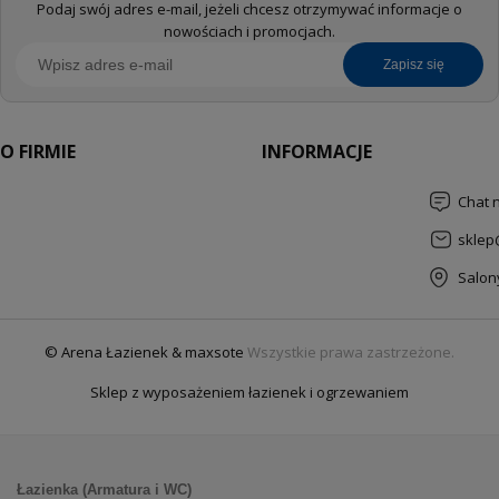
Podaj swój adres e-mail, jeżeli chcesz otrzymywać informacje o
nowościach i promocjach.
zapisz się
O FIRMIE
INFORMACJE
Chat 
sklep
Salon
© Arena Łazienek & maxsote
Wszystkie prawa zastrzeżone.
Sklep z wyposażeniem łazienek i ogrzewaniem
Łazienka (Armatura i WC)