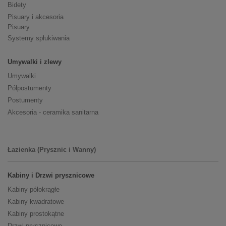
Bidety
Pisuary i akcesoria
Pisuary
Systemy spłukiwania
Umywalki i zlewy
Umywalki
Półpostumenty
Postumenty
Akcesoria - ceramika sanitarna
Łazienka (Prysznic i Wanny)
Kabiny i Drzwi prysznicowe
Kabiny półokrągłe
Kabiny kwadratowe
Kabiny prostokątne
Drzwi prysznicowe