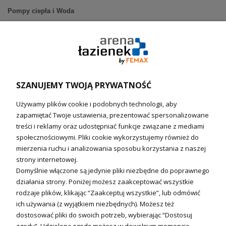
Pompy ciepła i Woda
Pompy ciepła (producenci)
Ogrzewanie podłogowe (główne)
Podgrzewacze wody
Wymienniki i zasobniki
Naczynia wzbiorcze / Reduktory
SZANUJEMY TWOJĄ PRYWATNOŚĆ
Technika solarna i Sterowanie
Używamy plików cookie i podobnych technologii, aby
Technika solarna
zapamiętać Twoje ustawienia, prezentować spersonalizowane
Fotowoltanika
treści i reklamy oraz udostępniać funkcje związane z mediami
Sterowniki i regulatory
społecznościowymi. Pliki cookie wykorzystujemy również do
mierzenia ruchu i analizowania sposobu korzystania z naszej
Nagrzewnice i kurtyny
strony internetowej.
Domyślnie włączone są jedynie pliki niezbędne do poprawnego
Kuchnia i Wentylacja
działania strony. Poniżej możesz zaakceptować wszystkie
rodzaje plików, klikając “Zaakceptuj wszystkie”, lub odmówić
Kuchnia
ich używania (z wyjątkiem niezbędnych). Możesz też
dostosować pliki do swoich potrzeb, wybierając “Dostosuj
Zlewozmywaki