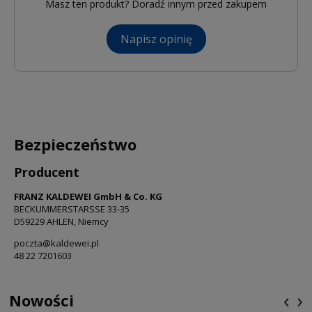
Masz ten produkt? Doradź innym przed zakupem
Napisz opinię
Bezpieczeństwo
Producent
FRANZ KALDEWEI GmbH & Co. KG
BECKUMMERSTARSSE 33-35
D59229 AHLEN, Niemcy
poczta@kaldewei.pl
48 22 7201603
‹
›
Nowości