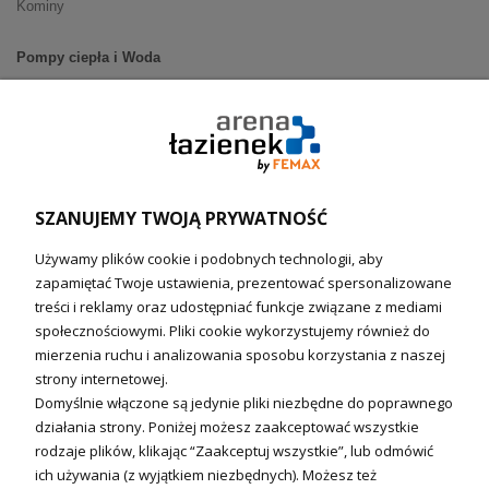
Kominy
Pompy ciepła i Woda
Pompy ciepła (producenci)
Ogrzewanie podłogowe (główne)
Podgrzewacze wody
Wymienniki i zasobniki
Naczynia wzbiorcze / Reduktory
SZANUJEMY TWOJĄ PRYWATNOŚĆ
Technika solarna i Sterowanie
Używamy plików cookie i podobnych technologii, aby
Technika solarna
zapamiętać Twoje ustawienia, prezentować spersonalizowane
Fotowoltanika
treści i reklamy oraz udostępniać funkcje związane z mediami
Sterowniki i regulatory
społecznościowymi. Pliki cookie wykorzystujemy również do
mierzenia ruchu i analizowania sposobu korzystania z naszej
Nagrzewnice i kurtyny
strony internetowej.
Domyślnie włączone są jedynie pliki niezbędne do poprawnego
Kuchnia i Wentylacja
działania strony. Poniżej możesz zaakceptować wszystkie
rodzaje plików, klikając “Zaakceptuj wszystkie”, lub odmówić
Kuchnia
ich używania (z wyjątkiem niezbędnych). Możesz też