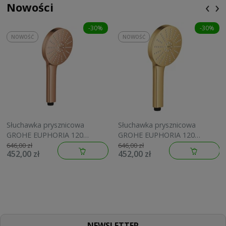
‹
›
Nowości
-30%
-30%
NOWOŚĆ
NOWOŚĆ
Słuchawka prysznicowa
Słuchawka prysznicowa
GROHE EUPHORIA 120
GROHE EUPHORIA 120
brushed warm sunset
brushed cool sunrise
646,00 zł
646,00 zł
452,00 zł
452,00 zł
134883DL00
134883GN00
NEWSLETTER