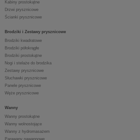
Kabiny prostokątne
Drzwi prysznicowe
Ścianki prysznicowe
Brodziki i Zestawy prysznicowe
Brodziki kwadratowe
Brodziki półokrągłe
Brodziki prostokątne
Nogi i stelaże do brodzika
Zestawy prysznicowe
Słuchawki prysznicowe
Panele prysznicowe
Węże prysznicowe
Wanny
Wanny prostokątne
Wanny wolnostojące
Wanny z hydromasażem
Parawany nawannowe