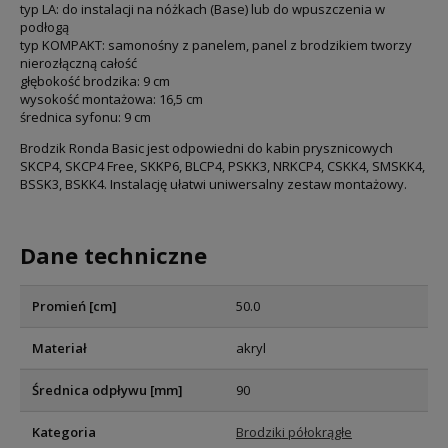
typ LA: do instalacji na nóżkach (Base) lub do wpuszczenia w
podłogą
typ KOMPAKT: samonośny z panelem, panel z brodzikiem tworzy
nierozłączną całość
głębokość brodzika: 9 cm
wysokość montażowa: 16,5 cm
średnica syfonu: 9 cm
Brodzik Ronda Basic jest odpowiedni do kabin prysznicowych
SKCP4, SKCP4 Free, SKKP6, BLCP4, PSKK3, NRKCP4, CSKK4, SMSKK4,
BSSK3, BSKK4. Instalację ułatwi uniwersalny zestaw montażowy.
Dane techniczne
Promień [cm]
50.0
Materiał
akryl
Średnica odpływu [mm]
90
Kategoria
Brodziki półokrągłe