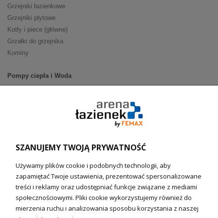
Grzejniki łazienkowe
Grzejniki płytowe
Kotły i piece (główne)
Grzałki do grzejnika
Kominy
Pompy ciepła i Woda
Pompy ciepła (producenci)
Ogrzewanie podłogowe (główne)
Podgrzewacze wody
Wymienniki i zasobniki
Naczynia wzbiorcze / Reduktory
SZANUJEMY TWOJĄ PRYWATNOŚĆ
Technika solarna i Sterowanie
Używamy plików cookie i podobnych technologii, aby
Technika solarna
zapamiętać Twoje ustawienia, prezentować spersonalizowane
Fotowoltanika
treści i reklamy oraz udostępniać funkcje związane z mediami
Sterowniki i regulatory
społecznościowymi. Pliki cookie wykorzystujemy również do
mierzenia ruchu i analizowania sposobu korzystania z naszej
Nagrzewnice i kurtyny