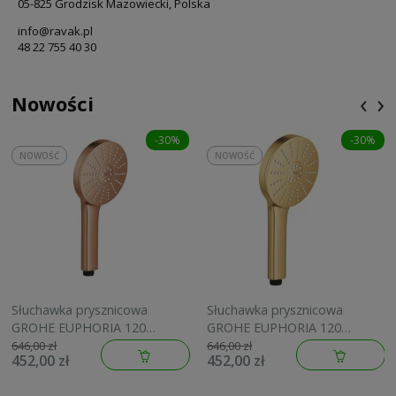
05-825 Grodzisk Mazowiecki, Polska
info@ravak.pl
48 22 755 40 30
‹
›
Nowości
-30%
-30%
NOWOŚĆ
NOWOŚĆ
Słuchawka prysznicowa
Słuchawka prysznicowa
GROHE EUPHORIA 120
GROHE EUPHORIA 120
brushed warm sunset
brushed cool sunrise
646,00 zł
646,00 zł
452,00 zł
452,00 zł
134883DL00
134883GN00