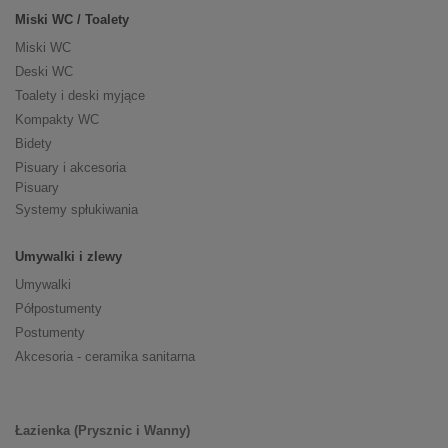
Miski WC / Toalety
Miski WC
Deski WC
Toalety i deski myjące
Kompakty WC
Bidety
Pisuary i akcesoria
Pisuary
Systemy spłukiwania
Umywalki i zlewy
Umywalki
Półpostumenty
Postumenty
Akcesoria - ceramika sanitarna
Łazienka (Prysznic i Wanny)