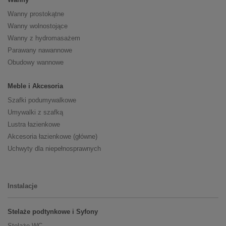
Wanny prostokątne
Wanny wolnostojące
Wanny z hydromasażem
Parawany nawannowe
Obudowy wannowe
Meble i Akcesoria
Szafki podumywalkowe
Umywalki z szafką
Lustra łazienkowe
Akcesoria łazienkowe (główne)
Uchwyty dla niepełnosprawnych
Instalacje
Stelaże podtynkowe i Syfony
Stelaże WC