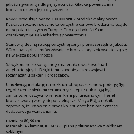
jakości i gwarancja długiej żywotności. Gładka powierzchnia
brodzika ułatwia jego czyszczenie.
RAVAK produkuje ponad 100 000 sztuk brodzików akrylowych
Kaskada rocznie i słusznie te korzystne cenowo brodziki należą do
najpopularniejszych w Europie. Dno o głębokości 9 cm
charakteryzuje się kaskadową powierzchnią.
Stanowią idealną relację korzystnej ceny i pierwszorzędnej jakości.
Wśród naszych klientów właśnie te brodziki prysznicowe cieszą się
największą popularnością.
Są wykonane ze specjalnego materiału o właściwościach
antybakteryjnych. Dzięki temu zapobiegają rozwojowi i
rozmnażaniu bakterii i drożdżaków.
Umożliwiają instalację na nóżkach lub wpuszczenie w podłogę (typ
LA), obłożenie płytkami ceramicznymi (typ EX) lub mogą być
samonośne, usztywnione nośnikiem poliuretanowym. Panel i
brodzik tworzą wtedy niepodzielną całość (typ PU), a nośnik
zapewnia, że ustawienie brodzika jest łatwe bez konieczności
dodatkowego wzmacniania.
rozmiary: 80, 90 cm
materiał: LA - laminat, KOMPAKT piana poliuretanowa z włóknem
szklanym