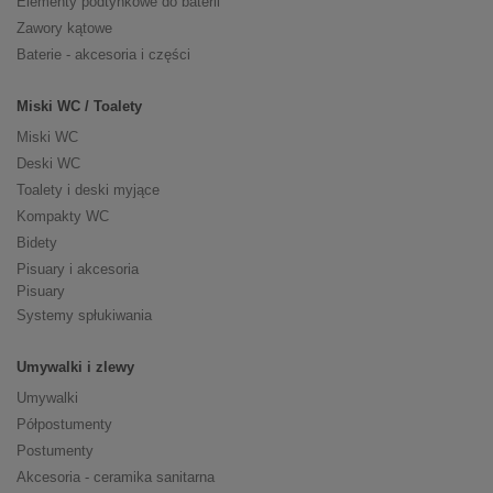
Elementy podtynkowe do baterii
Zawory kątowe
Baterie - akcesoria i części
Miski WC / Toalety
Miski WC
Deski WC
Toalety i deski myjące
Kompakty WC
Bidety
Pisuary i akcesoria
Pisuary
Systemy spłukiwania
Umywalki i zlewy
Umywalki
Półpostumenty
Postumenty
Akcesoria - ceramika sanitarna