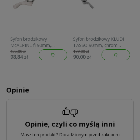
Syfon brodzikowy
Syfon brodzikowy KLUDI
S
McALPINE fi 90mm,
TASSO 90mm, chrom
M
czyszczony od góry, chrom
2109805-00
H
135,00 zł
199,00 zł
15
98,84 zł
90,00 zł
1
HC27-CPN-PB
g
P
Opinie
Opinie, czyli co myślą inni
Masz ten produkt? Doradź innym przed zakupem