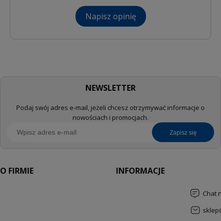
Napisz opinię
NEWSLETTER
Podaj swój adres e-mail, jeżeli chcesz otrzymywać informacje o
nowościach i promocjach.
zapisz się
O FIRMIE
INFORMACJE
Chat 
sklep