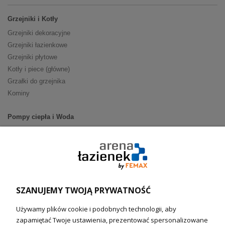
Grzejniki i Kotły
Grzejniki dekoracyjne
Grzejniki łazienkowe
Grzejniki płytowe
Kotły i piece (główne)
Grzałki do grzejnika
Kominy
Pompy ciepła i Woda
Pompy ciepła (producenci)
Ogrzewanie podłogowe (główne)
Podgrzewacze wody
Wymienniki i zasobniki
Naczynia wzbiorcze / Reduktory
SZANUJEMY TWOJĄ PRYWATNOŚĆ
Technika solarna i Sterowanie
Używamy plików cookie i podobnych technologii, aby
Technika solarna
zapamiętać Twoje ustawienia, prezentować spersonalizowane