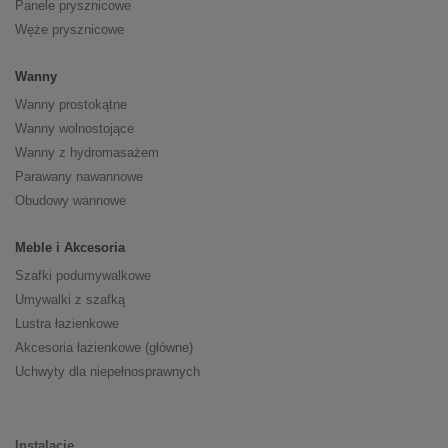
Panele prysznicowe
Węże prysznicowe
Wanny
Wanny prostokątne
Wanny wolnostojące
Wanny z hydromasażem
Parawany nawannowe
Obudowy wannowe
Meble i Akcesoria
Szafki podumywalkowe
Umywalki z szafką
Lustra łazienkowe
Akcesoria łazienkowe (główne)
Uchwyty dla niepełnosprawnych
Instalacje