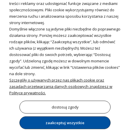
Fotowoltanika
treści i reklamy oraz udostępniać funkcje związane z mediami
Sterowniki i regulatory
społecznościowymi. Pliki cookie wykorzystujemy również do
mierzenia ruchu i analizowania sposobu korzystania z naszej
Nagrzewnice i kurtyny
strony internetowej.
Domyślnie włączone są jedynie pliki niezbędne do poprawnego
Kuchnia i Wentylacja
działania strony. Poniżej możesz zaakceptować wszystkie
rodzaje plików, klikając “Zaakceptuj wszystkie”, lub odmówić
Kuchnia
ich używania (z wyjątkiem niezbędnych). Możesz też
dostosować pliki do swoich potrzeb, wybierając “Dostosuj
Zlewozmywaki
zgody”. Udzieloną zgodę możesz w dowolnym momencie
Baterie kuchenne
wycofać lub zmienić, klikając w link “Ustawienia plików cookies”
Młynki do odpadów
na dole strony.
Szczegóły o używanych przez nas plikach cookie oraz
Wentylacja i Informacje
zasadach przetwarzania danych osobowych znajdziesz w
Klimatyzacja
Polityce prywatności.
Rekuperacja
Wentylatory
dostosuj zgody
zaakceptuj wszystkie