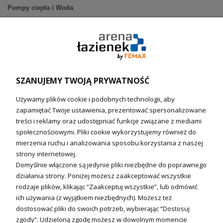
Pompy ciepła i Woda
Pompy ciepła (producenci)
Ogrzewanie podłogowe (główne)
Podgrzewacze wody
Wymienniki i zasobniki
Naczynia wzbiorcze / Reduktory
SZANUJEMY TWOJĄ PRYWATNOŚĆ
Technika solarna i Sterowanie
Używamy plików cookie i podobnych technologii, aby
Technika solarna
zapamiętać Twoje ustawienia, prezentować spersonalizowane
Fotowoltanika
treści i reklamy oraz udostępniać funkcje związane z mediami
Sterowniki i regulatory
społecznościowymi. Pliki cookie wykorzystujemy również do
mierzenia ruchu i analizowania sposobu korzystania z naszej
Nagrzewnice i kurtyny
strony internetowej.
Domyślnie włączone są jedynie pliki niezbędne do poprawnego
Kuchnia i Wentylacja
działania strony. Poniżej możesz zaakceptować wszystkie
rodzaje plików, klikając “Zaakceptuj wszystkie”, lub odmówić
Kuchnia
ich używania (z wyjątkiem niezbędnych). Możesz też
dostosować pliki do swoich potrzeb, wybierając “Dostosuj
Zlewozmywaki
zgody”. Udzieloną zgodę możesz w dowolnym momencie
Baterie kuchenne