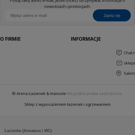
Podaj swój adres e-mail, jeżeli chcesz otrzymywać informacje o
nowościach i promocjach.
zapisz się
O FIRMIE
INFORMACJE
Chat 
sklep
Salon
© Arena Łazienek & maxsote
Wszystkie prawa zastrzeżone.
Sklep z wyposażeniem łazienek i ogrzewaniem
Łazienka (Armatura i WC)