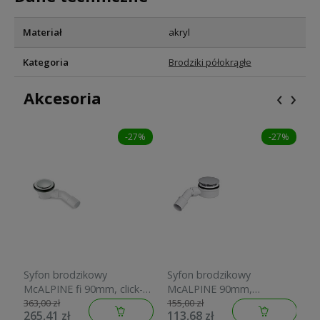
Materiał
akryl
Kategoria
Brodziki półokrągłe
‹
›
Akcesoria
-27%
-27%
Syfon brodzikowy
Syfon brodzikowy
S
McALPINE fi 90mm, click-
McALPINE 90mm,
T
clack, czyszczony od góry,
H=60mm, czyszczony od
W
363,00 zł
155,00 zł
20
265,41 zł
113,68 zł
1
wys.85mm, chrom HC27-
góry, chrom HC2730LCPN-