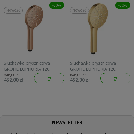
-30%
-30%
NOWOŚĆ
NOWOŚĆ
Słuchawka prysznicowa
Słuchawka prysznicowa
GROHE EUPHORIA 120
GROHE EUPHORIA 120
brushed warm sunset
brushed cool sunrise
646,00 zł
646,00 zł
452,00 zł
452,00 zł
134883DL00
134883GN00
NEWSLETTER