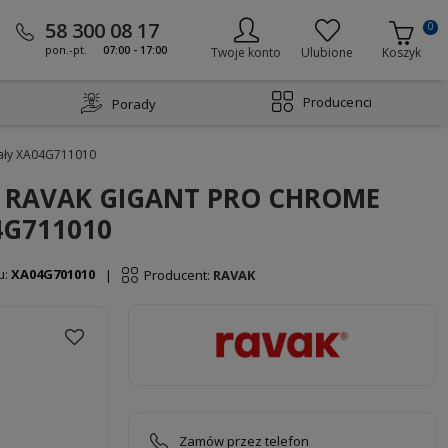
58 300 08 17
0
pon.-pt.
07:00 - 17:00
Twoje konto
Ulubione
Koszyk
Producenci
Porady
ały XA04G711010
ny RAVAK GIGANT PRO CHROME
4G711010
u:
XA04G701010
Producent:
RAVAK
|
Zamów przez telefon