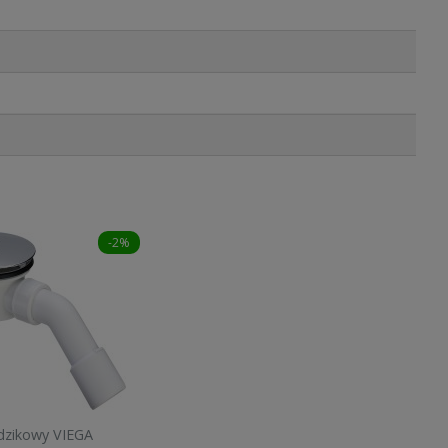
-2%
dzikowy VIEGA