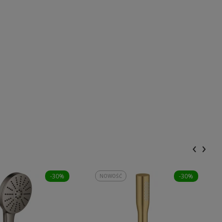
‹
›
-30%
-30%
NOWOŚĆ