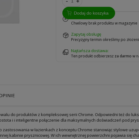
-
+
Dodaj do koszyka
na zamówienie
Chwilowy brak produktu w magazynie
zapytaj obsługę
Precyzyjny termin określimy po złoże
Najtańsza dostawa:
Ten produkt odbierzesz
za darmo
w
n
OPINIE
 owalu do produktów z kompleksowej serii Chrome. Odpowiedni też do lu
tota i i inteligentne połączenie dla maksymalnych doświadczeń pod pry
o zastosowania w łazienkach z konceptu Chrome stanowiąc stylowe uzupełn
innej kabinie prysznicowej. W ich wewnętrznej powierzchni pojawia się ch