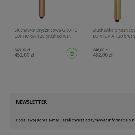
Słuchawka prysznicowa GROHE
Słuchawka prysznic
EUPHORIA 120 brushed warm
EUPHORIA 120 brush
sunset 134883DL00
sunrise 134883GN00
646,00 zł
646,00 zł
452,00 zł
452,00 zł
NEWSLETTER
Podaj swój adres e-mail, jeżeli chcesz otrzymywać informacje o 