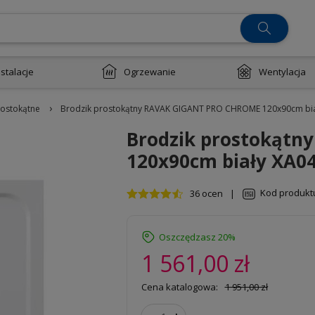
nstalacje
Ogrzewanie
Wentylacja
›
rostokątne
Brodzik prostokątny RAVAK GIGANT PRO CHROME 120x90cm bi
Brodzik prostokąt
120x90cm biały XA0
Kod produkt
36 ocen
|
Oszczędzasz 20%
1 561,00 zł
Cena katalogowa:
1 951,00 zł