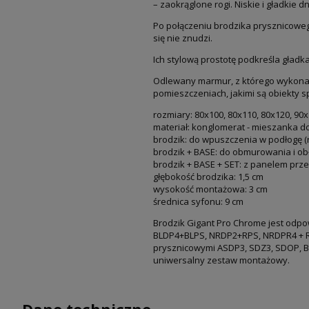
– zaokrąglone rogi. Niskie i gładkie 
Po połączeniu brodzika prysznicowe
się nie znudzi.
Ich stylową prostotę podkreśla gład
Odlewany marmur, z którego wykonan
pomieszczeniach, jakimi są obiekty sp
rozmiary: 80x100, 80x110, 80x120, 90
materiał: konglomerat - mieszanka dol
brodzik: do wpuszczenia w podłogę (
brodzik + BASE: do obmurowania i ob
brodzik + BASE + SET: z panelem prz
głębokość brodzika: 1,5 cm
wysokość montażowa: 3 cm
średnica syfonu: 9 cm
Brodzik Gigant Pro Chrome jest od
BLDP4+BLPS, NRDP2+RPS, NRDPR4 + R
prysznicowymi ASDP3, SDZ3, SDOP, BL
uniwersalny zestaw montażowy.