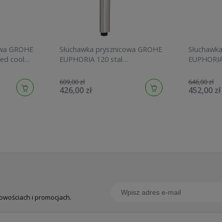
owa GROHE
Słuchawka prysznicowa GROHE
Słuchawk
ed cool
EUPHORIA 120 stal
EUPHORIA
szczotkowana 134883DC00
graphite 
609,00 zł
646,00 zł
426,00 zł
452,00 zł
nowościach i promocjach.