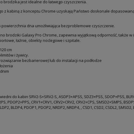
dno brodzika jest idealne do łatwego czyszczenia.
go z kabiną z konceptu Chrome uzyskają Państwo doskonale dopasowaną ca
ka powierzchnia dna umożliwiająca bezproblemowe czyszczenie.
o brodziki Galaxy Pro Chrome, zapewnia wyjątkową odporność, także w
ortowe, łaźnie, obiekty noclegowe i szpitale.
x120 cm
imitów i żywicy.
rozwiązanie bezbarierowe) lub do instalacji na podłodze
łożenia
ednim
powiedni do kabin SRV2-S+SRV2-S, ASDP3+APSS, SDZ3+PSS, SDOP+PSS, BL
PS, PDOP2+PPS, CRV1+CRV1, CRV2+CRV2, CRV2+CPS, SMSD2+SMPS, BSDPS i
DP2, BLDP4, PDOP1, PDOP2, NRDP2, NRDP4, , CSD1, CSD2, CSDL2, SMSD2, BS