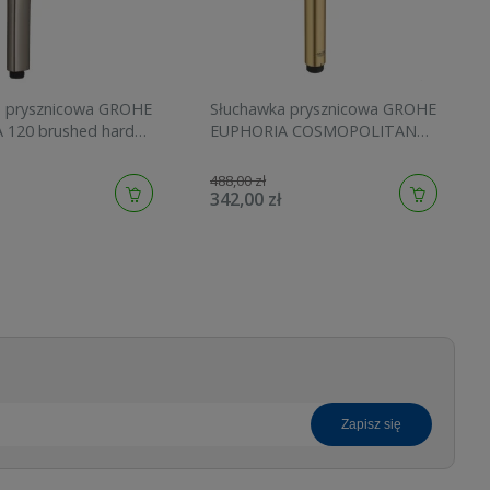
a prysznicowa GROHE
Słuchawka prysznicowa GROHE
 120 brushed hard
EUPHORIA COSMOPOLITAN
134883AL00
STICK brushed cool sunrise
27400GN0
488,00 zł
342,00 zł
zapisz się