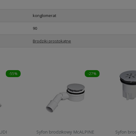
konglomerat
90
Brodziki prostokątne
-55%
-27%
LUDI
Syfon brodzikowy McALPINE
Syfon bro