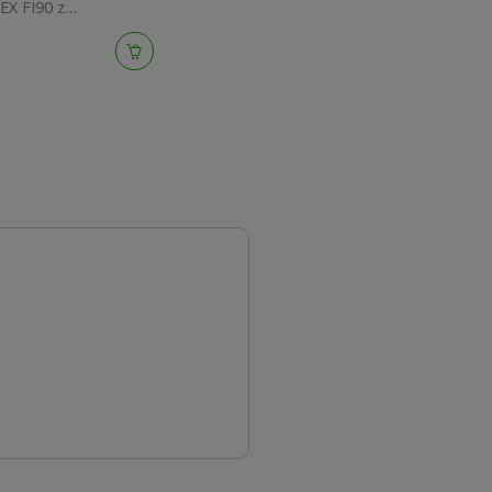
X FI90 z
niem 364786