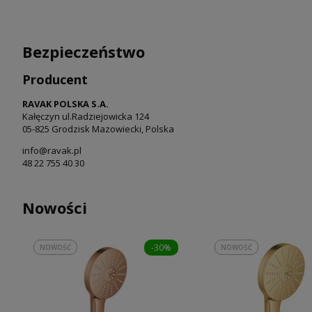
Bezpieczeństwo
Producent
RAVAK POLSKA S.A.
Kałęczyn ul.Radziejowicka 124
05-825 Grodzisk Mazowiecki, Polska
info@ravak.pl
48 22 755 40 30
Nowości
-30%
NOWOŚĆ
NOWOŚĆ