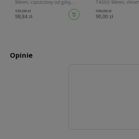
90mm, czyszczony od góry,
TASSO 90mm, chrom
chrom HC27-CPN-PB
00
135,00 zł
199,00 zł
98,84 zł
90,00 zł
Opinie