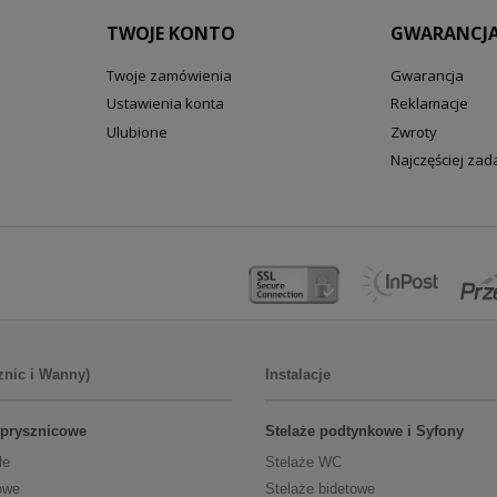
TWOJE KONTO
GWARANCJA
Twoje zamówienia
Gwarancja
Ustawienia konta
Reklamacje
Ulubione
Zwroty
Najczęściej za
znic i Wanny)
Instalacje
 prysznicowe
Stelaże podtynkowe i Syfony
łe
Stelaże WC
owe
Stelaże bidetowe