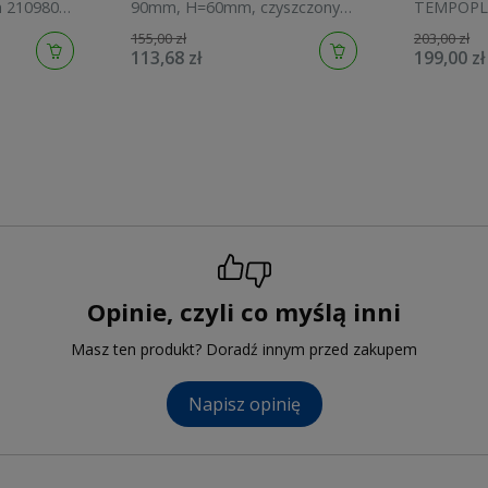
 2109805-
90mm, H=60mm, czyszczony
TEMPOPLE
od góry, chrom HC2730LCPN-
Wyposaże
155,00 zł
203,00 zł
PB
113,68 zł
199,00 zł
Opinie, czyli co myślą inni
Masz ten produkt? Doradź innym przed zakupem
Napisz opinię