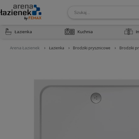
Łazienka
Kuchnia
I
›
›
›
Arena Łazienek
Łazienka
Brodziki prysznicowe
Brodziki p