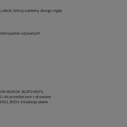
łość, której subtelny design nigdy
 intensywnie używanych
RV2K+BLRV2K, BLDP2+BLPS,
 do przedstrzeni z drzwiami
D2, BSD3. Instalację ułatwi