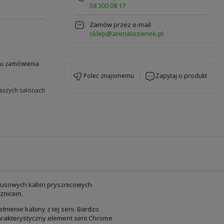
58 300 08 17
Zamów przez e-mail
sklep@arenalazienek.pl
niu zamówienia
poleć znajomemu
zapytaj o produkt
aszych salonach
ksusowych kabin prysznicowych
sznicem.
ienie kabiny z tej serii. Bardzo
arakterystyczny element serii Chrome