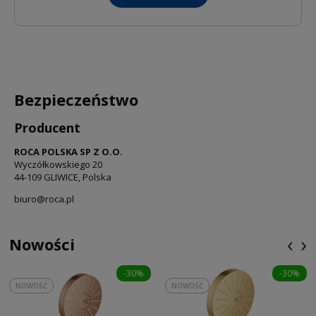
Bezpieczeństwo
Producent
ROCA POLSKA SP Z O.O.
Wyczółkowskiego 20
44-109 GLIWICE, Polska
biuro@roca.pl
‹
›
Nowości
-30%
-30%
NOWOŚĆ
NOWOŚĆ