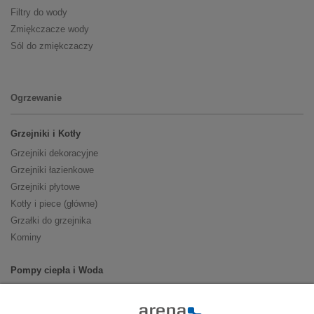
Filtry do wody
Zmiękczacze wody
Sól do zmiękczaczy
Ogrzewanie
Grzejniki i Kotły
Grzejniki dekoracyjne
Grzejniki łazienkowe
Grzejniki płytowe
Kotły i piece (główne)
Grzałki do grzejnika
Kominy
Pompy ciepła i Woda
Pompy ciepła (producenci)
Ogrzewanie podłogowe (główne)