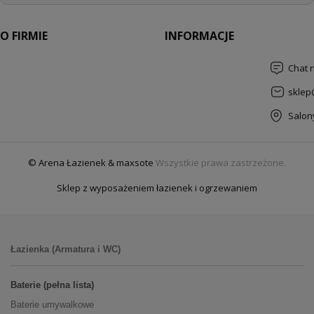
O FIRMIE
INFORMACJE
Chat 
sklep
Salon
© Arena Łazienek & maxsote
Wszystkie prawa zastrzeżone.
Sklep z wyposażeniem łazienek i ogrzewaniem
Łazienka (Armatura i WC)
Baterie (pełna lista)
Baterie umywalkowe