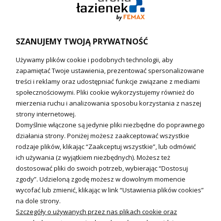
Podgrzewacze wody
Wymienniki i zasobniki
Naczynia wzbiorcze / Reduktory
SZANUJEMY TWOJĄ PRYWATNOŚĆ
Technika solarna i Sterowanie
Używamy plików cookie i podobnych technologii, aby
Technika solarna
zapamiętać Twoje ustawienia, prezentować spersonalizowane
Fotowoltanika
treści i reklamy oraz udostępniać funkcje związane z mediami
Sterowniki i regulatory
społecznościowymi. Pliki cookie wykorzystujemy również do
mierzenia ruchu i analizowania sposobu korzystania z naszej
Nagrzewnice i kurtyny
strony internetowej.
Domyślnie włączone są jedynie pliki niezbędne do poprawnego
Kuchnia i Wentylacja
działania strony. Poniżej możesz zaakceptować wszystkie
rodzaje plików, klikając “Zaakceptuj wszystkie”, lub odmówić
Kuchnia
ich używania (z wyjątkiem niezbędnych). Możesz też
dostosować pliki do swoich potrzeb, wybierając “Dostosuj
Zlewozmywaki
zgody”. Udzieloną zgodę możesz w dowolnym momencie
Baterie kuchenne
wycofać lub zmienić, klikając w link “Ustawienia plików cookies”
Młynki do odpadów
na dole strony.
Szczegóły o używanych przez nas plikach cookie oraz
Wentylacja i Informacje