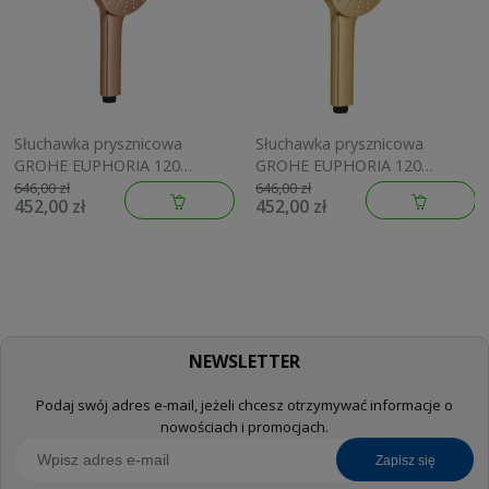
Słuchawka prysznicowa
Słuchawka prysznicowa
GROHE EUPHORIA 120
GROHE EUPHORIA 120
brushed warm sunset
brushed cool sunrise
646,00 zł
646,00 zł
452,00 zł
452,00 zł
134883DL00
134883GN00
NEWSLETTER
Podaj swój adres e-mail, jeżeli chcesz otrzymywać informacje o
nowościach i promocjach.
zapisz się