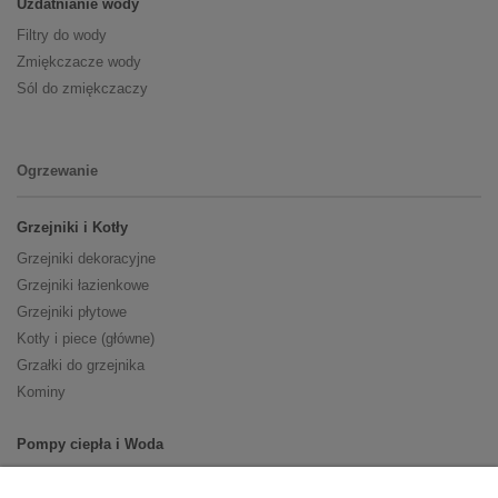
Uzdatnianie wody
Filtry do wody
Zmiękczacze wody
Sól do zmiękczaczy
Ogrzewanie
Grzejniki i Kotły
Grzejniki dekoracyjne
Grzejniki łazienkowe
Grzejniki płytowe
Kotły i piece (główne)
Grzałki do grzejnika
Kominy
Pompy ciepła i Woda
Pompy ciepła (producenci)