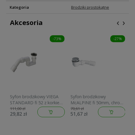
Kategoria
Brodziki prostokątne
‹
›
Akcesoria
-73%
-27%
Syfon brodzikowy VIEGA
Syfon brodzikowy
S
STANDARD fi 52 z korkiem
McALPINE fi 50mm, chrom
T
gumowym 703233
HC252570B
2
111,00 zł
70,61 zł
14
29,82 zł
51,67 zł
6