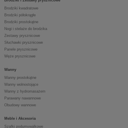
Brodziki i Zestawy prysznicowe
Brodziki kwadratowe
Brodziki półokrągłe
Brodziki prostokątne
Nogi i stelaże do brodzika
Zestawy prysznicowe
Słuchawki prysznicowe
Panele prysznicowe
Węże prysznicowe
Wanny
Wanny prostokątne
Wanny wolnostojące
Wanny z hydromasażem
Parawany nawannowe
Obudowy wannowe
Meble i Akcesoria
Szafki podumywalkowe