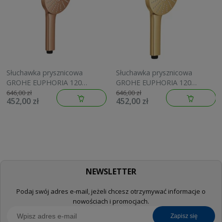
Słuchawka prysznicowa
Słuchawka prysznicowa
GROHE EUPHORIA 120
GROHE EUPHORIA 120
brushed warm sunset
brushed cool sunrise
646,00 zł
646,00 zł
452,00 zł
452,00 zł
134883DL00
134883GN00
NEWSLETTER
Podaj swój adres e-mail, jeżeli chcesz otrzymywać informacje o
nowościach i promocjach.
zapisz się