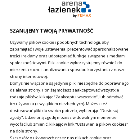
Ogrzewanie podłogowe (główne)
Podgrzewacze wody
Wymienniki i zasobniki
Naczynia wzbiorcze / Reduktory
SZANUJEMY TWOJĄ PRYWATNOŚĆ
Technika solarna i Sterowanie
Używamy plików cookie i podobnych technologii, aby
Technika solarna
zapamiętać Twoje ustawienia, prezentować spersonalizowane
Fotowoltanika
treści i reklamy oraz udostępniać funkcje związane z mediami
Sterowniki i regulatory
społecznościowymi. Pliki cookie wykorzystujemy również do
mierzenia ruchu i analizowania sposobu korzystania z naszej
Nagrzewnice i kurtyny
strony internetowej.
Domyślnie włączone są jedynie pliki niezbędne do poprawnego
Kuchnia i Wentylacja
działania strony. Poniżej możesz zaakceptować wszystkie
rodzaje plików, klikając “Zaakceptuj wszystkie”, lub odmówić
Kuchnia
ich używania (z wyjątkiem niezbędnych). Możesz też
dostosować pliki do swoich potrzeb, wybierając “Dostosuj
Zlewozmywaki
zgody”. Udzieloną zgodę możesz w dowolnym momencie
Baterie kuchenne
wycofać lub zmienić, klikając w link “Ustawienia plików cookies”
Młynki do odpadów
na dole strony.
Szczegóły o używanych przez nas plikach cookie oraz