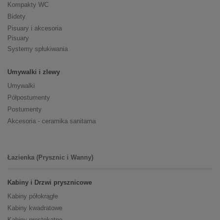
Kompakty WC
Bidety
Pisuary i akcesoria
Pisuary
Systemy spłukiwania
Umywalki i zlewy
Umywalki
Półpostumenty
Postumenty
Akcesoria - ceramika sanitarna
Łazienka (Prysznic i Wanny)
Kabiny i Drzwi prysznicowe
Kabiny półokrągłe
Kabiny kwadratowe
Kabiny prostokątne