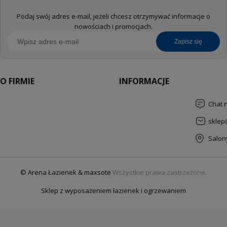
Podaj swój adres e-mail, jeżeli chcesz otrzymywać informacje o
nowościach i promocjach.
zapisz się
O FIRMIE
INFORMACJE
Chat 
sklep
Salon
© Arena Łazienek & maxsote
Wszystkie prawa zastrzeżone.
Sklep z wyposażeniem łazienek i ogrzewaniem