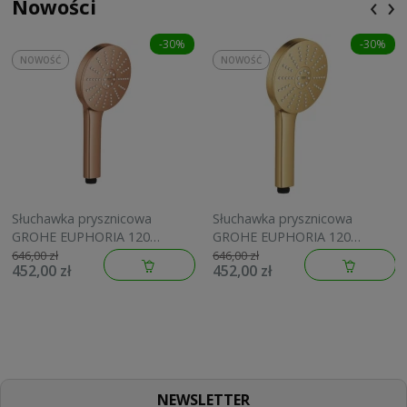
‹
›
Nowości
-30%
-30%
NOWOŚĆ
NOWOŚĆ
Słuchawka prysznicowa
Słuchawka prysznicowa
GROHE EUPHORIA 120
GROHE EUPHORIA 120
brushed warm sunset
brushed cool sunrise
646,00 zł
646,00 zł
452,00 zł
452,00 zł
134883DL00
134883GN00
NEWSLETTER