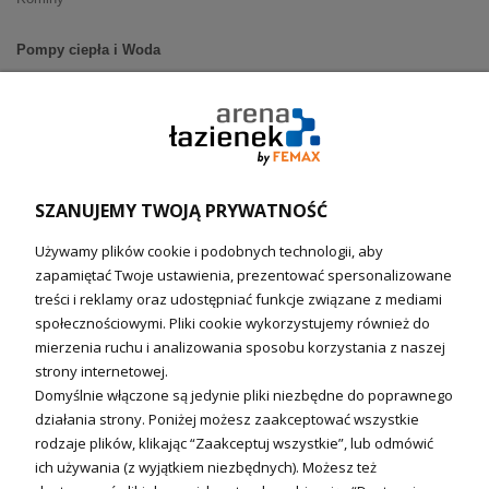
Pompy ciepła i Woda
Pompy ciepła (producenci)
Ogrzewanie podłogowe (główne)
Podgrzewacze wody
Wymienniki i zasobniki
Naczynia wzbiorcze / Reduktory
SZANUJEMY TWOJĄ PRYWATNOŚĆ
Technika solarna i Sterowanie
Używamy plików cookie i podobnych technologii, aby
Technika solarna
zapamiętać Twoje ustawienia, prezentować spersonalizowane
Fotowoltanika
treści i reklamy oraz udostępniać funkcje związane z mediami
Sterowniki i regulatory
społecznościowymi. Pliki cookie wykorzystujemy również do
mierzenia ruchu i analizowania sposobu korzystania z naszej
Nagrzewnice i kurtyny
strony internetowej.
Domyślnie włączone są jedynie pliki niezbędne do poprawnego
Kuchnia i Wentylacja
działania strony. Poniżej możesz zaakceptować wszystkie
rodzaje plików, klikając “Zaakceptuj wszystkie”, lub odmówić
Kuchnia
ich używania (z wyjątkiem niezbędnych). Możesz też