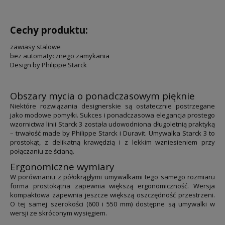
Cechy produktu:
zawiasy stalowe
bez automatycznego zamykania
Design by Philippe Starck
Obszary mycia o ponadczasowym pięknie
Niektóre rozwiązania designerskie są ostatecznie postrzegane
jako modowe pomyłki. Sukces i ponadczasowa elegancja prostego
wzornictwa linii Starck 3 została udowodniona długoletnią praktyką
– trwałość made by Philippe Starck i Duravit. Umywalka Starck 3 to
prostokąt, z delikatną krawędzią i z lekkim wzniesieniem przy
połączaniu ze ścianą.
Ergonomiczne wymiary
W porównaniu z półokrągłymi umywalkami tego samego rozmiaru
forma prostokątna zapewnia większą ergonomiczność. Wersja
kompaktowa zapewnia jeszcze większą oszczędność przestrzeni.
O tej samej szerokości (600 i 550 mm) dostępne są umywalki w
wersji ze skróconym wysięgiem.