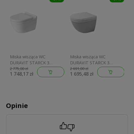
Miska wisząca WC
Miska wisząca WC
M
DURAVIT STARCK 3
DURAVIT STARCK 3
D
rimless, biała 2527090000
Compact 48,5cm
C
2 775,00 zł
2 691,00 zł
2 
1 748,17 zł
1 695,48 zł
1
2227090000
Opinie