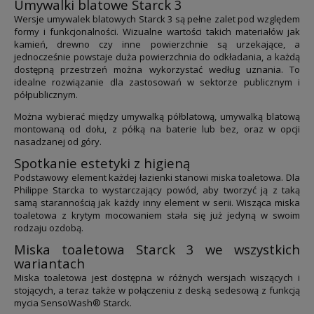
Umywalki blatowe Starck 3
Wersje umywalek blatowych Starck 3 są pełne zalet pod względem
formy i funkcjonalności. Wizualne wartości takich materiałów jak
kamień, drewno czy inne powierzchnie są urzekające, a
jednocześnie powstaje duża powierzchnia do odkładania, a każdą
dostępną przestrzeń można wykorzystać według uznania. To
idealne rozwiązanie dla zastosowań w sektorze publicznym i
półpublicznym.
Można wybierać między umywalką półblatową, umywalką blatową
montowaną od dołu, z półką na baterie lub bez, oraz w opcji
nasadzanej od góry.
Spotkanie estetyki z higieną
Podstawowy element każdej łazienki stanowi miska toaletowa. Dla
Philippe Starcka to wystarczający powód, aby tworzyć ją z taką
samą starannością jak każdy inny element w serii. Wisząca miska
toaletowa z krytym mocowaniem stała się już jedyną w swoim
rodzaju ozdobą.
Miska toaletowa Starck 3 we wszystkich
wariantach
Miska toaletowa jest dostępna w różnych wersjach wiszących i
stojących, a teraz także w połączeniu z deską sedesową z funkcją
mycia SensoWash® Starck.