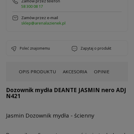
Zamów przez telefon
58 300 08 17
Zamów przez e-mail
sklep@arenalazienek.pl
poleć znajomemu
zapytaj o produkt
OPIS PRODUKTU
AKCESORIA
OPINIE
Dozownik myd
ła DEANTE JASMIN nero ADJ
N421
Jasmin Dozownik myd
ła - ścienny