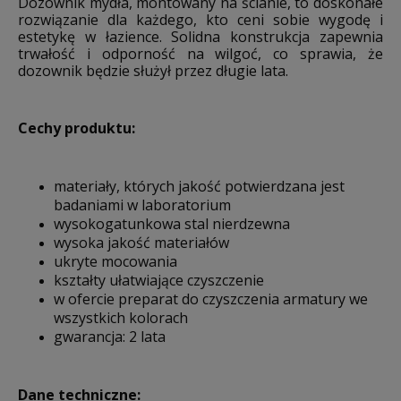
Dozownik mydła, montowany na ścianie, to doskonałe
rozwiązanie dla każdego, kto ceni sobie wygodę i
estetykę w łazience. Solidna konstrukcja zapewnia
trwałość i odporność na wilgoć, co sprawia, że
dozownik będzie służył przez długie lata.
Cechy produktu:
materiały, kt
órych jako
ść potwierdzana jest
badaniami w laboratorium
wysokogatunkowa stal nierdzewna
wysoka jakość materiał
ów
ukryte mocowania
kszta
łty ułatwiające czyszczenie
w ofercie preparat do czyszczenia armatury we
wszystkich kolorach
gwarancja: 2 lata
Dane techniczne: