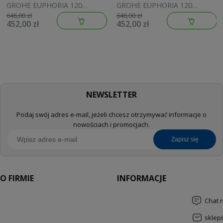
GROHE EUPHORIA 120
GROHE EUPHORIA 120
brushed warm sunset
brushed cool sunrise
646,00 zł
646,00 zł
452,00 zł
452,00 zł
134883DL00
134883GN00
NEWSLETTER
Podaj swój adres e-mail, jeżeli chcesz otrzymywać informacje o
nowościach i promocjach.
zapisz się
O FIRMIE
INFORMACJE
Chat 
sklep