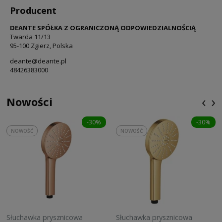
Producent
DEANTE SPÓŁKA Z OGRANICZONĄ ODPOWIEDZIALNOŚCIĄ
Twarda 11/13
95-100 Zgierz, Polska
deante@deante.pl
48426383000
‹
›
Nowości
-30%
-30%
NOWOŚĆ
NOWOŚĆ
Słuchawka prysznicowa
Słuchawka prysznicowa