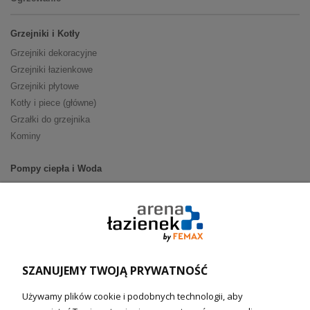
Grzejniki i Kotły
Grzejniki dekoracyjne
Grzejniki łazienkowe
Grzejniki płytowe
Kotły i piece (główne)
Grzałki do grzejnika
Kominy
Pompy ciepła i Woda
Pompy ciepła (producenci)
Ogrzewanie podłogowe (główne)
Podgrzewacze wody
Wymienniki i zasobniki
Naczynia wzbiorcze / Reduktory
SZANUJEMY TWOJĄ PRYWATNOŚĆ
Technika solarna i Sterowanie
Używamy plików cookie i podobnych technologii, aby
Technika solarna