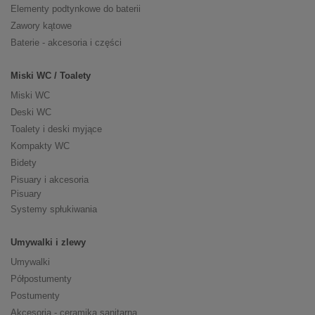
Elementy podtynkowe do baterii
Zawory kątowe
Baterie - akcesoria i części
Miski WC / Toalety
Miski WC
Deski WC
Toalety i deski myjące
Kompakty WC
Bidety
Pisuary i akcesoria
Pisuary
Systemy spłukiwania
Umywalki i zlewy
Umywalki
Półpostumenty
Postumenty
Akcesoria - ceramika sanitarna