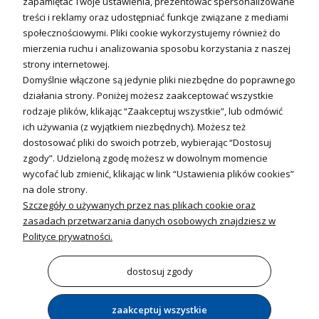
zapamiętać Twoje ustawienia, prezentować spersonalizowane
Fotowoltanika
treści i reklamy oraz udostępniać funkcje związane z mediami
Sterowniki i regulatory
społecznościowymi. Pliki cookie wykorzystujemy również do
mierzenia ruchu i analizowania sposobu korzystania z naszej
Nagrzewnice i kurtyny
strony internetowej.
Domyślnie włączone są jedynie pliki niezbędne do poprawnego
Kuchnia i Wentylacja
działania strony. Poniżej możesz zaakceptować wszystkie
rodzaje plików, klikając “Zaakceptuj wszystkie”, lub odmówić
Kuchnia
ich używania (z wyjątkiem niezbędnych). Możesz też
dostosować pliki do swoich potrzeb, wybierając “Dostosuj
Zlewozmywaki
zgody”. Udzieloną zgodę możesz w dowolnym momencie
Baterie kuchenne
wycofać lub zmienić, klikając w link “Ustawienia plików cookies”
Młynki do odpadów
na dole strony.
Szczegóły o używanych przez nas plikach cookie oraz
Wentylacja i Informacje
zasadach przetwarzania danych osobowych znajdziesz w
Klimatyzacja
Polityce prywatności.
Rekuperacja
Wentylatory
dostosuj zgody
zaakceptuj wszystkie