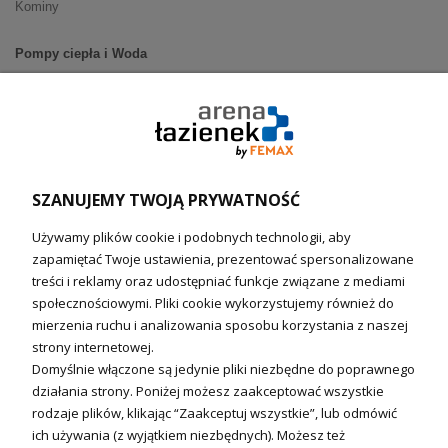
Kominy
Pompy ciepła i Woda
Pompy ciepła (producenci)
Ogrzewanie podłogowe (główne)
Podgrzewacze wody
Wymienniki i zasobniki
Naczynia wzbiorcze / Reduktory
SZANUJEMY TWOJĄ PRYWATNOŚĆ
Technika solarna i Sterowanie
Używamy plików cookie i podobnych technologii, aby
Technika solarna
zapamiętać Twoje ustawienia, prezentować spersonalizowane
Fotowoltanika
treści i reklamy oraz udostępniać funkcje związane z mediami
Sterowniki i regulatory
społecznościowymi. Pliki cookie wykorzystujemy również do
mierzenia ruchu i analizowania sposobu korzystania z naszej
Nagrzewnice i kurtyny
strony internetowej.
Domyślnie włączone są jedynie pliki niezbędne do poprawnego
Kuchnia i Wentylacja
działania strony. Poniżej możesz zaakceptować wszystkie
rodzaje plików, klikając “Zaakceptuj wszystkie”, lub odmówić
Kuchnia
ich używania (z wyjątkiem niezbędnych). Możesz też