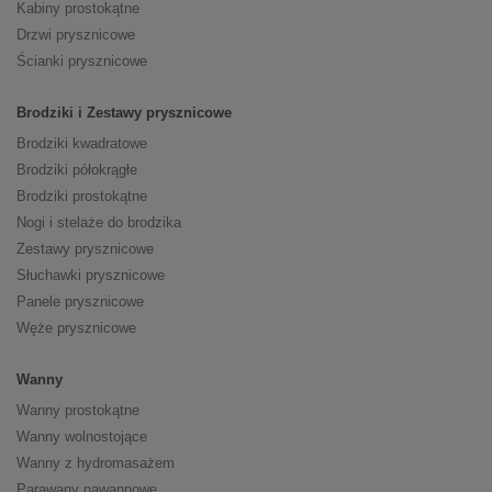
Kabiny prostokątne
Drzwi prysznicowe
Ścianki prysznicowe
Brodziki i Zestawy prysznicowe
Brodziki kwadratowe
Brodziki półokrągłe
Brodziki prostokątne
Nogi i stelaże do brodzika
Zestawy prysznicowe
Słuchawki prysznicowe
Panele prysznicowe
Węże prysznicowe
Wanny
Wanny prostokątne
Wanny wolnostojące
Wanny z hydromasażem
Parawany nawannowe