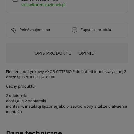
sklep@arenalazienek.pl
poleć znajomemu
zapytaj o produkt
OPIS PRODUKTU
OPINIE
Element podtynkowy AXOR CITTERIO E do baterii termostatycznej 2
drożnej 36703000 36701180
Cechy produktu:
2 odbiorniki
obsługuje 2 odbiorniki
montaż: w instalacji łączonej jako przewód wody a także ułatwienie
montażu
Dane techniczne