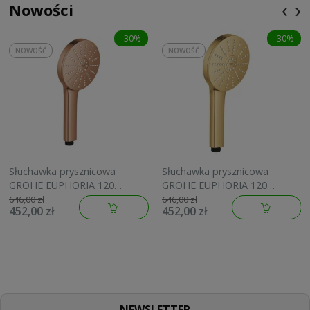
‹
›
Nowości
-30%
-30%
NOWOŚĆ
NOWOŚĆ
Słuchawka prysznicowa
Słuchawka prysznicowa
GROHE EUPHORIA 120
GROHE EUPHORIA 120
brushed warm sunset
brushed cool sunrise
646,00 zł
646,00 zł
452,00 zł
452,00 zł
134883DL00
134883GN00
NEWSLETTER