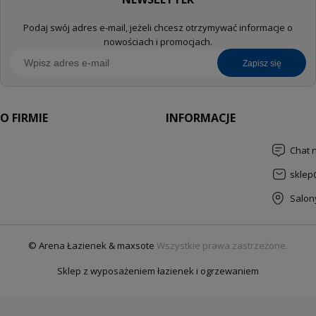
Podaj swój adres e-mail, jeżeli chcesz otrzymywać informacje o
nowościach i promocjach.
zapisz się
O FIRMIE
INFORMACJE
Chat 
sklep
Salon
© Arena Łazienek & maxsote
Wszystkie prawa zastrzeżone.
Sklep z wyposażeniem łazienek i ogrzewaniem