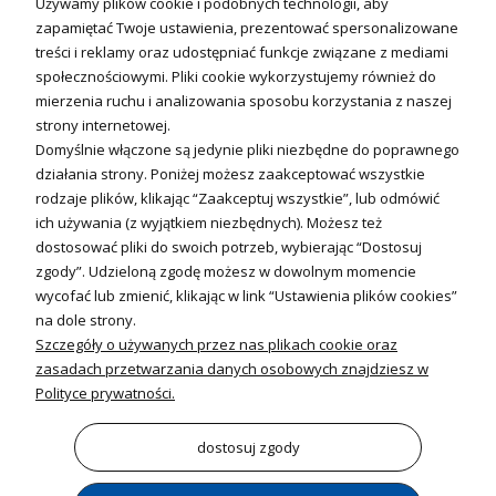
Używamy plików cookie i podobnych technologii, aby
Technika solarna
zapamiętać Twoje ustawienia, prezentować spersonalizowane
Fotowoltanika
treści i reklamy oraz udostępniać funkcje związane z mediami
Sterowniki i regulatory
społecznościowymi. Pliki cookie wykorzystujemy również do
mierzenia ruchu i analizowania sposobu korzystania z naszej
Nagrzewnice i kurtyny
strony internetowej.
Domyślnie włączone są jedynie pliki niezbędne do poprawnego
Kuchnia i Wentylacja
działania strony. Poniżej możesz zaakceptować wszystkie
rodzaje plików, klikając “Zaakceptuj wszystkie”, lub odmówić
Kuchnia
ich używania (z wyjątkiem niezbędnych). Możesz też
dostosować pliki do swoich potrzeb, wybierając “Dostosuj
Zlewozmywaki
zgody”. Udzieloną zgodę możesz w dowolnym momencie
Baterie kuchenne
wycofać lub zmienić, klikając w link “Ustawienia plików cookies”
Młynki do odpadów
na dole strony.
Szczegóły o używanych przez nas plikach cookie oraz
Wentylacja i Informacje
zasadach przetwarzania danych osobowych znajdziesz w
Klimatyzacja
Polityce prywatności.
Rekuperacja
Wentylatory
dostosuj zgody