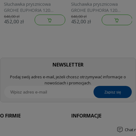
Słuchawka prysznicowa
Słuchawka prysznicowa
GROHE EUPHORIA 120
GROHE EUPHORIA 120
brushed warm sunset
brushed cool sunrise
646,00 zł
646,00 zł
452,00 zł
452,00 zł
134883DL00
134883GN00
NEWSLETTER
Podaj swój adres e-mail, jeżeli chcesz otrzymywać informacje o
nowościach i promocjach.
zapisz się
O FIRMIE
INFORMACJE
Chat 