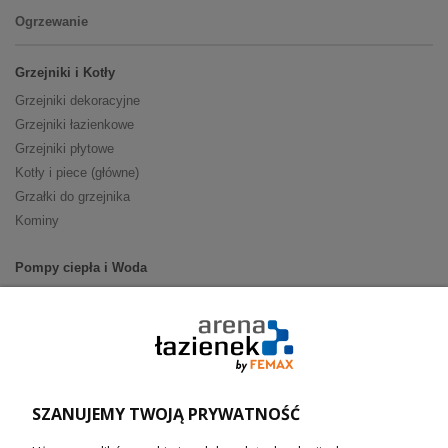
Ogrzewanie
Grzejniki i Kotły
Grzejniki dekoracyjne
Grzejniki łazienkowe
Grzejniki płytowe
Kotły i piece (główne)
Grzałki do grzejnika
Kominy
Pompy ciepła i Woda
Pompy ciepła (producenci)
Ogrzewanie podłogowe (główne)
Podgrzewacze wody
Wymienniki i zasobniki
Naczynia wzbiorcze / Reduktory
SZANUJEMY TWOJĄ PRYWATNOŚĆ
Technika solarna i Sterowanie