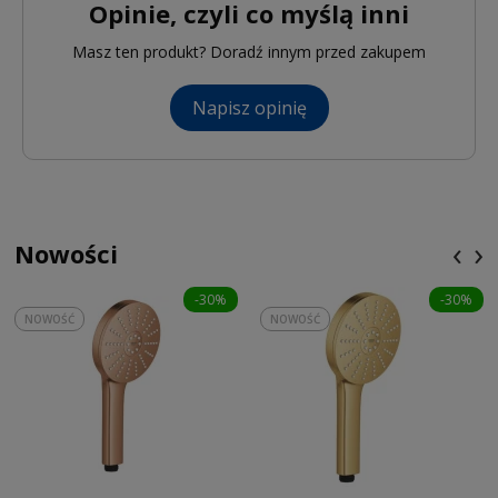
Opinie, czyli co myślą inni
Masz ten produkt? Doradź innym przed zakupem
Napisz opinię
‹
›
Nowości
-30%
-30%
NOWOŚĆ
NOWOŚĆ