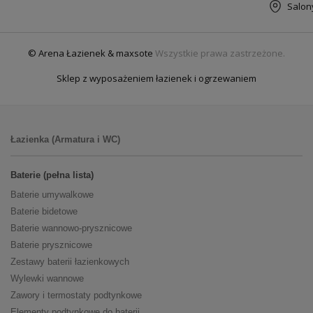
Salon
© Arena Łazienek & maxsote
Wszystkie prawa zastrzeżone.
Sklep z wyposażeniem łazienek i ogrzewaniem
Łazienka (Armatura i WC)
Baterie (pełna lista)
Baterie umywalkowe
Baterie bidetowe
Baterie wannowo-prysznicowe
Baterie prysznicowe
Zestawy baterii łazienkowych
Wylewki wannowe
Zawory i termostaty podtynkowe
Elementy podtynkowe do baterii