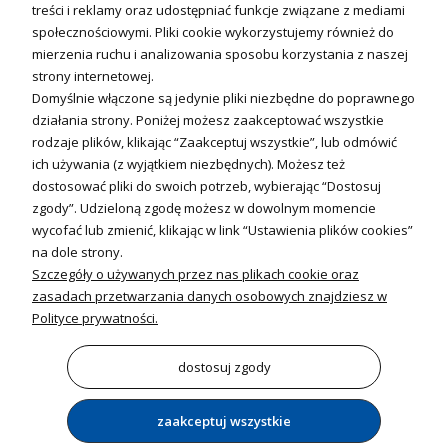
Fotowoltanika
treści i reklamy oraz udostępniać funkcje związane z mediami
Sterowniki i regulatory
społecznościowymi. Pliki cookie wykorzystujemy również do
mierzenia ruchu i analizowania sposobu korzystania z naszej
Nagrzewnice i kurtyny
strony internetowej.
Domyślnie włączone są jedynie pliki niezbędne do poprawnego
Kuchnia i Wentylacja
działania strony. Poniżej możesz zaakceptować wszystkie
rodzaje plików, klikając “Zaakceptuj wszystkie”, lub odmówić
Kuchnia
ich używania (z wyjątkiem niezbędnych). Możesz też
dostosować pliki do swoich potrzeb, wybierając “Dostosuj
Zlewozmywaki
zgody”. Udzieloną zgodę możesz w dowolnym momencie
Baterie kuchenne
wycofać lub zmienić, klikając w link “Ustawienia plików cookies”
Młynki do odpadów
na dole strony.
Szczegóły o używanych przez nas plikach cookie oraz
Wentylacja i Informacje
zasadach przetwarzania danych osobowych znajdziesz w
Klimatyzacja
Polityce prywatności.
Rekuperacja
Wentylatory
dostosuj zgody
zaakceptuj wszystkie