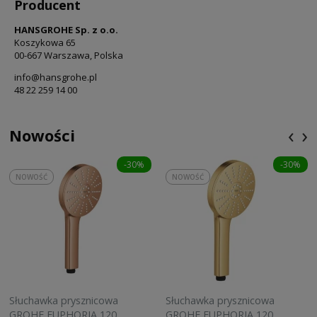
Producent
HANSGROHE Sp. z o.o.
Koszykowa 65
00-667 Warszawa, Polska
info@hansgrohe.pl
48 22 259 14 00
‹
›
Nowości
-30%
-30%
NOWOŚĆ
NOWOŚĆ
Słuchawka prysznicowa
Słuchawka prysznicowa
GROHE EUPHORIA 120
GROHE EUPHORIA 120