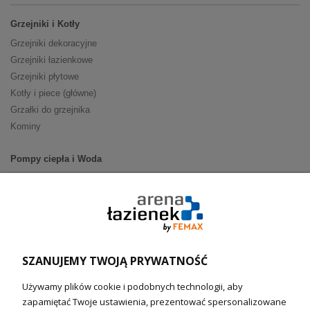
Grzejniki i Kotły
Grzejniki dekoracyjne
Grzejniki łazienkowe
Grzejniki płytowe
Kotły i piece (główne)
Grzałki do grzejnika
Kominy
Pompy ciepła i Woda
Pompy ciepła (producenci)
Ogrzewanie podłogowe (główne)
Podgrzewacze wody
Wymienniki i zasobniki
Naczynia wzbiorcze / Reduktory
SZANUJEMY TWOJĄ PRYWATNOŚĆ
Technika solarna i Sterowanie
Używamy plików cookie i podobnych technologii, aby
Technika solarna
zapamiętać Twoje ustawienia, prezentować spersonalizowane