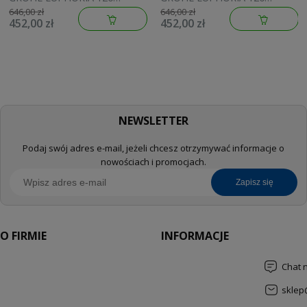
brushed warm sunset
brushed cool sunrise
646,00 zł
646,00 zł
452,00 zł
452,00 zł
134883DL00
134883GN00
NEWSLETTER
Podaj swój adres e-mail, jeżeli chcesz otrzymywać informacje o
nowościach i promocjach.
zapisz się
O FIRMIE
INFORMACJE
Chat 
sklep