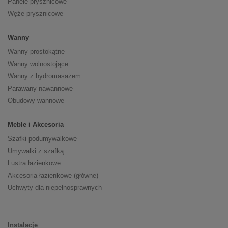
Panele prysznicowe
Węże prysznicowe
Wanny
Wanny prostokątne
Wanny wolnostojące
Wanny z hydromasażem
Parawany nawannowe
Obudowy wannowe
Meble i Akcesoria
Szafki podumywalkowe
Umywalki z szafką
Lustra łazienkowe
Akcesoria łazienkowe (główne)
Uchwyty dla niepełnosprawnych
Instalacje