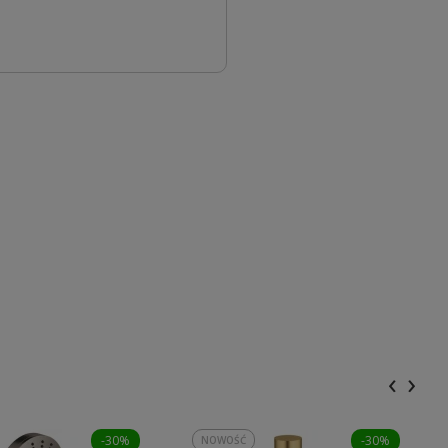
‹
›
-30%
-30%
NOWOŚĆ