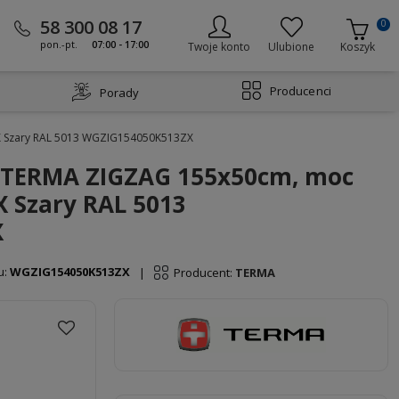
58 300 08 17
0
pon.-pt.
07:00 - 17:00
Twoje konto
Ulubione
Koszyk
Producenci
Porady
X Szary RAL 5013 WGZIG154050K513ZX
y TERMA ZIGZAG 155x50cm, moc
X Szary RAL 5013
X
u:
WGZIG154050K513ZX
Producent:
TERMA
|