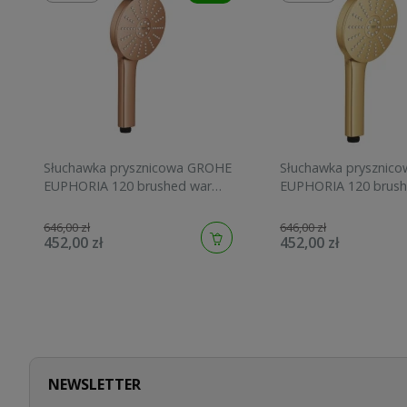
Słuchawka prysznicowa GROHE
Słuchawka prysznic
EUPHORIA 120 brushed warm
EUPHORIA 120 brush
sunset 134883DL00
sunrise 134883GN00
646,00 zł
646,00 zł
452,00 zł
452,00 zł
NEWSLETTER