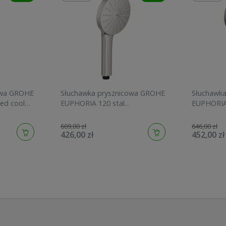
owa GROHE
Słuchawka prysznicowa GROHE
Słuchawk
ed cool
EUPHORIA 120 stal
EUPHORIA
szczotkowana 134883DC00
graphite 
609,00 zł
646,00 zł
426,00 zł
452,00 zł