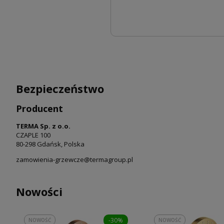
Bezpieczeństwo
Producent
TERMA Sp. z o.o.
CZAPLE 100
80-298 Gdańsk, Polska
zamowienia-grzewcze@termagroup.pl
Nowości
-30%
NOWOŚĆ
NOWOŚĆ