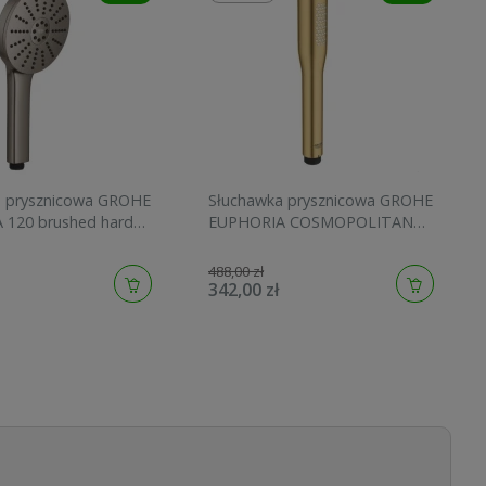
a prysznicowa GROHE
Słuchawka prysznicowa GROHE
 120 brushed hard
EUPHORIA COSMOPOLITAN
134883AL00
STICK brushed cool sunrise
27400GN0
488,00 zł
342,00 zł