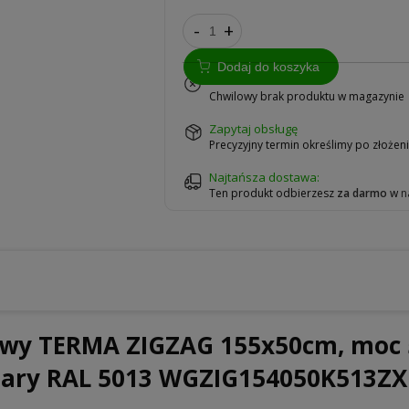
-
+
Dodaj do koszyka
na zamówienie
Chwilowy brak produktu w magazynie
zapytaj obsługę
Precyzyjny termin określimy po złoże
Najtańsza dostawa:
Ten produkt odbierzesz
za darmo
w
n
kowy TERMA ZIGZAG 155x50cm, moc
Szary RAL 5013 WGZIG154050K513ZX