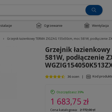
nstalacje
Ogrzewanie
Wentylacja
›
Grzejnik łazienkowy TERMA ZIGZAG 155x50cm, moc 581W, podłączenie Z
Grzejnik łazienkow
581W, podłączenie Z
WGZIG154050K513Z
Kod produkt
36 ocen
|
Oszczędzasz 39%
1 683,75 zł
Cena katalogowa:
2 772,00 zł