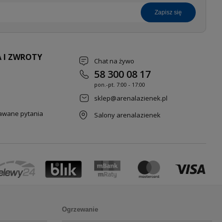
zapisz się
 I ZWROTY
Chat na żywo
58 300 08 17
pon.-pt. 7
:00 - 17:00
sklep@arenalazienek.pl
dawane pytania
Salony arenalazienek
Ogrzewanie