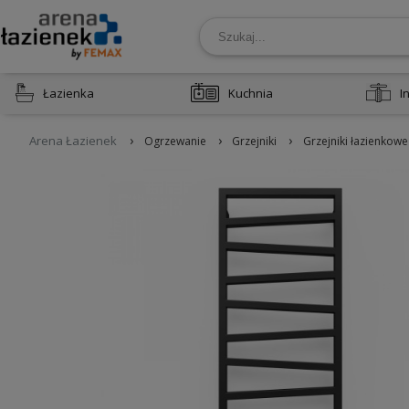
Łazienka
Kuchnia
I
›
›
›
Arena Łazienek
Ogrzewanie
Grzejniki
Grzejniki łazienkowe