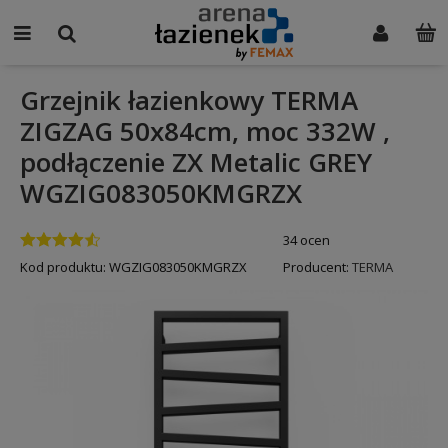
Grzejnik łazienkowy TERMA
ZIGZAG 50x84cm, moc 332W ,
podłączenie ZX Metalic GREY
WGZIG083050KMGRZX
34 ocen
Kod produktu:
WGZIG083050KMGRZX
Producent:
TERMA