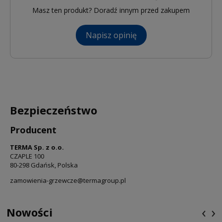
Masz ten produkt? Doradź innym przed zakupem
Napisz opinię
Bezpieczeństwo
Producent
TERMA Sp. z o.o.
CZAPLE 100
80-298 Gdańsk, Polska
zamowienia-grzewcze@termagroup.pl
‹
›
Nowości