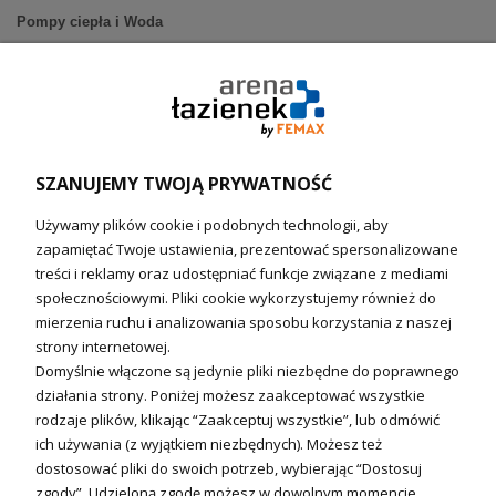
Pompy ciepła i Woda
Pompy ciepła (producenci)
Ogrzewanie podłogowe (główne)
Podgrzewacze wody
Wymienniki i zasobniki
Naczynia wzbiorcze / Reduktory
SZANUJEMY TWOJĄ PRYWATNOŚĆ
Technika solarna i Sterowanie
Używamy plików cookie i podobnych technologii, aby
Technika solarna
zapamiętać Twoje ustawienia, prezentować spersonalizowane
Fotowoltanika
treści i reklamy oraz udostępniać funkcje związane z mediami
Sterowniki i regulatory
społecznościowymi. Pliki cookie wykorzystujemy również do
mierzenia ruchu i analizowania sposobu korzystania z naszej
Nagrzewnice i kurtyny
strony internetowej.
Domyślnie włączone są jedynie pliki niezbędne do poprawnego
Kuchnia i Wentylacja
działania strony. Poniżej możesz zaakceptować wszystkie
rodzaje plików, klikając “Zaakceptuj wszystkie”, lub odmówić
Kuchnia
ich używania (z wyjątkiem niezbędnych). Możesz też
dostosować pliki do swoich potrzeb, wybierając “Dostosuj
Zlewozmywaki
zgody”. Udzieloną zgodę możesz w dowolnym momencie
Baterie kuchenne