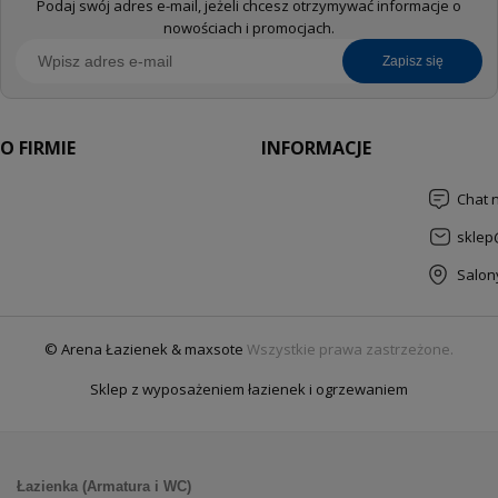
Podaj swój adres e-mail, jeżeli chcesz otrzymywać informacje o
nowościach i promocjach.
zapisz się
O FIRMIE
INFORMACJE
Chat 
sklep
Salon
© Arena Łazienek & maxsote
Wszystkie prawa zastrzeżone.
Sklep z wyposażeniem łazienek i ogrzewaniem
Łazienka (Armatura i WC)