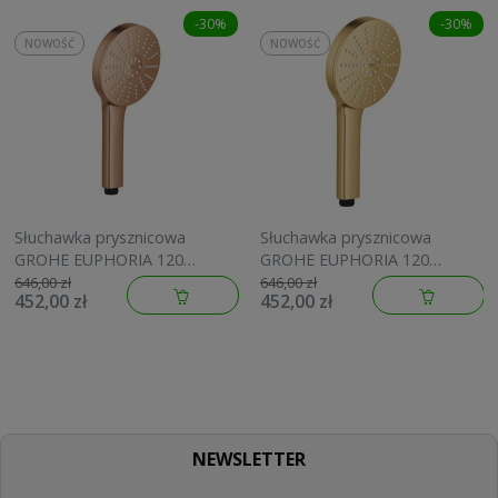
-30%
-30%
NOWOŚĆ
NOWOŚĆ
Słuchawka prysznicowa
Słuchawka prysznicowa
GROHE EUPHORIA 120
GROHE EUPHORIA 120
brushed warm sunset
brushed cool sunrise
646,00 zł
646,00 zł
452,00 zł
452,00 zł
134883DL00
134883GN00
NEWSLETTER