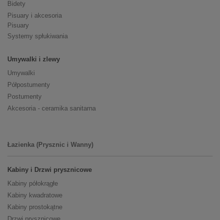
Bidety
Pisuary i akcesoria
Pisuary
Systemy spłukiwania
Umywalki i zlewy
Umywalki
Półpostumenty
Postumenty
Akcesoria - ceramika sanitarna
Łazienka (Prysznic i Wanny)
Kabiny i Drzwi prysznicowe
Kabiny półokrągłe
Kabiny kwadratowe
Kabiny prostokątne
Drzwi prysznicowe