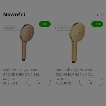
‹
›
Nowości
-30%
-30%
NOWOŚĆ
NOWOŚĆ
Słuchawka prysznicowa
Słuchawka prysznicowa
GROHE EUPHORIA 120
GROHE EUPHORIA 120
brushed warm sunset
brushed cool sunrise
646,00 zł
646,00 zł
452,00 zł
452,00 zł
134883DL00
134883GN00