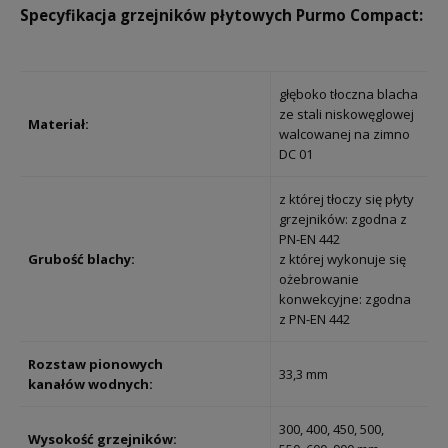
Specyfikacja grzejników płytowych Purmo Compact:
głęboko tłoczna blacha
ze stali niskowęglowej
Materiał:
walcowanej na zimno
DC 01
z której tłoczy się płyty
grzejników: zgodna z
PN-EN 442
Grubość blachy:
z której wykonuje się
ożebrowanie
konwekcyjne: zgodna
z PN-EN 442
Rozstaw pionowych
33,3 mm
kanałów wodnych:
300, 400, 450, 500,
Wysokość grzejników: