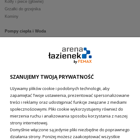
Kotły i piece (główne)
Grzałki do grzejnika
Kominy
Pompy ciepła i Woda
Pompy ciepła (producenci)
Ogrzewanie podłogowe (główne)
Podgrzewacze wody
Wymienniki i zasobniki
Naczynia wzbiorcze / Reduktory
SZANUJEMY TWOJĄ PRYWATNOŚĆ
Technika solarna i Sterowanie
Używamy plików cookie i podobnych technologii, aby
Technika solarna
zapamiętać Twoje ustawienia, prezentować spersonalizowane
Fotowoltanika
treści i reklamy oraz udostępniać funkcje związane z mediami
Sterowniki i regulatory
społecznościowymi. Pliki cookie wykorzystujemy również do
mierzenia ruchu i analizowania sposobu korzystania z naszej
Nagrzewnice i kurtyny
strony internetowej.
Domyślnie włączone są jedynie pliki niezbędne do poprawnego
Kuchnia i Wentylacja
działania strony. Poniżej możesz zaakceptować wszystkie