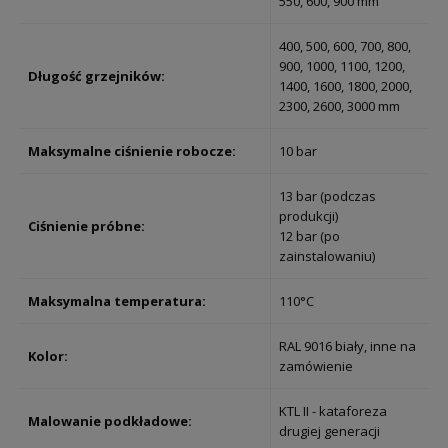
550, 600, 900 mm
400, 500, 600, 700, 800,
900, 1000, 1100, 1200,
Długość grzejników:
1400, 1600, 1800, 2000,
2300, 2600, 3000 mm
Maksymalne ciśnienie robocze:
10 bar
13 bar (podczas
produkcji)
Ciśnienie próbne:
12 bar (po
zainstalowaniu)
Maksymalna temperatura:
110°C
RAL 9016 biały, inne na
Kolor:
zamówienie
KTL II - kataforeza
Malowanie podkładowe:
drugiej generacji