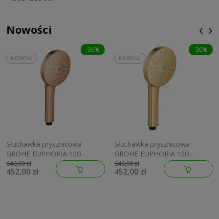
‹
›
Nowości
-30%
-30%
NOWOŚĆ
NOWOŚĆ
Słuchawka prysznicowa
Słuchawka prysznicowa
GROHE EUPHORIA 120
GROHE EUPHORIA 120
brushed warm sunset
brushed cool sunrise
646,00 zł
646,00 zł
452,00 zł
452,00 zł
134883DL00
134883GN00