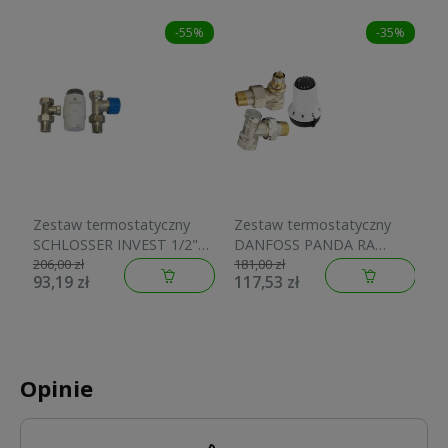
-55%
-35%
Zestaw termostatyczny
Zestaw termostatyczny
Z
SCHLOSSER INVEST 1/2"
DANFOSS PANDA RA
S
prosty (głowica + zawór
kątowy (głowica PANDA +
k
206,00 zł
181,00 zł
20
93,19 zł
117,53 zł
9
termostatyczny + zawór
zawór termostatyczny +
t
powrotny) 602200010
zawór powrotny)
013G5163
Opinie