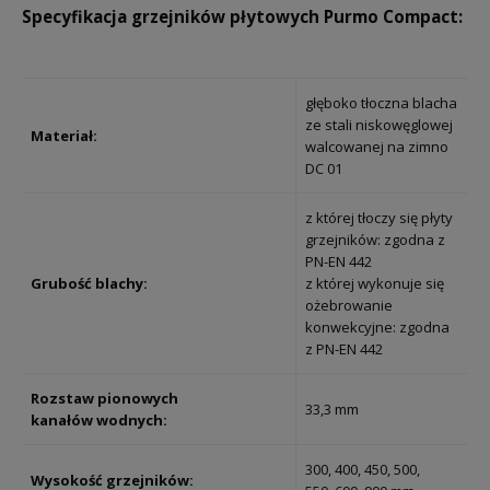
Specyfikacja grzejników płytowych Purmo Compact:
głęboko tłoczna blacha
ze stali niskowęglowej
Materiał:
walcowanej na zimno
DC 01
z której tłoczy się płyty
grzejników: zgodna z
PN-EN 442
Grubość blachy:
z której wykonuje się
ożebrowanie
konwekcyjne: zgodna
z PN-EN 442
Rozstaw pionowych
33,3 mm
kanałów wodnych:
300, 400, 450, 500,
Wysokość grzejników: