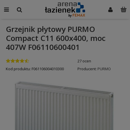
Grzejnik płytowy PURMO
Compact C11 600x400, moc
407W F06110600401
27 ocen
Kod produktu:
F061106004010300
Producent:
PURMO