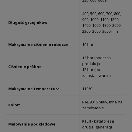
550, 600, 900 mm
400, 500, 600, 700, 800,
900, 1000, 1100, 1200,
Długość grzejników:
1400, 1600, 1800, 2000,
2300, 2600, 3000 mm
Maksymalne ciśnienie robocze:
10 bar
13 bar (podczas
produkcji)
Ciśnienie próbne:
12 bar (po
zainstalowaniu)
Maksymalna temperatura:
110°C
RAL 9016 biały, inne na
Kolor:
zamówienie
KTL II - kataforeza
Malowanie podkładowe:
drugiej generacji