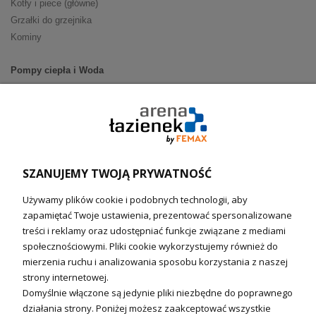
Kotły i piece (główne)
Grzałki do grzejnika
Kominy
Pompy ciepła i Woda
Pompy ciepła (producenci)
Ogrzewanie podłogowe (główne)
Podgrzewacze wody
Wymienniki i zasobniki
Naczynia wzbiorcze / Reduktory
SZANUJEMY TWOJĄ PRYWATNOŚĆ
Technika solarna i Sterowanie
Używamy plików cookie i podobnych technologii, aby
Technika solarna
zapamiętać Twoje ustawienia, prezentować spersonalizowane
Fotowoltanika
treści i reklamy oraz udostępniać funkcje związane z mediami
Sterowniki i regulatory
społecznościowymi. Pliki cookie wykorzystujemy również do
mierzenia ruchu i analizowania sposobu korzystania z naszej
Nagrzewnice i kurtyny
strony internetowej.
Domyślnie włączone są jedynie pliki niezbędne do poprawnego
Kuchnia i Wentylacja
działania strony. Poniżej możesz zaakceptować wszystkie