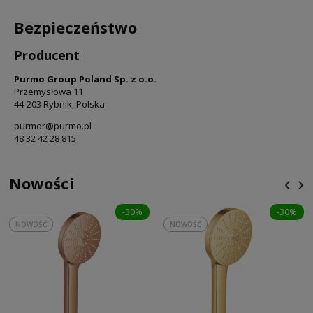
Bezpieczeństwo
Producent
Purmo Group Poland Sp. z o.o.
Przemysłowa 11
44-203 Rybnik, Polska
purmor@purmo.pl
48 32 42 28 815
‹
›
Nowości
-30%
-30%
NOWOŚĆ
NOWOŚĆ