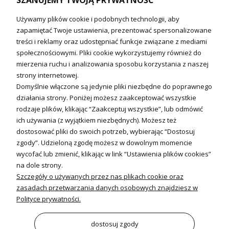
SZANUJEMY TWOJĄ PRYWATNOŚĆ
Technika solarna i Sterowanie
Używamy plików cookie i podobnych technologii, aby
Technika solarna
zapamiętać Twoje ustawienia, prezentować spersonalizowane
Fotowoltanika
treści i reklamy oraz udostępniać funkcje związane z mediami
Sterowniki i regulatory
społecznościowymi. Pliki cookie wykorzystujemy również do
mierzenia ruchu i analizowania sposobu korzystania z naszej
Nagrzewnice i kurtyny
strony internetowej.
Domyślnie włączone są jedynie pliki niezbędne do poprawnego
Kuchnia i Wentylacja
działania strony. Poniżej możesz zaakceptować wszystkie
rodzaje plików, klikając “Zaakceptuj wszystkie”, lub odmówić
Kuchnia
ich używania (z wyjątkiem niezbędnych). Możesz też
dostosować pliki do swoich potrzeb, wybierając “Dostosuj
Zlewozmywaki
zgody”. Udzieloną zgodę możesz w dowolnym momencie
Baterie kuchenne
wycofać lub zmienić, klikając w link “Ustawienia plików cookies”
Młynki do odpadów
na dole strony.
Szczegóły o używanych przez nas plikach cookie oraz
Wentylacja i Informacje
zasadach przetwarzania danych osobowych znajdziesz w
Klimatyzacja
Polityce prywatności.
Rekuperacja
Wentylatory
dostosuj zgody