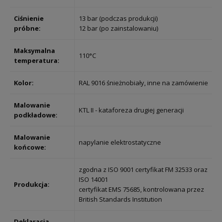
Ciśnienie
13 bar (podczas produkcji)
próbne:
12 bar (po zainstalowaniu)
Maksymalna
110°C
temperatura:
Kolor:
RAL 9016 śnieżnobiały, inne na zamówienie
Malowanie
KTL II - kataforeza drugiej generacji
podkładowe:
Malowanie
napylanie elektrostatyczne
końcowe:
zgodna z ISO 9001 certyfikat FM 32533 oraz
ISO 14001
Produkcja:
certyfikat EMS 75685, kontrolowana przez
British Standards Institution
Deklaracja