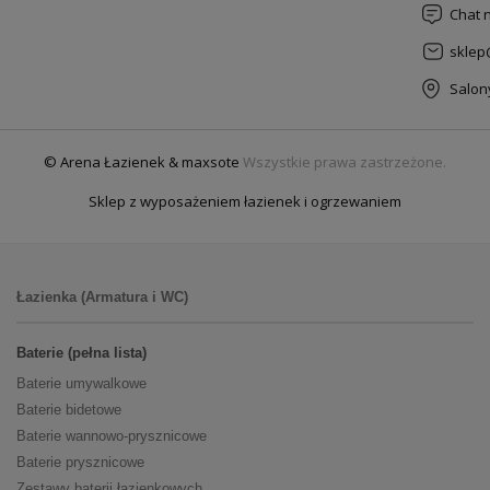
Chat 
sklep
Salon
© Arena Łazienek & maxsote
Wszystkie prawa zastrzeżone.
Sklep z wyposażeniem łazienek i ogrzewaniem
Łazienka (Armatura i WC)
Baterie (pełna lista)
Baterie umywalkowe
Baterie bidetowe
Baterie wannowo-prysznicowe
Baterie prysznicowe
Zestawy baterii łazienkowych