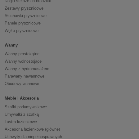
Nogi i stelaże do brodzika
Zestawy prysznicowe
Słuchawki prysznicowe
Panele prysznicowe
Węże prysznicowe
Wanny
Wanny prostokątne
Wanny wolnostojące
Wanny z hydromasażem
Parawany nawannowe
Obudowy wannowe
Meble i Akcesoria
Szafki podumywalkowe
Umywalki z szafką
Lustra łazienkowe
Akcesoria łazienkowe (główne)
Uchwyty dla niepełnosprawnych