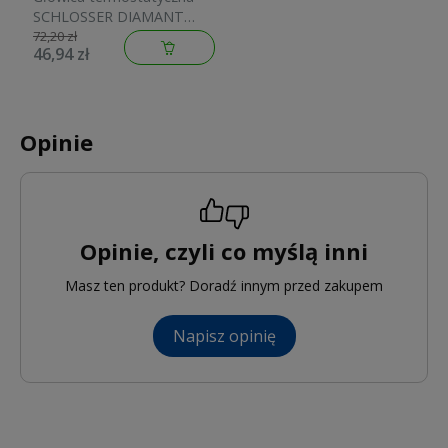
SCHLOSSER DIAMANT
M30x1,5 biała 600100001
72,20 zł
46,94 zł
Opinie
Opinie, czyli co myślą inni
Masz ten produkt? Doradź innym przed zakupem
Napisz opinię