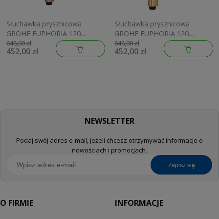
Słuchawka prysznicowa
Słuchawka prysznicowa
GROHE EUPHORIA 120
GROHE EUPHORIA 120
brushed warm sunset
brushed cool sunrise
646,00 zł
646,00 zł
452,00 zł
452,00 zł
134883DL00
134883GN00
NEWSLETTER
Podaj swój adres e-mail, jeżeli chcesz otrzymywać informacje o
nowościach i promocjach.
zapisz się
O FIRMIE
INFORMACJE