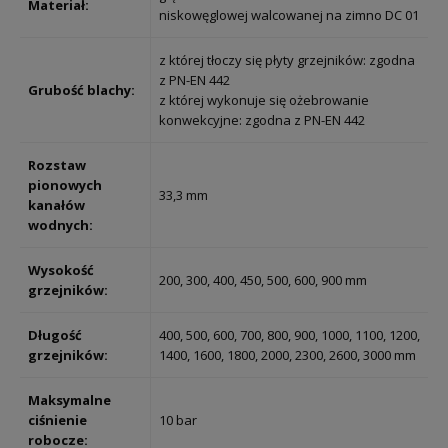
Materiał:
niskowęglowej walcowanej na zimno DC 01
z której tłoczy się płyty grzejników: zgodna
z PN-EN 442
Grubość blachy:
z której wykonuje się ożebrowanie
konwekcyjne: zgodna z PN-EN 442
Rozstaw
pionowych
33,3 mm
kanałów
wodnych:
Wysokość
200, 300, 400, 450, 500, 600, 900 mm
grzejników:
Długość
400, 500, 600, 700, 800, 900, 1000, 1100, 1200,
grzejników:
1400, 1600, 1800, 2000, 2300, 2600, 3000 mm
Maksymalne
ciśnienie
10 bar
robocze: