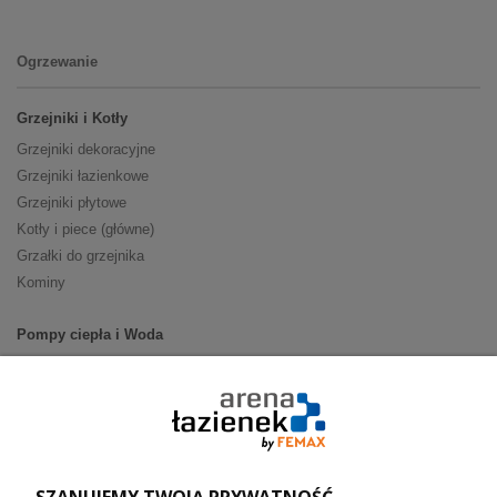
Ogrzewanie
Grzejniki i Kotły
Grzejniki dekoracyjne
Grzejniki łazienkowe
Grzejniki płytowe
Kotły i piece (główne)
Grzałki do grzejnika
Kominy
Pompy ciepła i Woda
Pompy ciepła (producenci)
Ogrzewanie podłogowe (główne)
Podgrzewacze wody
Wymienniki i zasobniki
Naczynia wzbiorcze / Reduktory