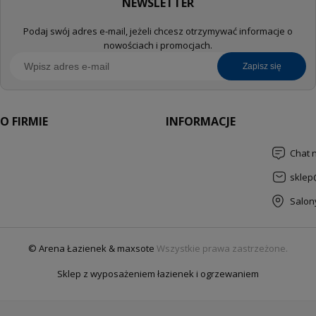
NEWSLETTER
Podaj swój adres e-mail, jeżeli chcesz otrzymywać informacje o
nowościach i promocjach.
zapisz się
O FIRMIE
INFORMACJE
Chat 
sklep
Salon
© Arena Łazienek & maxsote
Wszystkie prawa zastrzeżone.
Sklep z wyposażeniem łazienek i ogrzewaniem