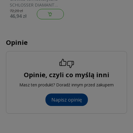
SCHLOSSER DIAMANT
M30x1,5 biała 600100001
72,20 zł
46,94 zł
Opinie
Opinie, czyli co myślą inni
Masz ten produkt? Doradź innym przed zakupem
Napisz opinię