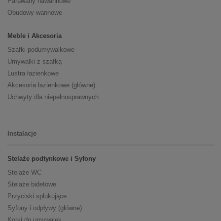
Parawany nawannowe
Obudowy wannowe
Meble i Akcesoria
Szafki podumywalkowe
Umywalki z szafką
Lustra łazienkowe
Akcesoria łazienkowe (główne)
Uchwyty dla niepełnosprawnych
Instalacje
Stelaże podtynkowe i Syfony
Stelaże WC
Stelaże bidetowe
Przyciski spłukujące
Syfony i odpływy (główne)
Korki do umywalek