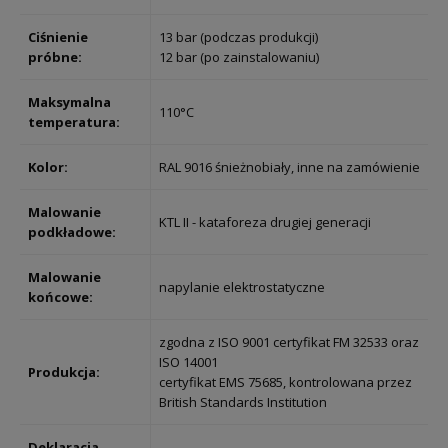
Ciśnienie
13 bar (podczas produkcji)
próbne:
12 bar (po zainstalowaniu)
Maksymalna
110°C
temperatura:
Kolor:
RAL 9016 śnieżnobiały, inne na zamówienie
Malowanie
KTL II - kataforeza drugiej generacji
podkładowe:
Malowanie
napylanie elektrostatyczne
końcowe:
zgodna z ISO 9001 certyfikat FM 32533 oraz
ISO 14001
Produkcja:
certyfikat EMS 75685, kontrolowana przez
British Standards Institution
Deklaracja