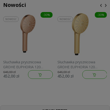
‹
›
Nowości
-30%
-30%
NOWOŚĆ
NOWOŚĆ
Słuchawka prysznicowa
Słuchawka prysznicowa
GROHE EUPHORIA 120
GROHE EUPHORIA 120
brushed warm sunset
brushed cool sunrise
646,00 zł
646,00 zł
452,00 zł
452,00 zł
134883DL00
134883GN00