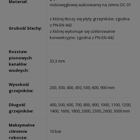
Materiał:
niskowęglowej walcowanej na zimno DC 01
z której tłoczy się płyty grzejników: zgodna
z PN-EN 442
Grubość blachy:
z której wykonuje się ożebrowanie
konwekcyjne: zgodna z PN-EN 442
Rozstaw
pionowych
33,3 mm
kanałów
wodnych:
Wysokość
200, 300, 400, 450, 500, 600, 900 mm
grzejników:
Długość
400, 500, 600, 700, 800, 900, 1000, 1100, 1200,
grzejników:
1400, 1600, 1800, 2000, 2300, 2600, 3000 mm
Maksymalne
ciśnienie
10 bar
robocze: