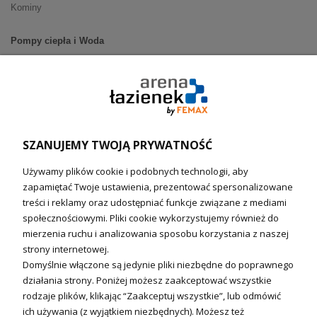
Kominy
Pompy ciepła i Woda
Pompy ciepła (producenci)
Ogrzewanie podłogowe (główne)
Podgrzewacze wody
Wymienniki i zasobniki
Naczynia wzbiorcze / Reduktory
SZANUJEMY TWOJĄ PRYWATNOŚĆ
Technika solarna i Sterowanie
Używamy plików cookie i podobnych technologii, aby
Technika solarna
zapamiętać Twoje ustawienia, prezentować spersonalizowane
Fotowoltanika
treści i reklamy oraz udostępniać funkcje związane z mediami
Sterowniki i regulatory
społecznościowymi. Pliki cookie wykorzystujemy również do
mierzenia ruchu i analizowania sposobu korzystania z naszej
Nagrzewnice i kurtyny
strony internetowej.
Domyślnie włączone są jedynie pliki niezbędne do poprawnego
Kuchnia i Wentylacja
działania strony. Poniżej możesz zaakceptować wszystkie
rodzaje plików, klikając “Zaakceptuj wszystkie”, lub odmówić
Kuchnia
ich używania (z wyjątkiem niezbędnych). Możesz też