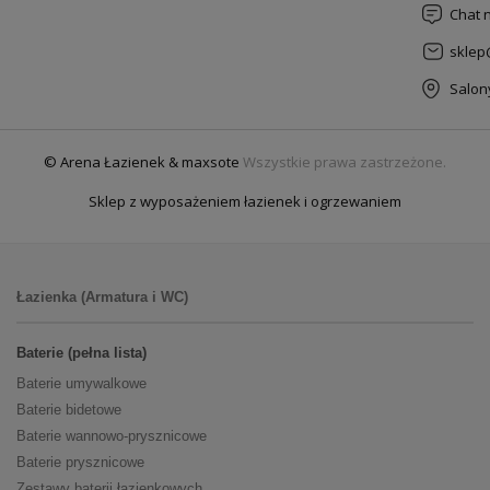
Chat 
sklep
Salon
© Arena Łazienek & maxsote
Wszystkie prawa zastrzeżone.
Sklep z wyposażeniem łazienek i ogrzewaniem
Łazienka (Armatura i WC)
Baterie (pełna lista)
Baterie umywalkowe
Baterie bidetowe
Baterie wannowo-prysznicowe
Baterie prysznicowe
Zestawy baterii łazienkowych