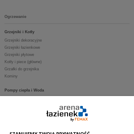
Ogrzewanie
Grzejniki i Kotły
Grzejniki dekoracyjne
Grzejniki łazienkowe
Grzejniki płytowe
Kotły i piece (główne)
Grzałki do grzejnika
Kominy
Pompy ciepła i Woda
Pompy ciepła (producenci)
Ogrzewanie podłogowe (główne)
Podgrzewacze wody
Wymienniki i zasobniki
Naczynia wzbiorcze / Reduktory