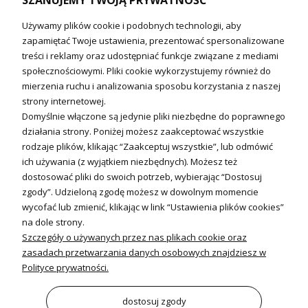
SZANUJEMY TWOJĄ PRYWATNOŚĆ
Technika solarna i Sterowanie
Używamy plików cookie i podobnych technologii, aby
Technika solarna
zapamiętać Twoje ustawienia, prezentować spersonalizowane
Fotowoltanika
treści i reklamy oraz udostępniać funkcje związane z mediami
Sterowniki i regulatory
społecznościowymi. Pliki cookie wykorzystujemy również do
mierzenia ruchu i analizowania sposobu korzystania z naszej
Nagrzewnice i kurtyny
strony internetowej.
Domyślnie włączone są jedynie pliki niezbędne do poprawnego
Kuchnia i Wentylacja
działania strony. Poniżej możesz zaakceptować wszystkie
rodzaje plików, klikając “Zaakceptuj wszystkie”, lub odmówić
Kuchnia
ich używania (z wyjątkiem niezbędnych). Możesz też
dostosować pliki do swoich potrzeb, wybierając “Dostosuj
Zlewozmywaki
zgody”. Udzieloną zgodę możesz w dowolnym momencie
Baterie kuchenne
wycofać lub zmienić, klikając w link “Ustawienia plików cookies”
Młynki do odpadów
na dole strony.
Szczegóły o używanych przez nas plikach cookie oraz
Wentylacja i Informacje
zasadach przetwarzania danych osobowych znajdziesz w
Klimatyzacja
Polityce prywatności.
Rekuperacja
Wentylatory
dostosuj zgody