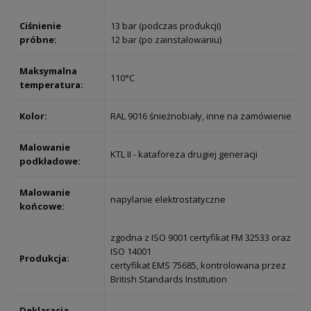
Ciśnienie
13 bar (podczas produkcji)
próbne:
12 bar (po zainstalowaniu)
Maksymalna
110°C
temperatura:
Kolor:
RAL 9016 śnieżnobiały, inne na zamówienie
Malowanie
KTL II - kataforeza drugiej generacji
podkładowe:
Malowanie
napylanie elektrostatyczne
końcowe:
zgodna z ISO 9001 certyfikat FM 32533 oraz
ISO 14001
Produkcja:
certyfikat EMS 75685, kontrolowana przez
British Standards Institution
Deklaracja