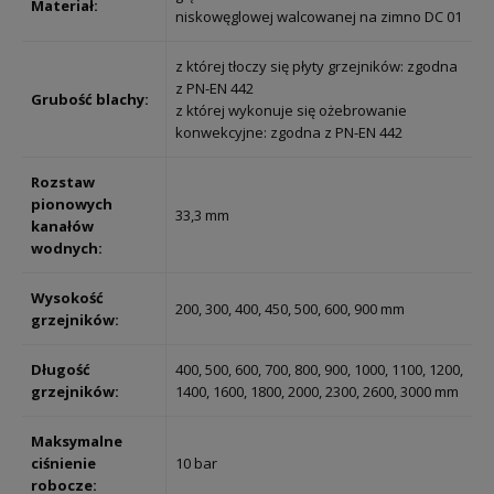
Materiał:
niskowęglowej walcowanej na zimno DC 01
z której tłoczy się płyty grzejników: zgodna
z PN-EN 442
Grubość blachy:
z której wykonuje się ożebrowanie
konwekcyjne: zgodna z PN-EN 442
Rozstaw
pionowych
33,3 mm
kanałów
wodnych:
Wysokość
200, 300, 400, 450, 500, 600, 900 mm
grzejników:
Długość
400, 500, 600, 700, 800, 900, 1000, 1100, 1200,
grzejników:
1400, 1600, 1800, 2000, 2300, 2600, 3000 mm
Maksymalne
ciśnienie
10 bar
robocze: