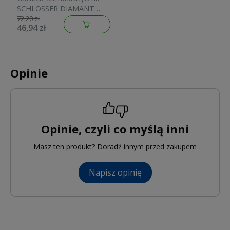
SCHLOSSER DIAMANT
M30x1,5 biała 600100001
72,20 zł
46,94 zł
Opinie
Opinie, czyli co myślą inni
Masz ten produkt? Doradź innym przed zakupem
Napisz opinię