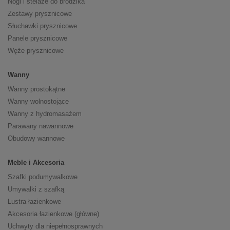
Nogi i stelaże do brodzika
Zestawy prysznicowe
Słuchawki prysznicowe
Panele prysznicowe
Węże prysznicowe
Wanny
Wanny prostokątne
Wanny wolnostojące
Wanny z hydromasażem
Parawany nawannowe
Obudowy wannowe
Meble i Akcesoria
Szafki podumywalkowe
Umywalki z szafką
Lustra łazienkowe
Akcesoria łazienkowe (główne)
Uchwyty dla niepełnosprawnych