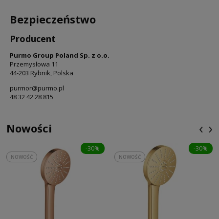
Bezpieczeństwo
Producent
Purmo Group Poland Sp. z o.o.
Przemysłowa 11
44-203 Rybnik, Polska
purmor@purmo.pl
48 32 42 28 815
‹
›
Nowości
-30%
-30%
NOWOŚĆ
NOWOŚĆ