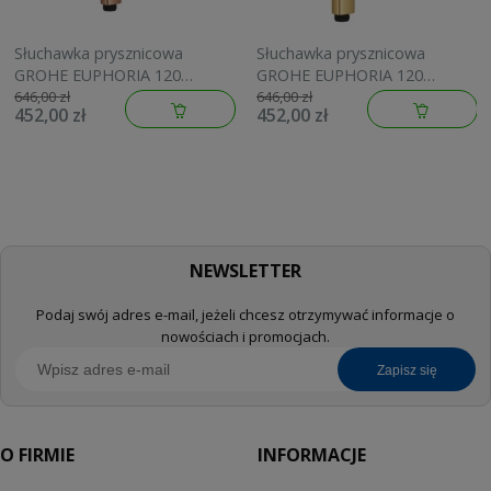
Słuchawka prysznicowa
Słuchawka prysznicowa
GROHE EUPHORIA 120
GROHE EUPHORIA 120
brushed warm sunset
brushed cool sunrise
646,00 zł
646,00 zł
452,00 zł
452,00 zł
134883DL00
134883GN00
NEWSLETTER
Podaj swój adres e-mail, jeżeli chcesz otrzymywać informacje o
nowościach i promocjach.
zapisz się
O FIRMIE
INFORMACJE