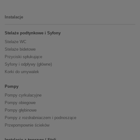
Instalacje
Stelaże podtynkowe i Syfony
Stelaże WC
Stelaże bidetowe
Przyciski spłukujące
Syfony i odpływy (główne)
Korki do umywalek
Pompy
Pompy cyrkulacyjne
Pompy obiegowe
Pompy głębinowe
Pompy z rozdrabniaczem i podnoszące
Przepompownie ścieków
Instalacje z tworzyw / Stali