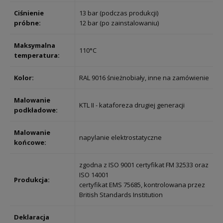
Ciśnienie
13 bar (podczas produkcji)
próbne:
12 bar (po zainstalowaniu)
Maksymalna
110°C
temperatura:
Kolor:
RAL 9016 śnieżnobiały, inne na zamówienie
Malowanie
KTL II - kataforeza drugiej generacji
podkładowe:
Malowanie
napylanie elektrostatyczne
końcowe:
zgodna z ISO 9001 certyfikat FM 32533 oraz
ISO 14001
Produkcja:
certyfikat EMS 75685, kontrolowana przez
British Standards Institution
Deklaracja