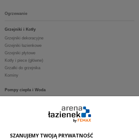
Ogrzewanie
Grzejniki i Kotły
Grzejniki dekoracyjne
Grzejniki łazienkowe
Grzejniki płytowe
Kotły i piece (główne)
Grzałki do grzejnika
Kominy
Pompy ciepła i Woda
Pompy ciepła (producenci)
Ogrzewanie podłogowe (główne)
Podgrzewacze wody
Wymienniki i zasobniki
Naczynia wzbiorcze / Reduktory
SZANUJEMY TWOJĄ PRYWATNOŚĆ