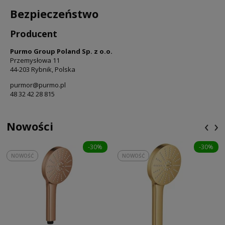
Bezpieczeństwo
Producent
Purmo Group Poland Sp. z o.o.
Przemysłowa 11
44-203 Rybnik, Polska
purmor@purmo.pl
48 32 42 28 815
‹
›
Nowości
-30%
-30%
NOWOŚĆ
NOWOŚĆ