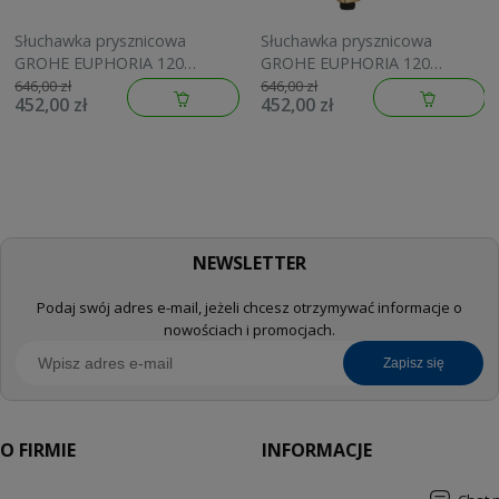
Słuchawka prysznicowa
Słuchawka prysznicowa
GROHE EUPHORIA 120
GROHE EUPHORIA 120
brushed warm sunset
brushed cool sunrise
646,00 zł
646,00 zł
452,00 zł
452,00 zł
134883DL00
134883GN00
NEWSLETTER
Podaj swój adres e-mail, jeżeli chcesz otrzymywać informacje o
nowościach i promocjach.
zapisz się
O FIRMIE
INFORMACJE