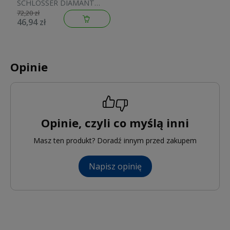
SCHLOSSER DIAMANT
M30x1,5 biała 600100001
72,20 zł
46,94 zł
Opinie
Opinie, czyli co myślą inni
Masz ten produkt? Doradź innym przed zakupem
Napisz opinię