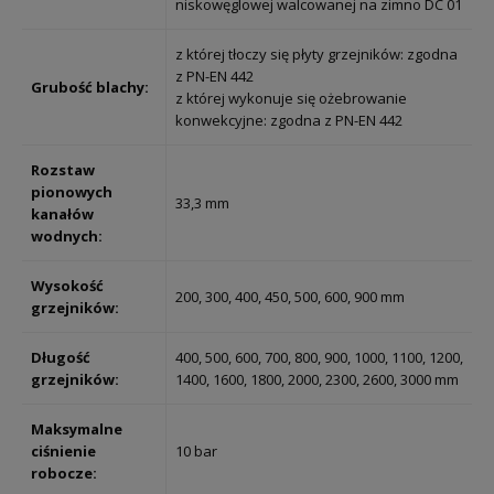
niskowęglowej walcowanej na zimno DC 01
z której tłoczy się płyty grzejników: zgodna
z PN-EN 442
Grubość blachy:
z której wykonuje się ożebrowanie
konwekcyjne: zgodna z PN-EN 442
Rozstaw
pionowych
33,3 mm
kanałów
wodnych:
Wysokość
200, 300, 400, 450, 500, 600, 900 mm
grzejników:
Długość
400, 500, 600, 700, 800, 900, 1000, 1100, 1200,
grzejników:
1400, 1600, 1800, 2000, 2300, 2600, 3000 mm
Maksymalne
ciśnienie
10 bar
robocze: