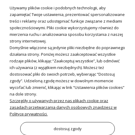
Technika solarna i Sterowanie
Używamy plików cookie i podobnych technologii, aby
Technika solarna
zapamiętać Twoje ustawienia, prezentować spersonalizowane
Fotowoltanika
treści i reklamy oraz udostępniać funkcje związane z mediami
Sterowniki i regulatory
społecznościowymi. Pliki cookie wykorzystujemy również do
mierzenia ruchu i analizowania sposobu korzystania z naszej
Nagrzewnice i kurtyny
strony internetowej.
Domyślnie włączone są jedynie pliki niezbędne do poprawnego
Kuchnia i Wentylacja
działania strony. Poniżej możesz zaakceptować wszystkie
rodzaje plików, klikając “Zaakceptuj wszystkie”, lub odmówić
Kuchnia
ich używania (z wyjątkiem niezbędnych). Możesz też
dostosować pliki do swoich potrzeb, wybierając “Dostosuj
Zlewozmywaki
zgody”. Udzieloną zgodę możesz w dowolnym momencie
Baterie kuchenne
wycofać lub zmienić, klikając w link “Ustawienia plików cookies”
Młynki do odpadów
na dole strony.
Szczegóły o używanych przez nas plikach cookie oraz
Wentylacja i Informacje
zasadach przetwarzania danych osobowych znajdziesz w
Klimatyzacja
Polityce prywatności.
Rekuperacja
Wentylatory
dostosuj zgody