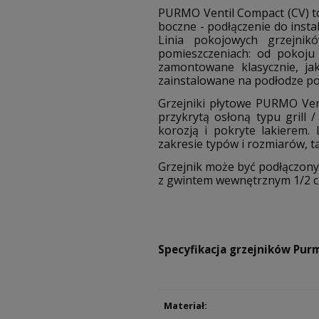
PURMO Ventil Compact (CV) to
boczne - podłączenie do insta
Linia pokojowych grzejni
pomieszczeniach: od pokoju
zamontowane klasycznie, ja
zainstalowane na podłodze po
Grzejniki płytowe PURMO Ven
przykrytą osłoną typu grill 
korozją i pokryte lakierem
zakresie typów i rozmiarów, 
Grzejnik może być podłączony 
z gwintem wewnętrznym 1/2 ca
Specyfikacja grzejników Pur
Materiał: