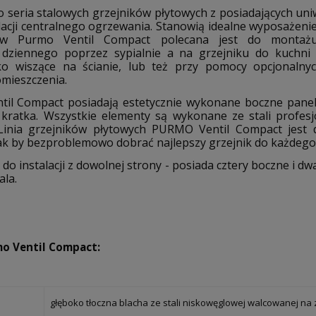
 seria stalowych grzejników płytowych z posiadających uniw
lacji centralnego ogrzewania. Stanowią idealne wyposażenie
ków Purmo Ventil Compact polecana jest do monta
 dziennego poprzez sypialnie a na grzejniku do kuchni 
ko wiszące na ścianie, lub też przy pomocy opcjonaln
mieszczenia.
til Compact posiadają estetycznie wykonane boczne pane
/ kratka. Wszystkie elementy są wykonane ze stali profes
. Linia grzejników płytowych PURMO Ventil Compact jest
tak by bezproblemowo dobrać najlepszy grzejnik do każdego
do instalacji z dowolnej strony - posiada cztery boczne i d
la.
mo Ventil Compact:
głęboko tłoczna blacha ze stali niskowęglowej walcowanej na