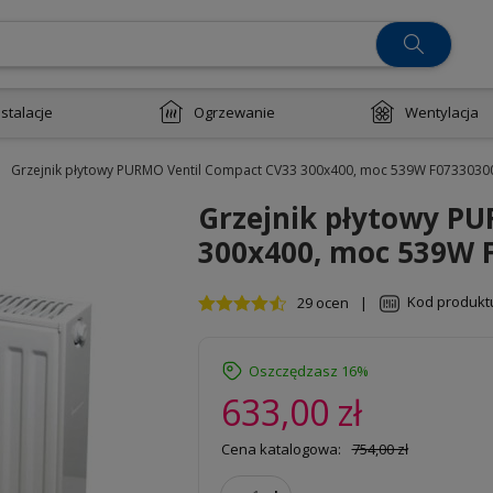
nstalacje
Ogrzewanie
Wentylacja
Grzejnik płytowy PURMO Ventil Compact CV33 300x400, moc 539W F0733030
Grzejnik płytowy P
300x400, moc 539W 
Kod produkt
29 ocen
|
Oszczędzasz 16%
633,00 zł
Cena katalogowa:
754,00 zł