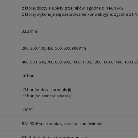
z której tłoczy się płyty grzejników: zgodna z PN-EN 442
z której wykonuje się ożebrowanie konwekcyjne: zgodna z PN
33,3 mm
200, 300, 400, 450, 500, 600, 900 mm
400, 500, 600, 700, 800, 900, 1000, 1100, 1200, 1400, 1600, 1800,
10 bar
13 bar (podczas produkcji)
12 bar (po zainstalowaniu)
110°C
RAL 9016 śnieżnobiały, inne na zamówienie
KTL II - kataforeza drugiej generacji