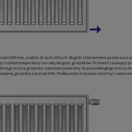
nad 2000 mm, a także do tych, których długość czterokrotnie przekracza 
 rozkład temperatury na całej długości grzejników. Przewód zasilający p
órnego króćca grzejnika, natomiast powrotny do przeciwległego króćca d
ieplnej grzejnika o ponad 30%. Podłączenie krzyżowe może być zastoso