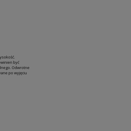
wysokość.
owinien być
olnego. Odwrotne
wane po wyjęciu