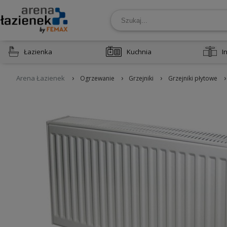
Łazienka
Kuchnia
I
›
›
›
›
Arena Łazienek
Ogrzewanie
Grzejniki
Grzejniki płytowe