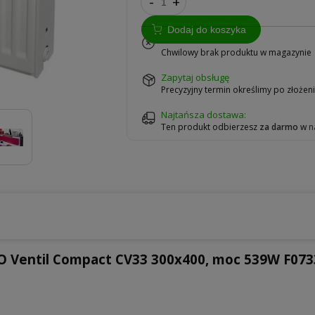
-
+
Dodaj do koszyka
na zamówienie
Chwilowy brak produktu w magazynie
zapytaj obsługę
Precyzyjny termin określimy po złoże
Najtańsza dostawa:
Ten produkt odbierzesz
za darmo
w
n
O Ventil Compact CV33 300x400, moc 539W F07