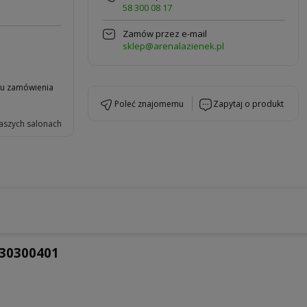
58 300 08 17
Zamów przez e-mail
sklep@arenalazienek.pl
niu zamówienia
poleć znajomemu
zapytaj o produkt
aszych salonach
330300401