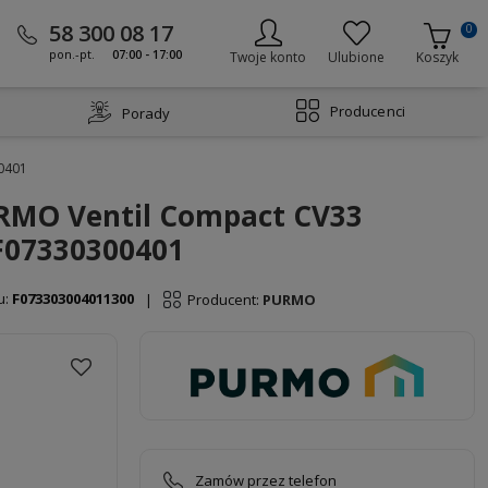
58 300 08 17
0
pon.-pt.
07:00 - 17:00
Twoje konto
Ulubione
Koszyk
Producenci
Porady
0401
URMO Ventil Compact CV33
F07330300401
u:
F073303004011300
Producent:
PURMO
|
Zamów przez telefon