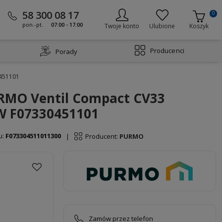
58 300 08 17
0
pon.-pt.
07:00 - 17:00
Twoje konto
Ulubione
Koszyk
Producenci
Porady
0451101
URMO Ventil Compact CV33
W F07330451101
u:
F073304511011300
Producent:
PURMO
|
Zamów przez telefon