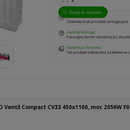
-
+
Dodaj do koszyka
na zamówienie
Chwilowy brak produktu w magazynie
zapytaj obsługę
Precyzyjny termin określimy po złoże
Najtańsza dostawa:
Ten produkt odbierzesz
za darmo
w
n
O Ventil Compact CV33 450x1100, moc 2056W F