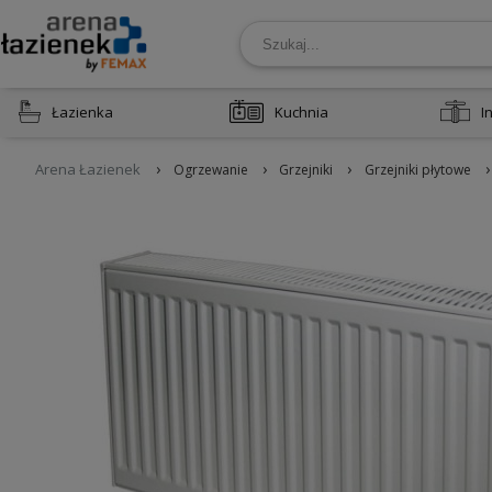
Łazienka
Kuchnia
I
›
›
›
›
Arena Łazienek
Ogrzewanie
Grzejniki
Grzejniki płytowe