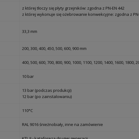
z której tłoczy się płyty grzejników: zgodna z PN-EN 442
z której wykonuje się ożebrowanie konwekcyjne: zgodna z PN
33,3 mm
200, 300, 400, 450, 500, 600, 900 mm
400, 500, 600, 700, 800, 900, 1000, 1100, 1200, 1400, 1600, 1800,
10 bar
13 bar (podczas produkcji)
12 bar (po zainstalowaniu)
110°C
RAL 9016 śnieżnobiały, inne na zamówienie
KTL II - kataforeza drugiej generacji