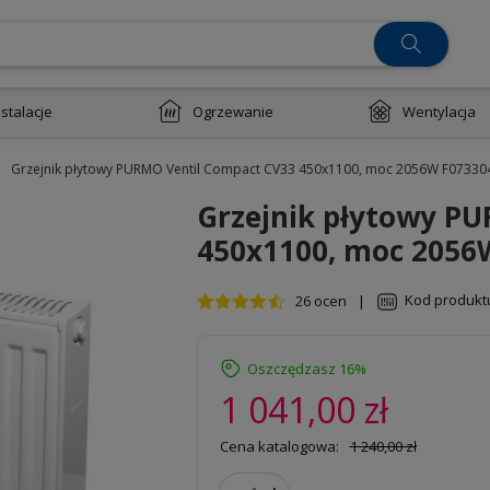
nstalacje
Ogrzewanie
Wentylacja
Grzejnik płytowy PURMO Ventil Compact CV33 450x1100, moc 2056W F0733
Grzejnik płytowy P
450x1100, moc 2056
Kod produkt
26 ocen
|
Oszczędzasz 16%
1 041,00 zł
Cena katalogowa:
1 240,00 zł