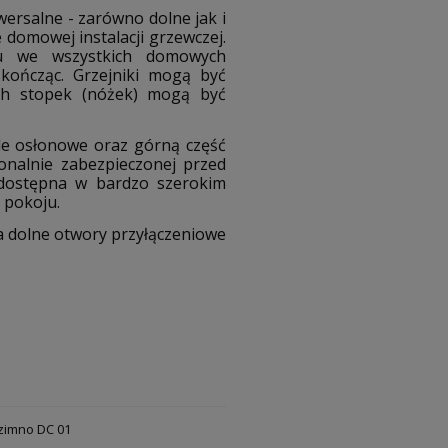
ersalne - zarówno dolne jak i
 domowej instalacji grzewczej.
żu we wszystkich domowych
kończąc. Grzejniki mogą być
ych stopek (nóżek) mogą być
le osłonowe oraz górną część
jonalnie zabezpieczonej przed
 dostępna w bardzo szerokim
 pokoju.
wa dolne otwory przyłączeniowe
 zimno DC 01