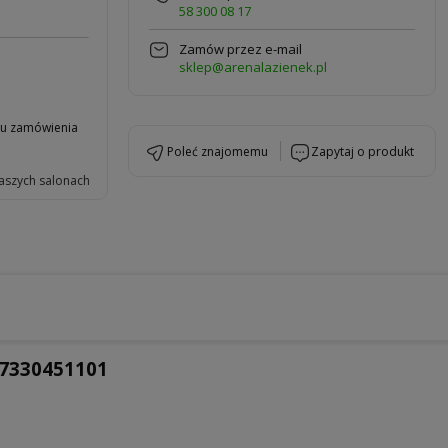
58 300 08 17
Zamów przez e-mail
sklep@arenalazienek.pl
niu zamówienia
poleć znajomemu
zapytaj o produkt
aszych salonach
07330451101