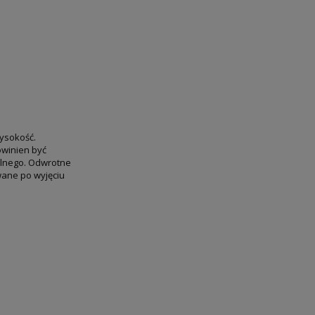
wysokość.
owinien być
olnego. Odwrotne
wane po wyjęciu