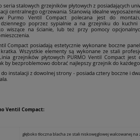
 seria stalowych grzejników płytowych z posiadających uniw
lacji centralnego ogrzewania. Stanowią idealne wyposażenie
ków Purmo Ventil Compact polecana jest do monta
 dziennego poprzez sypialnie a na grzejniku do kuchni 
ko wiszące na ścianie, lub też przy pomocy opcjonaln
mieszczenia.
til Compact posiadają estetycznie wykonane boczne pane
/ kratka. Wszystkie elementy są wykonane ze stali profes
. Linia grzejników płytowych PURMO Ventil Compact jest
tak by bezproblemowo dobrać najlepszy grzejnik do każdego
do instalacji z dowolnej strony - posiada cztery boczne i d
la.
mo Ventil Compact:
głęboko tłoczna blacha ze stali niskowęglowej walcowanej na