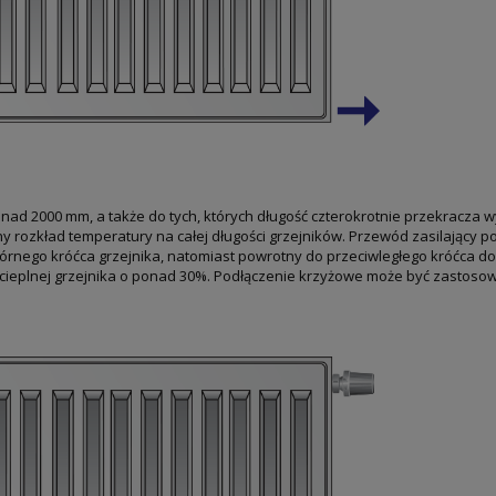
nad 2000 mm, a także do tych, których długość czterokrotnie przekracza 
 rozkład temperatury na całej długości grzejników. Przewód zasilający p
órnego króćca grzejnika, natomiast powrotny do przeciwległego króćca d
ieplnej grzejnika o ponad 30%. Podłączenie krzyżowe może być zastoso