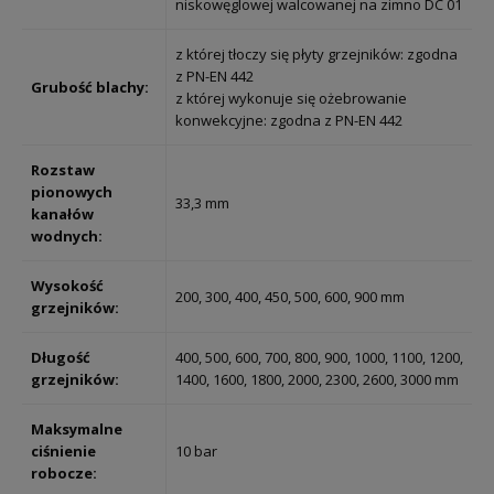
niskowęglowej walcowanej na zimno DC 01
z której tłoczy się płyty grzejników: zgodna
z PN-EN 442
Grubość blachy:
z której wykonuje się ożebrowanie
konwekcyjne: zgodna z PN-EN 442
Rozstaw
pionowych
33,3 mm
kanałów
wodnych:
Wysokość
200, 300, 400, 450, 500, 600, 900 mm
grzejników:
Długość
400, 500, 600, 700, 800, 900, 1000, 1100, 1200,
grzejników:
1400, 1600, 1800, 2000, 2300, 2600, 3000 mm
Maksymalne
ciśnienie
10 bar
robocze: