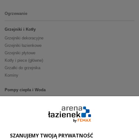
Ogrzewanie
Grzejniki i Kotły
Grzejniki dekoracyjne
Grzejniki łazienkowe
Grzejniki płytowe
Kotły i piece (główne)
Grzałki do grzejnika
Kominy
Pompy ciepła i Woda
Pompy ciepła (producenci)
Ogrzewanie podłogowe (główne)
Podgrzewacze wody
Wymienniki i zasobniki
Naczynia wzbiorcze / Reduktory
SZANUJEMY TWOJĄ PRYWATNOŚĆ