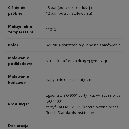
Ciśnienie
13 bar (podczas produkcji)
próbne:
12 bar (po zainstalowaniu)
Maksymalna
110°C
temperatura:
Kolor:
RAL 9016 śnieżnobiały, inne na zamówienie
Malowanie
KTL II - kataforeza drugiej generacji
podkładowe:
Malowanie
napylanie elektrostatyczne
końcowe:
zgodna z ISO 9001 certyfikat FM 32533 oraz
ISO 14001
Produkcja:
certyfikat EMS 75685, kontrolowana przez
British Standards Institution
Deklaracja