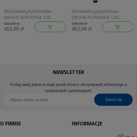
Słuchawka prysznicowa
Słuchawka prysznicowa
GROHE EUPHORIA 120
GROHE EUPHORIA 120
brushed warm sunset
brushed cool sunrise
646,00 zł
646,00 zł
452,00 zł
452,00 zł
134883DL00
134883GN00
NEWSLETTER
Podaj swój adres e-mail, jeżeli chcesz otrzymywać informacje o
nowościach i promocjach.
zapisz się
O FIRMIE
INFORMACJE