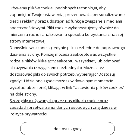
Technika solarna i Sterowanie
Używamy plików cookie i podobnych technologii, aby
Technika solarna
zapamiętać Twoje ustawienia, prezentować spersonalizowane
Fotowoltanika
treści i reklamy oraz udostępniać funkcje związane z mediami
Sterowniki i regulatory
społecznościowymi. Pliki cookie wykorzystujemy również do
mierzenia ruchu i analizowania sposobu korzystania z naszej
Nagrzewnice i kurtyny
strony internetowej.
Domyślnie włączone są jedynie pliki niezbędne do poprawnego
Kuchnia i Wentylacja
działania strony. Poniżej możesz zaakceptować wszystkie
rodzaje plików, klikając “Zaakceptuj wszystkie”, lub odmówić
Kuchnia
ich używania (z wyjątkiem niezbędnych). Możesz też
dostosować pliki do swoich potrzeb, wybierając “Dostosuj
Zlewozmywaki
zgody”. Udzieloną zgodę możesz w dowolnym momencie
Baterie kuchenne
wycofać lub zmienić, klikając w link “Ustawienia plików cookies”
Młynki do odpadów
na dole strony.
Szczegóły o używanych przez nas plikach cookie oraz
Wentylacja i Informacje
zasadach przetwarzania danych osobowych znajdziesz w
Klimatyzacja
Polityce prywatności.
Rekuperacja
Wentylatory
dostosuj zgody