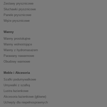
Zestawy prysznicowe
Słuchawki prysznicowe
Panele prysznicowe
Węże prysznicowe
Wanny
Wanny prostokątne
Wanny wolnostojące
Wanny z hydromasażem
Parawany nawannowe
Obudowy wannowe
Meble i Akcesoria
Szafki podumywalkowe
Umywalki z szafką
Lustra łazienkowe
Akcesoria łazienkowe (główne)
Uchwyty dla niepełnosprawnych