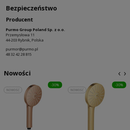
Bezpieczeństwo
Producent
Purmo Group Poland Sp. z o.o.
Przemysłowa 11
44-203 Rybnik, Polska
purmor@purmo.pl
48 32 42 28 815
‹
›
Nowości
-30%
-30%
NOWOŚĆ
NOWOŚĆ