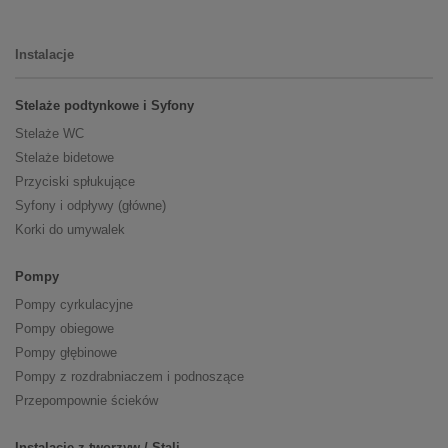
Instalacje
Stelaże podtynkowe i Syfony
Stelaże WC
Stelaże bidetowe
Przyciski spłukujące
Syfony i odpływy (główne)
Korki do umywalek
Pompy
Pompy cyrkulacyjne
Pompy obiegowe
Pompy głębinowe
Pompy z rozdrabniaczem i podnoszące
Przepompownie ścieków
Instalacje z tworzyw / Stali