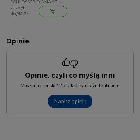
SCHLOSSER DIAMANT
M30x1,5 biała 600100001
72,20 zł
46,94 zł
Opinie
Opinie, czyli co myślą inni
Masz ten produkt? Doradź innym przed zakupem
Napisz opinię