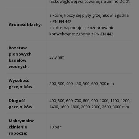
niskowęglowej walcowanej na zimno DC 01
z której tłoczy się płyty grzejników: zgodna
z PN-EN 442
Grubość blachy:
z której wykonuje się ożebrowanie
konwekcyjne: zgodna z PN-EN 442
Rozstaw
pionowych
33,3 mm
kanałów
wodnych:
Wysokość
200, 300, 400, 450, 500, 600, 900 mm
grzejników:
Długość
400, 500, 600, 700, 800, 900, 1000, 1100, 1200,
grzejników:
1400, 1600, 1800, 2000, 2300, 2600, 3000 mm
Maksymalne
ciśnienie
10 bar
robocze: