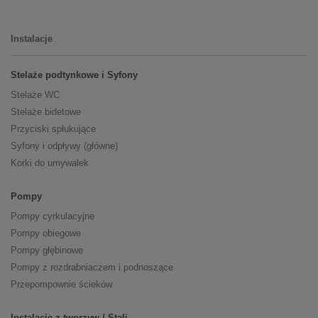
Instalacje
Stelaże podtynkowe i Syfony
Stelaże WC
Stelaże bidetowe
Przyciski spłukujące
Syfony i odpływy (główne)
Korki do umywalek
Pompy
Pompy cyrkulacyjne
Pompy obiegowe
Pompy głębinowe
Pompy z rozdrabniaczem i podnoszące
Przepompownie ścieków
Instalacje z tworzyw / Stali