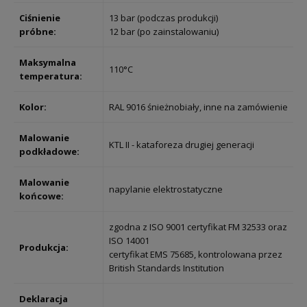
Ciśnienie
13 bar (podczas produkcji)
próbne:
12 bar (po zainstalowaniu)
Maksymalna
110°C
temperatura:
Kolor:
RAL 9016 śnieżnobiały, inne na zamówienie
Malowanie
KTL II - kataforeza drugiej generacji
podkładowe:
Malowanie
napylanie elektrostatyczne
końcowe:
zgodna z ISO 9001 certyfikat FM 32533 oraz
ISO 14001
Produkcja:
certyfikat EMS 75685, kontrolowana przez
British Standards Institution
Deklaracja