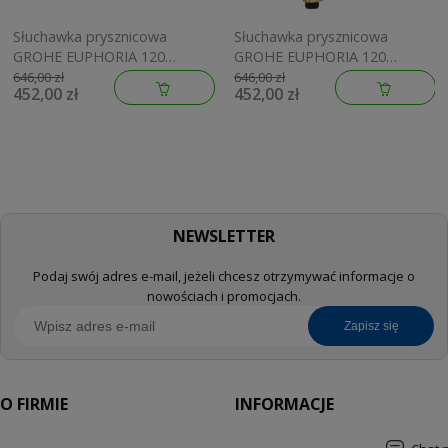
Słuchawka prysznicowa
Słuchawka prysznicowa
GROHE EUPHORIA 120
GROHE EUPHORIA 120
brushed warm sunset
brushed cool sunrise
646,00 zł
646,00 zł
452,00 zł
452,00 zł
134883DL00
134883GN00
NEWSLETTER
Podaj swój adres e-mail, jeżeli chcesz otrzymywać informacje o
nowościach i promocjach.
zapisz się
O FIRMIE
INFORMACJE