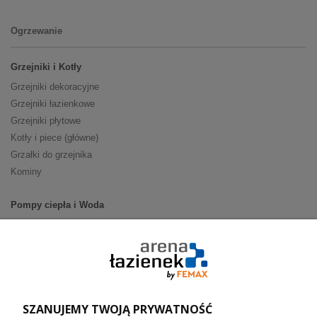
Ogrzewanie
Grzejniki i Kotły
Grzejniki dekoracyjne
Grzejniki łazienkowe
Grzejniki płytowe
Kotły i piece (główne)
Grzałki do grzejnika
Kominy
Pompy ciepła i Woda
Pompy ciepła (producenci)
Ogrzewanie podłogowe (główne)
Podgrzewacze wody
Wymienniki i zasobniki
Naczynia wzbiorcze / Reduktory
SZANUJEMY TWOJĄ PRYWATNOŚĆ