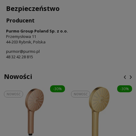
Bezpieczeństwo
Producent
Purmo Group Poland Sp. z o.o.
Przemysłowa 11
44-203 Rybnik, Polska
purmor@purmo.pl
48 32 42 28 815
‹
›
Nowości
-30%
-30%
NOWOŚĆ
NOWOŚĆ