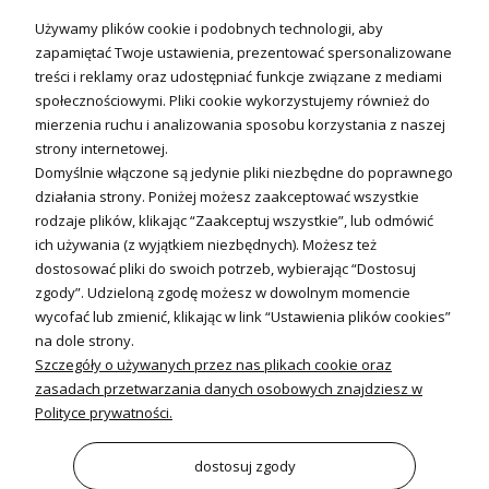
Technika solarna i Sterowanie
Używamy plików cookie i podobnych technologii, aby
Technika solarna
zapamiętać Twoje ustawienia, prezentować spersonalizowane
Fotowoltanika
treści i reklamy oraz udostępniać funkcje związane z mediami
Sterowniki i regulatory
społecznościowymi. Pliki cookie wykorzystujemy również do
mierzenia ruchu i analizowania sposobu korzystania z naszej
Nagrzewnice i kurtyny
strony internetowej.
Domyślnie włączone są jedynie pliki niezbędne do poprawnego
Kuchnia i Wentylacja
działania strony. Poniżej możesz zaakceptować wszystkie
rodzaje plików, klikając “Zaakceptuj wszystkie”, lub odmówić
Kuchnia
ich używania (z wyjątkiem niezbędnych). Możesz też
dostosować pliki do swoich potrzeb, wybierając “Dostosuj
Zlewozmywaki
zgody”. Udzieloną zgodę możesz w dowolnym momencie
Baterie kuchenne
wycofać lub zmienić, klikając w link “Ustawienia plików cookies”
Młynki do odpadów
na dole strony.
Szczegóły o używanych przez nas plikach cookie oraz
Wentylacja i Informacje
zasadach przetwarzania danych osobowych znajdziesz w
Klimatyzacja
Polityce prywatności.
Rekuperacja
Wentylatory
dostosuj zgody