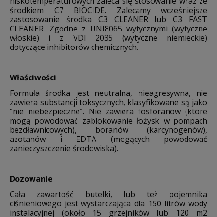
niskotemperaturowych zaleca
się stosowanie wraz ze
środkiem C7 BIOCIDE. Zalecamy wcześniejsze
zastosowanie środka C3 CLEANER lub
C3 FAST
CLEANER. Zgodne z UNI8065 wytycznymi (wytyczne
włoskie) i z VDI 2035 (wytyczne niemieckie)
dotyczące
inhibitorów chemicznych.
Właściwości
Formuła środka jest neutralna, nieagresywna, nie
zawiera substancji toksycznych, klasyfikowane są jako
“nie
niebezpieczne”.
Nie zawiera fosforanów (które
mogą powodować zablokowanie łożysk w pompach
bezdławnicowych), boranów
(karcynogenów),
azotanów i EDTA (mogących powodować
zanieczyszczenie środowiska).
Dozowanie
Cała zawartość butelki, lub też pojemnika
ciśnieniowego jest wystarczająca dla 150 litrów wody
instalacyjnej (około 15 grzejników lub 120 m2