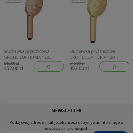
Słuchawka prysznicowa
Słuchawka prysznicowa
GROHE EUPHORIA 120
GROHE EUPHORIA 120
brushed warm sunset
brushed cool sunrise
646,00 zł
646,00 zł
452,00 zł
452,00 zł
134883DL00
134883GN00
NEWSLETTER
Podaj swój adres e-mail, jeżeli chcesz otrzymywać informacje o
nowościach i promocjach.