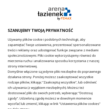
Pompy ciepła (producenci)
Ogrzewanie podłogowe (główne)
Podgrzewacze wody
Wymienniki i zasobniki
Naczynia wzbiorcze / Reduktory
SZANUJEMY TWOJĄ PRYWATNOŚĆ
Technika solarna i Sterowanie
Używamy plików cookie i podobnych technologii, aby
Technika solarna
zapamiętać Twoje ustawienia, prezentować spersonalizowane
Fotowoltanika
treści i reklamy oraz udostępniać funkcje związane z mediami
Sterowniki i regulatory
społecznościowymi. Pliki cookie wykorzystujemy również do
mierzenia ruchu i analizowania sposobu korzystania z naszej
Nagrzewnice i kurtyny
strony internetowej.
Domyślnie włączone są jedynie pliki niezbędne do poprawnego
Kuchnia i Wentylacja
działania strony. Poniżej możesz zaakceptować wszystkie
rodzaje plików, klikając “Zaakceptuj wszystkie”, lub odmówić
Kuchnia
ich używania (z wyjątkiem niezbędnych). Możesz też
dostosować pliki do swoich potrzeb, wybierając “Dostosuj
Zlewozmywaki
zgody”. Udzieloną zgodę możesz w dowolnym momencie
Baterie kuchenne
wycofać lub zmienić, klikając w link “Ustawienia plików cookies”
Młynki do odpadów