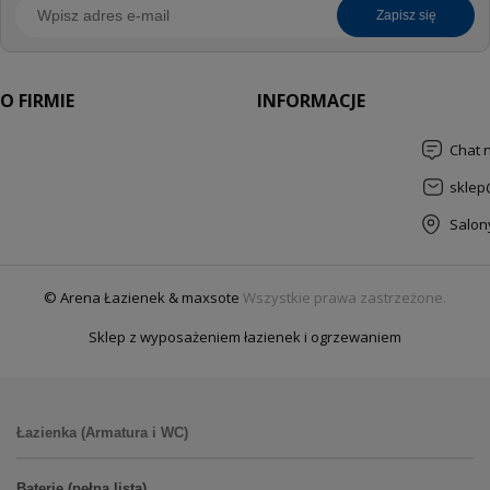
zapisz się
O FIRMIE
INFORMACJE
Chat 
sklep
Salon
© Arena Łazienek & maxsote
Wszystkie prawa zastrzeżone.
Sklep z wyposażeniem łazienek i ogrzewaniem
Łazienka (Armatura i WC)
Baterie (pełna lista)