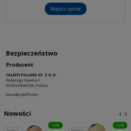
Napisz opinię
Bezpieczeństwo
Producent
CALEFFI POLAND SP. Z O.O.
Walerego Sławka 5
30-633 KRAKÓW, Polska
biuro@caleffi.com
‹
›
Nowości
-30%
-30%
NOWOŚĆ
NOWOŚĆ