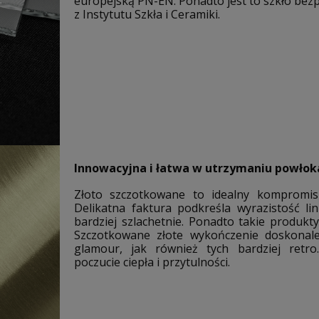
europejską PN-EN. Ponadto jest to szkło bezp
z Instytutu Szkła i Ceramiki.
Innowacyjna i łatwa w utrzymaniu powłok
Złoto szczotkowane to idealny kompromis
Delikatna faktura podkreśla wyrazistość li
bardziej szlachetnie. Ponadto takie produkty
Szczotkowane złote wykończenie doskonal
glamour, jak również tych bardziej retro
poczucie ciepła i przytulności.