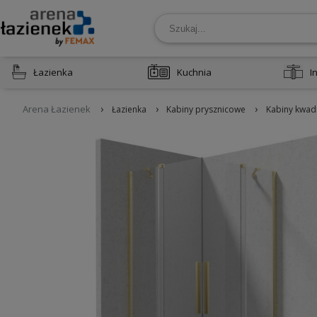
Łazienka
Kuchnia
I
›
›
›
Arena Łazienek
Łazienka
Kabiny prysznicowe
Kabiny kwad