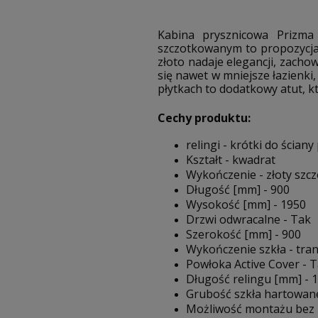
Kabina prysznicowa Prizma
szczotkowanym to propozycja 
złoto nadaje elegancji, zach
się nawet w mniejsze łazienki
płytkach to dodatkowy atut, kt
Cechy produktu:
relingi - krótki do ścian
Kształt - kwadrat
Wykończenie - złoty szc
Długość [mm] - 900
Wysokość [mm] - 1950
Drzwi odwracalne - Tak
Szerokość [mm] - 900
Wykończenie szkła - tra
Powłoka Active Cover - 
Długość relingu [mm] - 
Grubość szkła hartowan
Możliwość montażu bez 