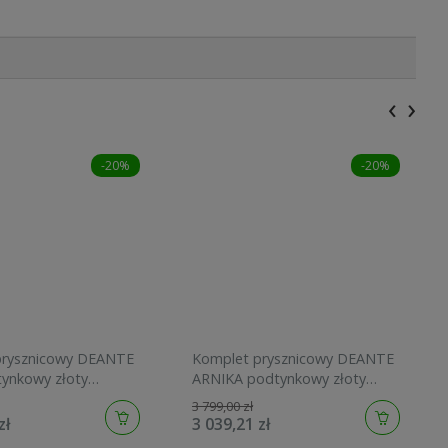
‹
›
-20%
-20%
prysznicowy DEANTE
Komplet prysznicowy DEANTE
tynkowy złoty
ARNIKA podtynkowy złoty
wany BXYYRQSM
szczotkowany BXYZRQAM
3 799,00 zł
zł
3 039,21 zł