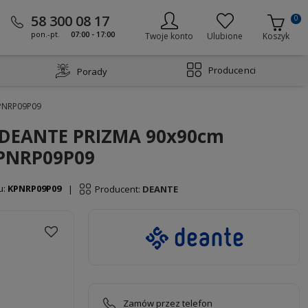
58 300 08 17
0
pon.-pt.
07:00 - 17:00
Twoje konto
Ulubione
Koszyk
Producenci
Porady
KPNRP09P09
 DEANTE PRIZMA 90x90cm
KPNRP09P09
u:
KPNRP09P09
Producent:
DEANTE
|
Zamów przez telefon