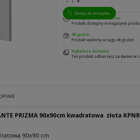
-
+
Dodaj do koszyka
w magazynie producenta
Produkt dostępny w magazynie produ
48 godzin
Produkt wyślemy w ciągu 48 godzin
Najtańsza dostawa:
Ten produkt odbierzesz
za darmo
w
n
OPINIE
EANTE PRIZMA 90x90cm kwadratowa złota KPN
dratowa 90x90 cm