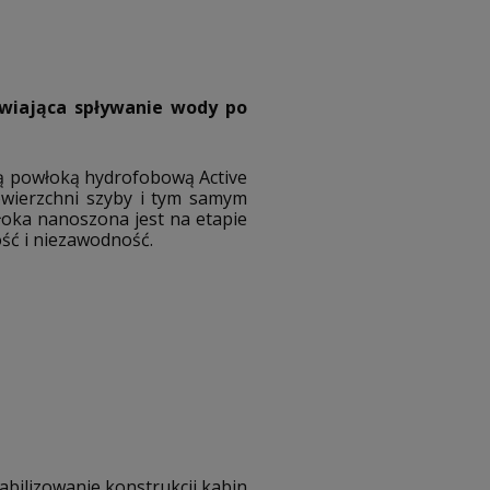
wiająca spływanie wody po
ną powłoką hydrofobową Active
owierzchni szyby i tym samym
łoka nanoszona jest na etapie
ość i niezawodność.
bilizowanie konstrukcji kabin