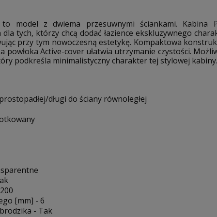
 to model z dwiema przesuwnymi ściankami. Kabina 
dla tych, którzy chcą dodać łazience ekskluzywnego chara
owując przy tym nowoczesną estetykę. Kompaktowa konstruk
, a powłoka Active-cover ułatwia utrzymanie czystości. Moż
óry podkreśla minimalistyczny charakter tej stylowej kabiny
y prostopadłej/długi do ściany równoległej
zotkowany
nsparentne
Tak
1200
ego [mm] - 6
brodzika - Tak