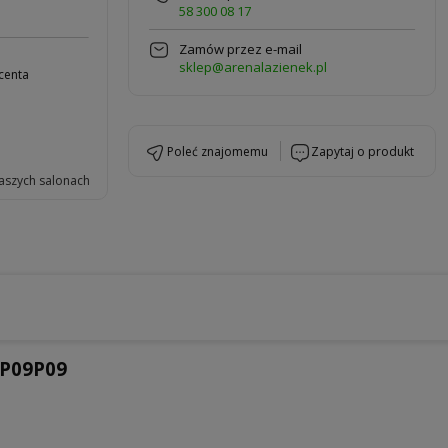
58 300 08 17
Zamów przez e-mail
sklep@arenalazienek.pl
centa
poleć znajomemu
zapytaj o produkt
aszych salonach
RP09P09