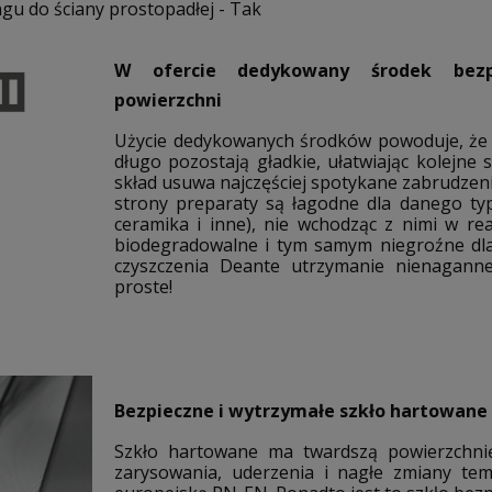
gu do ściany prostopadłej - Tak
W ofercie dedykowany środek bezpi
powierzchni
Użycie dedykowanych środków powoduje, że p
długo pozostają gładkie, ułatwiając kolejne 
skład usuwa najczęściej spotykane zabrudzeni
strony preparaty są łagodne dla danego typ
ceramika i inne), nie wchodząc z nimi w re
biodegradowalne i tym samym niegroźne dla
czyszczenia Deante utrzymanie nienagann
proste!
Bezpieczne i wytrzymałe szkło hartowane
Szkło hartowane ma twardszą powierzchnię
zarysowania, uderzenia i nagłe zmiany te