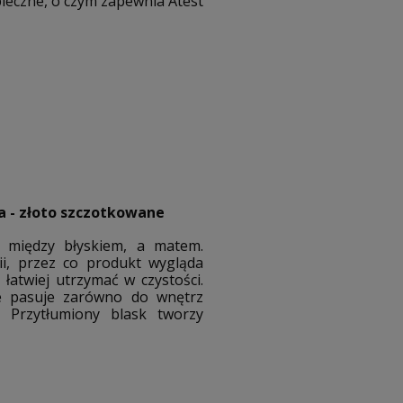
ieczne, o czym zapewnia Atest
a - złoto szczotkowane
 między błyskiem, a matem.
nii, przez co produkt wygląda
 łatwiej utrzymać w czystości.
e pasuje zarówno do wnętrz
. Przytłumiony blask tworzy