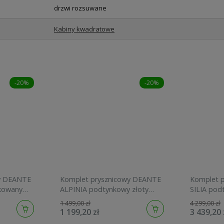
drzwi rozsuwane
Kabiny kwadratowe
-20%
-20%
y DEANTE
Komplet prysznicowy DEANTE
Komplet 
kowany
ALPINIA podtynkowy złoty
SILIA pod
NAC Z9LP
szczotko
1 499,00 zł
4 299,00 zł
1 199,20 zł
3 439,20 