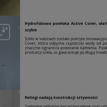
Hydrofobowa powłoka Active Cover, ułat
szybie
Szkło w kabinach zostało pokryte innowacyj
Cover, która odpycha cząsteczki wody od p
znacznie ogranicza powstanie kamienia. Pow
produkcji szkła, co gwarantuje jej długą trwał
Relingi nadają konstrukcji sztywności
Zadaniem relingów jest wzmocnienie oraz usta