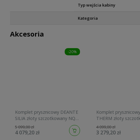
Typ wejścia kabiny
Kategoria
Akcesoria
-20%
Komplet prysznicowy DEANTE
Komplet prysznicow
SILIA złoty szczotkowany NQS
THERM złoty szczot
R4XM
BXYZREBT
5 099,00 zł
4 099,00 zł
4 079,20 zł
3 279,20 zł