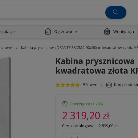
nstalacje
Ogrzewanie
Wentylacja
›
ratowe
Kabina prysznicowa DEANTE PRIZMA 90x90cm kwadratowa złota 
Kabina prysznicowa
kwadratowa złota 
Kod produkt
50 ocen
|
Oszczędzasz 20%
2 319,20 zł
Cena katalogowa:
2 899,00 zł