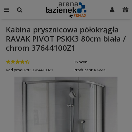
Kabina prysznicowa półokrągła
RAVAK PIVOT PSKK3 80cm biała /
chrom 37644100Z1
36 ocen
Kod produktu:
37644100Z1
Producent:
RAVAK