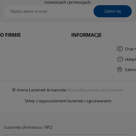
nowościach i promocjach.
zapisz się
O FIRMIE
INFORMACJE
Chat 
sklep
Salon
© Arena Łazienek & maxsote
Wszystkie prawa zastrzeżone.
Sklep z wyposażeniem łazienek i ogrzewaniem
Łazienka (Armatura i WC)