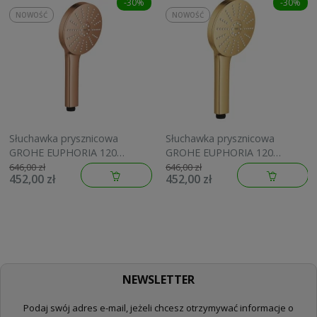
-30%
-30%
NOWOŚĆ
NOWOŚĆ
Słuchawka prysznicowa
Słuchawka prysznicowa
GROHE EUPHORIA 120
GROHE EUPHORIA 120
brushed warm sunset
brushed cool sunrise
646,00 zł
646,00 zł
452,00 zł
452,00 zł
134883DL00
134883GN00
NEWSLETTER
Podaj swój adres e-mail, jeżeli chcesz otrzymywać informacje o