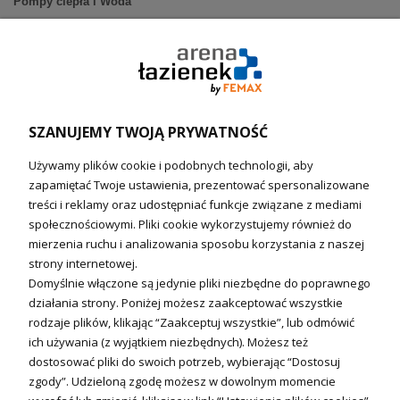
Pompy ciepła i Woda
Pompy ciepła (producenci)
Ogrzewanie podłogowe (główne)
Podgrzewacze wody
Wymienniki i zasobniki
Naczynia wzbiorcze / Reduktory
SZANUJEMY TWOJĄ PRYWATNOŚĆ
Technika solarna i Sterowanie
Używamy plików cookie i podobnych technologii, aby
Technika solarna
zapamiętać Twoje ustawienia, prezentować spersonalizowane
Fotowoltanika
treści i reklamy oraz udostępniać funkcje związane z mediami
Sterowniki i regulatory
społecznościowymi. Pliki cookie wykorzystujemy również do
mierzenia ruchu i analizowania sposobu korzystania z naszej
Nagrzewnice i kurtyny
strony internetowej.
Domyślnie włączone są jedynie pliki niezbędne do poprawnego
Kuchnia i Wentylacja
działania strony. Poniżej możesz zaakceptować wszystkie
rodzaje plików, klikając “Zaakceptuj wszystkie”, lub odmówić
Kuchnia
ich używania (z wyjątkiem niezbędnych). Możesz też
dostosować pliki do swoich potrzeb, wybierając “Dostosuj
Zlewozmywaki
zgody”. Udzieloną zgodę możesz w dowolnym momencie
Baterie kuchenne