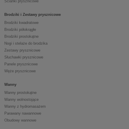
Ścianki prysznicowe
Brodziki i Zestawy prysznicowe
Brodziki kwadratowe
Brodziki półokrągłe
Brodziki prostokątne
Nogi i stelaże do brodzika
Zestawy prysznicowe
Słuchawki prysznicowe
Panele prysznicowe
Węże prysznicowe
Wanny
Wanny prostokątne
Wanny wolnostojące
Wanny z hydromasażem
Parawany nawannowe
Obudowy wannowe