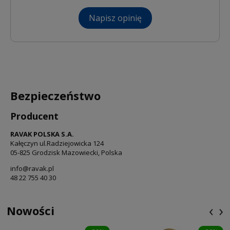
Napisz opinię
Bezpieczeństwo
Producent
RAVAK POLSKA S.A.
Kałęczyn ul.Radziejowicka 124
05-825 Grodzisk Mazowiecki, Polska
info@ravak.pl
48 22 755 40 30
‹
›
Nowości