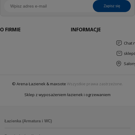
zapisz się
O FIRMIE
INFORMACJE
Chat 
sklep
Salon
© Arena Łazienek & maxsote
Wszystkie prawa zastrzeżone.
Sklep z wyposażeniem łazienek i ogrzewaniem
Łazienka (Armatura i WC)