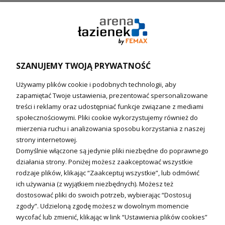
Pompy ciepła (producenci)
Ogrzewanie podłogowe (główne)
Podgrzewacze wody
Wymienniki i zasobniki
Naczynia wzbiorcze / Reduktory
SZANUJEMY TWOJĄ PRYWATNOŚĆ
Technika solarna i Sterowanie
Używamy plików cookie i podobnych technologii, aby
Technika solarna
zapamiętać Twoje ustawienia, prezentować spersonalizowane
Fotowoltanika
treści i reklamy oraz udostępniać funkcje związane z mediami
Sterowniki i regulatory
społecznościowymi. Pliki cookie wykorzystujemy również do
mierzenia ruchu i analizowania sposobu korzystania z naszej
Nagrzewnice i kurtyny
strony internetowej.
Domyślnie włączone są jedynie pliki niezbędne do poprawnego
Kuchnia i Wentylacja
działania strony. Poniżej możesz zaakceptować wszystkie
rodzaje plików, klikając “Zaakceptuj wszystkie”, lub odmówić
Kuchnia
ich używania (z wyjątkiem niezbędnych). Możesz też
dostosować pliki do swoich potrzeb, wybierając “Dostosuj
Zlewozmywaki
zgody”. Udzieloną zgodę możesz w dowolnym momencie
Baterie kuchenne
wycofać lub zmienić, klikając w link “Ustawienia plików cookies”
Młynki do odpadów