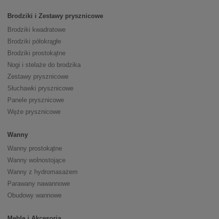
Brodziki i Zestawy prysznicowe
Brodziki kwadratowe
Brodziki półokrągłe
Brodziki prostokątne
Nogi i stelaże do brodzika
Zestawy prysznicowe
Słuchawki prysznicowe
Panele prysznicowe
Węże prysznicowe
Wanny
Wanny prostokątne
Wanny wolnostojące
Wanny z hydromasażem
Parawany nawannowe
Obudowy wannowe
Meble i Akcesoria