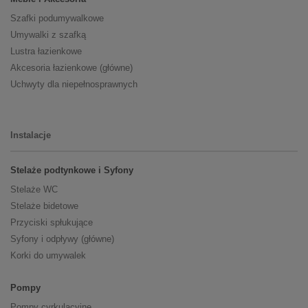
Szafki podumywalkowe
Umywalki z szafką
Lustra łazienkowe
Akcesoria łazienkowe (główne)
Uchwyty dla niepełnosprawnych
Instalacje
Stelaże podtynkowe i Syfony
Stelaże WC
Stelaże bidetowe
Przyciski spłukujące
Syfony i odpływy (główne)
Korki do umywalek
Pompy
Pompy cyrkulacyjne