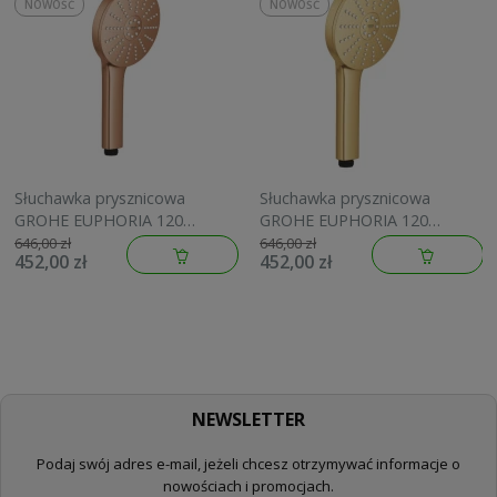
NOWOŚĆ
NOWOŚĆ
Słuchawka prysznicowa
Słuchawka prysznicowa
GROHE EUPHORIA 120
GROHE EUPHORIA 120
brushed warm sunset
brushed cool sunrise
646,00 zł
646,00 zł
452,00 zł
452,00 zł
134883DL00
134883GN00
NEWSLETTER
Podaj swój adres e-mail, jeżeli chcesz otrzymywać informacje o
nowościach i promocjach.