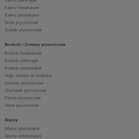
Kabiny półokrągłe
Kabiny kwadratowe
Kabiny prostokątne
Drzwi prysznicowe
Ścianki prysznicowe
Brodziki i Zestawy prysznicowe
Brodziki kwadratowe
Brodziki półokrągłe
Brodziki prostokątne
Nogi i stelaże do brodzika
Zestawy prysznicowe
Słuchawki prysznicowe
Panele prysznicowe
Węże prysznicowe
Wanny
Wanny prostokątne
Wanny wolnostojące