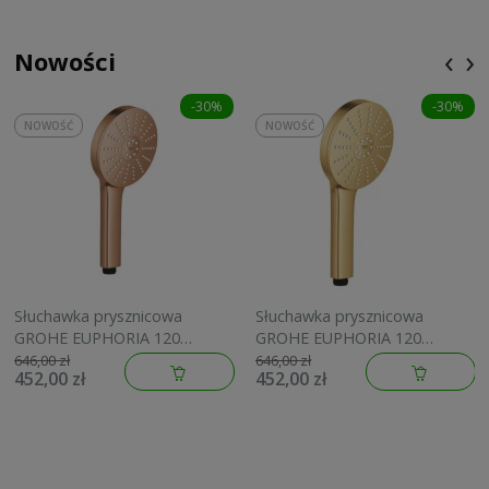
‹
›
Nowości
-30%
-30%
NOWOŚĆ
NOWOŚĆ
Słuchawka prysznicowa
Słuchawka prysznicowa
GROHE EUPHORIA 120
GROHE EUPHORIA 120
brushed warm sunset
brushed cool sunrise
646,00 zł
646,00 zł
452,00 zł
452,00 zł
134883DL00
134883GN00