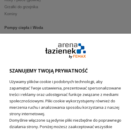
Grzałki do grzejnika
Kominy
Pompy ciepła i Woda
Pompy ciepła (producenci)
Ogrzewanie podłogowe (główne)
Podgrzewacze wody
Wymienniki i zasobniki
Naczynia wzbiorcze / Reduktory
SZANUJEMY TWOJĄ PRYWATNOŚĆ
Technika solarna i Sterowanie
Używamy plików cookie i podobnych technologii, aby
Technika solarna
zapamiętać Twoje ustawienia, prezentować spersonalizowane
Fotowoltanika
treści i reklamy oraz udostępniać funkcje związane z mediami
Sterowniki i regulatory
społecznościowymi. Pliki cookie wykorzystujemy również do
mierzenia ruchu i analizowania sposobu korzystania z naszej
Nagrzewnice i kurtyny
strony internetowej.
Domyślnie włączone są jedynie pliki niezbędne do poprawnego
Kuchnia i Wentylacja
działania strony. Poniżej możesz zaakceptować wszystkie