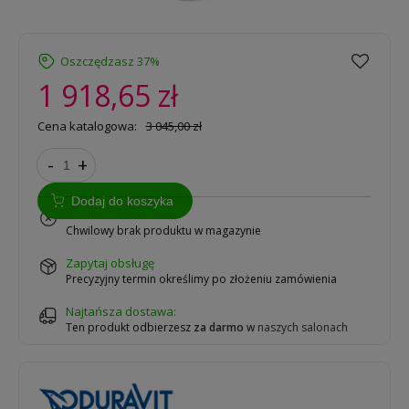
Oszczędzasz 37%
1 918,65 zł
Cena katalogowa:
3 045,00 zł
-
+
Dodaj do koszyka
na zamówienie
Chwilowy brak produktu w magazynie
zapytaj obsługę
Precyzyjny termin określimy po złożeniu zamówienia
Najtańsza dostawa:
Ten produkt odbierzesz
za darmo
w
naszych salonach