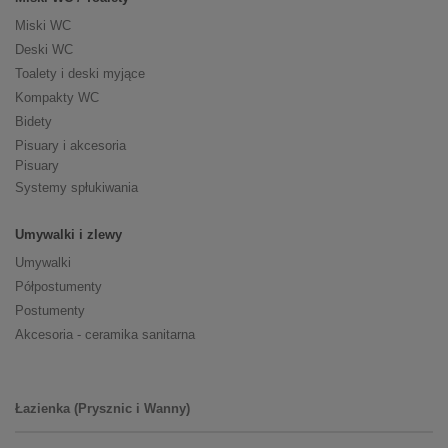
Miski WC
Deski WC
Toalety i deski myjące
Kompakty WC
Bidety
Pisuary i akcesoria
Pisuary
Systemy spłukiwania
Umywalki i zlewy
Umywalki
Półpostumenty
Postumenty
Akcesoria - ceramika sanitarna
Łazienka (Prysznic i Wanny)