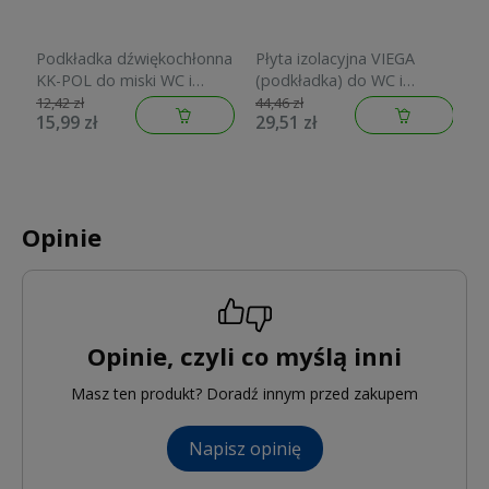
Podkładka dźwiękochłonna
Płyta izolacyjna VIEGA
P
KK-POL do miski WC i
(podkładka) do WC i
GEBE
bidetu 350/A/108-00-00
bidetu 575168
1
12,42 zł
44,46 zł
66
15,99 zł
29,51 zł
4
Opinie
Opinie, czyli co myślą inni
Masz ten produkt? Doradź innym przed zakupem
Napisz opinię