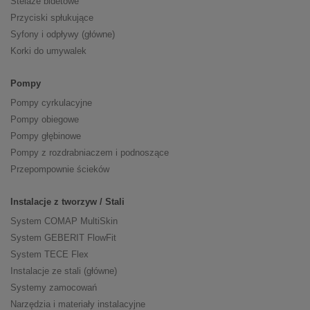
Stelaże bidetowe
Przyciski spłukujące
Syfony i odpływy (główne)
Korki do umywalek
Pompy
Pompy cyrkulacyjne
Pompy obiegowe
Pompy głębinowe
Pompy z rozdrabniaczem i podnoszące
Przepompownie ścieków
Instalacje z tworzyw / Stali
System COMAP MultiSkin
System GEBERIT FlowFit
System TECE Flex
Instalacje ze stali (główne)
Systemy zamocowań
Narzędzia i materiały instalacyjne