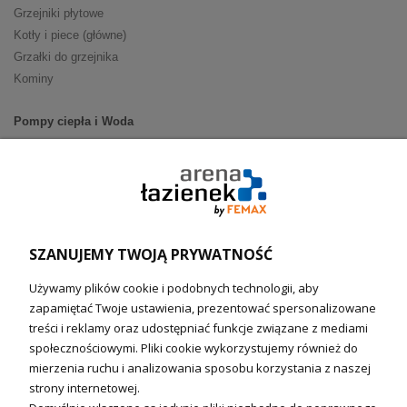
Grzejniki płytowe
Kotły i piece (główne)
Grzałki do grzejnika
Kominy
Pompy ciepła i Woda
Pompy ciepła (producenci)
Ogrzewanie podłogowe (główne)
Podgrzewacze wody
Wymienniki i zasobniki
Naczynia wzbiorcze / Reduktory
SZANUJEMY TWOJĄ PRYWATNOŚĆ
Technika solarna i Sterowanie
Używamy plików cookie i podobnych technologii, aby
Technika solarna
zapamiętać Twoje ustawienia, prezentować spersonalizowane
Fotowoltanika
treści i reklamy oraz udostępniać funkcje związane z mediami
Sterowniki i regulatory
społecznościowymi. Pliki cookie wykorzystujemy również do
mierzenia ruchu i analizowania sposobu korzystania z naszej
Nagrzewnice i kurtyny
strony internetowej.