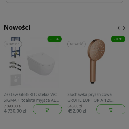
‹
›
Nowości
-33%
-30%
NOWOŚĆ
NOWOŚĆ
Zestaw GEBERIT: stelaż WC
Słuchawka prysznicowa
SIGMA + toaleta myjąca ALBA
GROHE EUPHORIA 120
+ wsporniki 260127290
brushed warm sunset
7 090,00 zł
646,00 zł
4 730,00 zł
452,00 zł
134883DL00