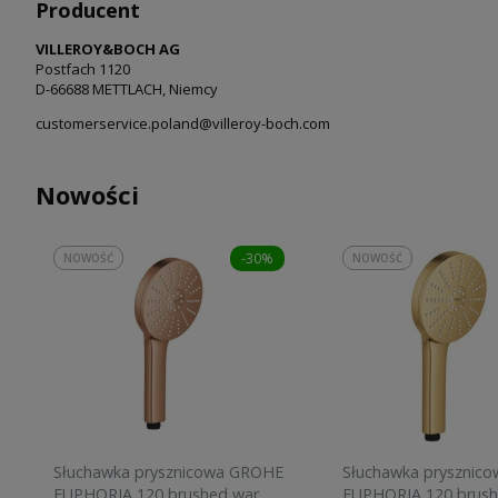
Producent
VILLEROY&BOCH AG
Postfach 1120
D-66688 METTLACH, Niemcy
customerservice.poland@villeroy-boch.com
Nowości
-30%
NOWOŚĆ
NOWOŚĆ
Słuchawka prysznicowa GROHE
Słuchawka prysznic
EUPHORIA 120 brushed warm
EUPHORIA 120 brush