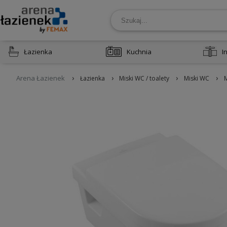
Łazienka
Kuchnia
I
›
›
›
›
Arena Łazienek
Łazienka
Miski WC / toalety
Miski WC