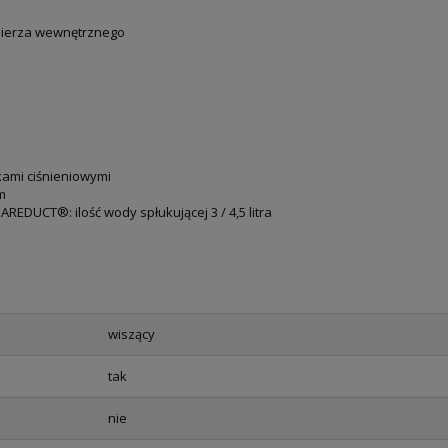
łnierza wewnętrznego
kami ciśnieniowymi
m
DUCT®: ilość wody spłukującej 3 / 4,5 litra
wiszący
tak
nie