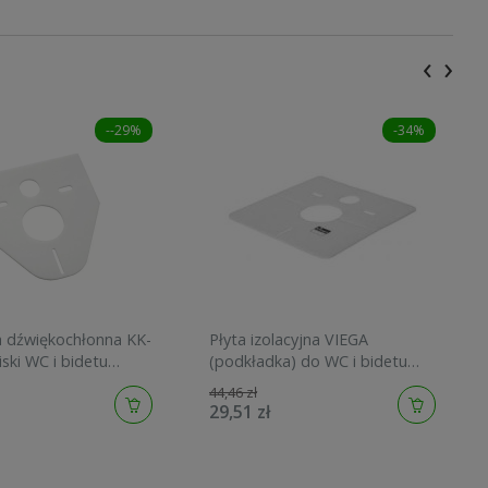
‹
›
--29%
-34%
 dźwiękochłonna KK-
Płyta izolacyjna VIEGA
ski WC i bidetu
(podkładka) do WC i bidetu
-00-00
575168
44,46 zł
29,51 zł