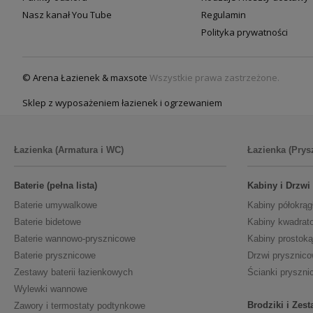
Nasz kanał You Tube
Regulamin
Polityka prywatności
© Arena Łazienek & maxsote
Wszystkie prawa zastrzeżone.
Sklep z wyposażeniem łazienek i ogrzewaniem
Łazienka (Armatura i WC)
Łazienka (Prys
Baterie (pełna lista)
Kabiny i Drzwi
Baterie umywalkowe
Kabiny półokrąg
Baterie bidetowe
Kabiny kwadrat
Baterie wannowo-prysznicowe
Kabiny prostoką
Baterie prysznicowe
Drzwi prysznic
Zestawy baterii łazienkowych
Ścianki pryszni
Wylewki wannowe
Brodziki i Zes
Zawory i termostaty podtynkowe