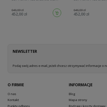
sunset 134883DL00
sunrise 134883GN00
646,00 zł
646,00 zł
452,00 zł
452,00 zł
NEWSLETTER
Podaj swój adres e-mail, jeżeli chcesz otrzymywać informacje o 
O FIRMIE
INFORMACJE
O nas
Blog
Kontakt
Mapa strony
Punkty odbioru
Rodzaje i koszty dostawy