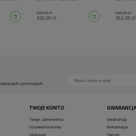
szczotkowana 134883DC00
graphite 
609,00 zł
646,00 zł
426,00 zł
452,00 zł
nowościach i promocjach.
TWOJE KONTO
GWARANCJA
Twoje zamówienia
Gwarancja
Ustawienia konta
Reklamacje
Ulubione
Zwroty