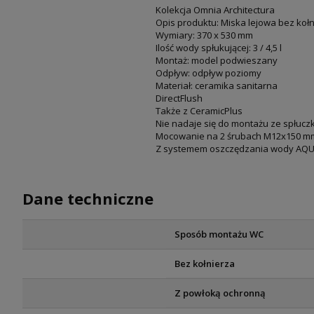
Kolekcja Omnia Architectura
Opis produktu: Miska lejowa bez ko
Wymiary: 370 x 530 mm
Ilość wody spłukującej: 3 / 4,5 l
Montaż: model podwieszany
Odpływ: odpływ poziomy
Materiał: ceramika sanitarna
DirectFlush
Także z CeramicPlus
Nie nadaje się do montażu ze spłucz
Mocowanie na 2 śrubach M12x150 m
Z systemem oszczędzania wody AQUARE
Dane techniczne
Sposób montażu WC
Bez kołnierza
Z powłoką ochronną