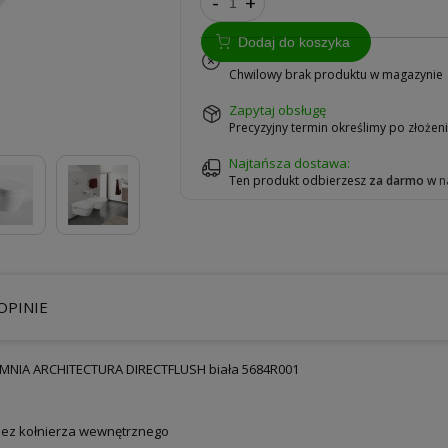
-
+
Dodaj do koszyka
na zamówienie
Chwilowy brak produktu w magazynie
zapytaj obsługę
Precyzyjny termin określimy po złoże
Najtańsza dostawa:
Ten produkt odbierzesz
za darmo
w
n
OPINIE
MNIA ARCHITECTURA DIRECTFLUSH biała 5684R001
ez kołnierza wewnętrznego