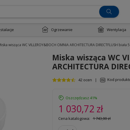
nstalacje
Ogrzewanie
Wentylacja
Miska wisząca WC VILLEROY&BOCH OMNIA ARCHITECTURA DIRECTFLUSH biała 
Miska wisząca WC 
ARCHITECTURA DIREC
Kod produkt
42 ocen
|
Oszczędzasz 41%
1 030,72 zł
Cena katalogowa:
1 743,00 zł