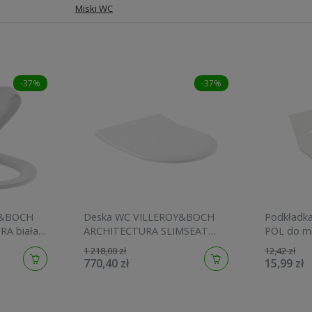
Miski WC
-37%
-37%
Y&BOCH
Deska WC VILLEROY&BOCH
Podkładka
A biała
ARCHITECTURA SLIMSEAT
POL do mi
wolnoopadająca,
350/A/108
1 218,00 zł
12,42 zł
QuickRelease, biała 9M70S101
770,40 zł
15,99 zł