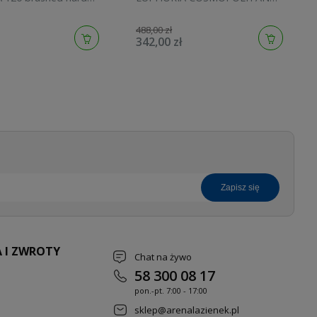
134883AL00
STICK brushed cool sunrise
27400GN0
488,00 zł
342,00 zł
zapisz się
 I ZWROTY
Chat na żywo
58 300 08 17
pon.-pt. 7
:00 - 17:00
sklep@arenalazienek.pl