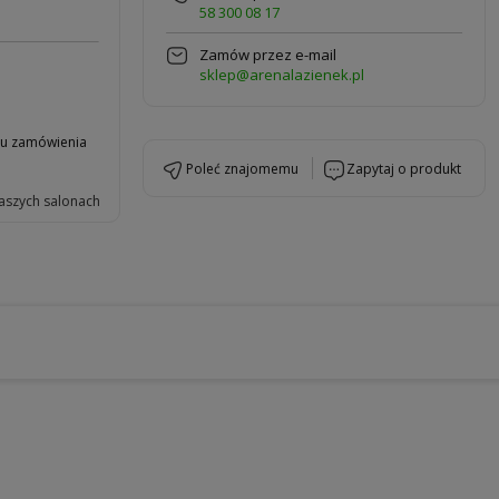
58 300 08 17
Zamów przez e-mail
sklep@arenalazienek.pl
niu zamówienia
poleć znajomemu
zapytaj o produkt
aszych salonach