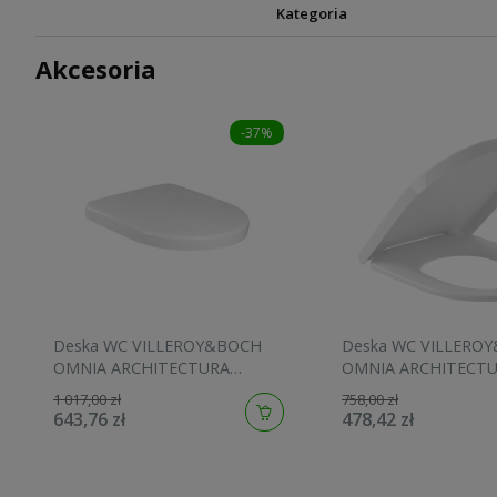
Kategoria
Akcesoria
-37%
Deska WC VILLEROY&BOCH
Deska WC VILLERO
OMNIA ARCHITECTURA
OMNIA ARCHITECTUR
wolnoopadająca, do miski
98M9D101
1 017,00 zł
758,00 zł
directflush 5684R001, biała
643,76 zł
478,42 zł
98M9C101