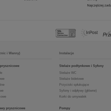
Najczęściej za
znic i Wanny)
Instalacje
 prysznicowe
Stelaże podtynkowe i Syfony
łe
Stelaże WC
owe
Stelaże bidetowe
tne
Przyciski spłukujące
owe
Syfony i odpływy (główne)
cowe
Korki do umywalek
tawy prysznicowe
Pompy