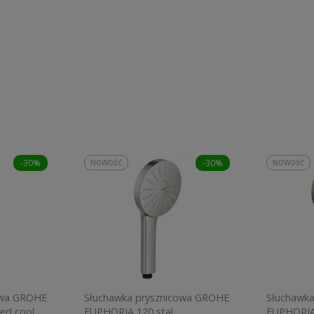
-30%
-30%
NOWOŚĆ
NOWOŚĆ
owa GROHE
Słuchawka prysznicowa GROHE
Słuchawk
ed cool
EUPHORIA 120 stal
EUPHORIA