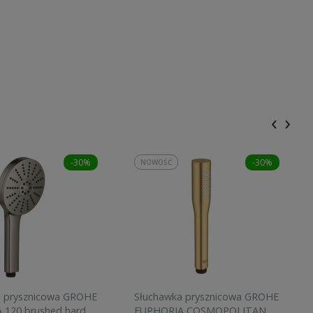
‹
›
-30%
-30%
NOWOŚĆ
a prysznicowa GROHE
Słuchawka prysznicowa GROHE
 120 brushed hard
EUPHORIA COSMOPOLITAN