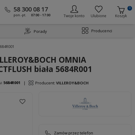
58 300 08 17
0
pon.-pt.
07:00 - 17:00
Twoje konto
Ulubione
Koszyk
Producenci
Porady
5684R001
VILLEROY&BOCH OMNIA
TFLUSH biała 5684R001
u:
5684R001
Producent:
VILLEROY&BOCH
|
Zamów przez telefon