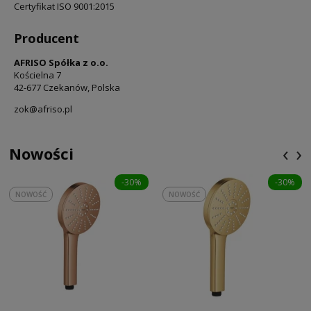
Certyfikat ISO 9001:2015
Producent
AFRISO Spółka z o.o.
Kościelna 7
42-677 Czekanów, Polska
zok@afriso.pl
‹
›
Nowości
-30%
-30%
NOWOŚĆ
NOWOŚĆ