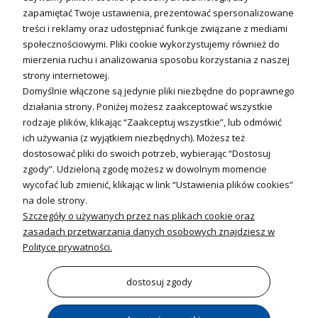
Technika solarna
zapamiętać Twoje ustawienia, prezentować spersonalizowane
Fotowoltanika
treści i reklamy oraz udostępniać funkcje związane z mediami
Sterowniki i regulatory
społecznościowymi. Pliki cookie wykorzystujemy również do
mierzenia ruchu i analizowania sposobu korzystania z naszej
Nagrzewnice i kurtyny
strony internetowej.
Domyślnie włączone są jedynie pliki niezbędne do poprawnego
Kuchnia i Wentylacja
działania strony. Poniżej możesz zaakceptować wszystkie
rodzaje plików, klikając “Zaakceptuj wszystkie”, lub odmówić
Kuchnia
ich używania (z wyjątkiem niezbędnych). Możesz też
dostosować pliki do swoich potrzeb, wybierając “Dostosuj
Zlewozmywaki
zgody”. Udzieloną zgodę możesz w dowolnym momencie
Baterie kuchenne
wycofać lub zmienić, klikając w link “Ustawienia plików cookies”
Młynki do odpadów
na dole strony.
Szczegóły o używanych przez nas plikach cookie oraz
Wentylacja i Informacje
zasadach przetwarzania danych osobowych znajdziesz w
Klimatyzacja
Polityce prywatności.
Rekuperacja
Wentylatory
dostosuj zgody