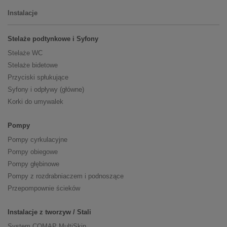
Instalacje
Stelaże podtynkowe i Syfony
Stelaże WC
Stelaże bidetowe
Przyciski spłukujące
Syfony i odpływy (główne)
Korki do umywalek
Pompy
Pompy cyrkulacyjne
Pompy obiegowe
Pompy głębinowe
Pompy z rozdrabniaczem i podnoszące
Przepompownie ścieków
Instalacje z tworzyw / Stali
System COMAP MultiSkin