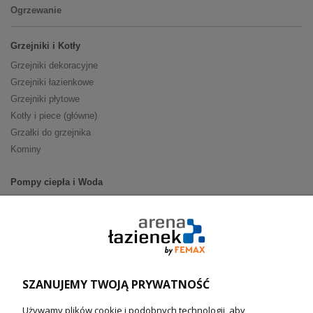
Ogrzewanie
Grzejniki i Kotły
Grzejniki dekoracyjne
Grzejniki łazienkowe
Grzejniki płytowe
Kotły i piece (główne)
Grzałki do grzejnika
Kominy
Pompy ciepła i Woda
Pompy ciepła (producenci)
Ogrzewanie podłogowe (główne)
Podgrzewacze wody
Wymienniki i zasobniki
Naczynia wzbiorcze / Reduktory
SZANUJEMY TWOJĄ PRYWATNOŚĆ
Technika solarna i Sterowanie
Używamy plików cookie i podobnych technologii, aby