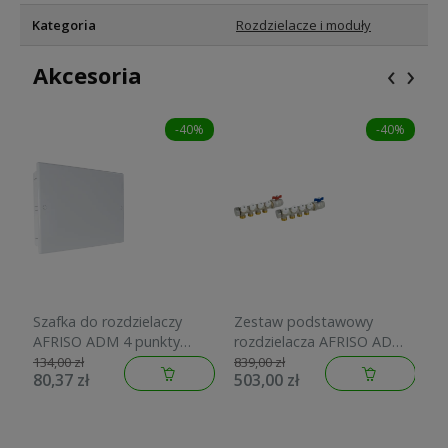
Kategoria
Rozdzielacze i moduły
‹
›
Akcesoria
-40%
-40%
Szafka do rozdzielaczy
Zestaw podstawowy
Z
AFRISO ADM 4 punkty
rozdzielacza AFRISO ADM
r
biała 2230000
214 G1" 4 punkty poboru
2
134,00 zł
839,00 zł
57
80,37 zł
503,00 zł
3
2221400
2