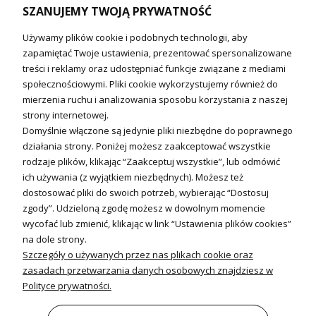
SZANUJEMY TWOJĄ PRYWATNOŚĆ
Technika solarna i Sterowanie
Używamy plików cookie i podobnych technologii, aby
Technika solarna
zapamiętać Twoje ustawienia, prezentować spersonalizowane
Fotowoltanika
treści i reklamy oraz udostępniać funkcje związane z mediami
Sterowniki i regulatory
społecznościowymi. Pliki cookie wykorzystujemy również do
mierzenia ruchu i analizowania sposobu korzystania z naszej
Nagrzewnice i kurtyny
strony internetowej.
Domyślnie włączone są jedynie pliki niezbędne do poprawnego
Kuchnia i Wentylacja
działania strony. Poniżej możesz zaakceptować wszystkie
rodzaje plików, klikając “Zaakceptuj wszystkie”, lub odmówić
Kuchnia
ich używania (z wyjątkiem niezbędnych). Możesz też
dostosować pliki do swoich potrzeb, wybierając “Dostosuj
Zlewozmywaki
zgody”. Udzieloną zgodę możesz w dowolnym momencie
Baterie kuchenne
wycofać lub zmienić, klikając w link “Ustawienia plików cookies”
Młynki do odpadów
na dole strony.
Szczegóły o używanych przez nas plikach cookie oraz
Wentylacja i Informacje
zasadach przetwarzania danych osobowych znajdziesz w
Klimatyzacja
Polityce prywatności.
Rekuperacja
Wentylatory