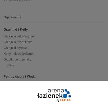
Ogrzewanie
Grzejniki i Kotły
Grzejniki dekoracyjne
Grzejniki łazienkowe
Grzejniki płytowe
Kotły i piece (główne)
Grzałki do grzejnika
Kominy
Pompy ciepła i Woda
Pompy ciepła (producenci)
Ogrzewanie podłogowe (główne)
Podgrzewacze wody
Wymienniki i zasobniki
Naczynia wzbiorcze / Reduktory