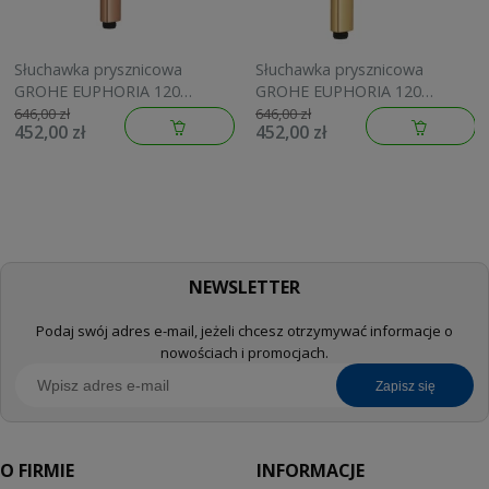
Słuchawka prysznicowa
Słuchawka prysznicowa
GROHE EUPHORIA 120
GROHE EUPHORIA 120
brushed warm sunset
brushed cool sunrise
646,00 zł
646,00 zł
452,00 zł
452,00 zł
134883DL00
134883GN00
NEWSLETTER
Podaj swój adres e-mail, jeżeli chcesz otrzymywać informacje o
nowościach i promocjach.
zapisz się
O FIRMIE
INFORMACJE