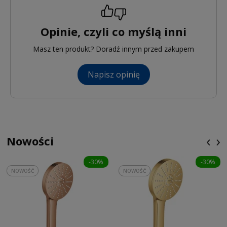
Opinie, czyli co myślą inni
Masz ten produkt? Doradź innym przed zakupem
Napisz opinię
‹
›
Nowości
-30%
-30%
NOWOŚĆ
NOWOŚĆ