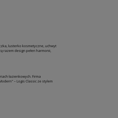
czka, lusterko kosmetyczne, uchwyt
zą razem design pełen harmonii,
iach łazienkowych. Firma
odern" – Logis Classic ze stylem