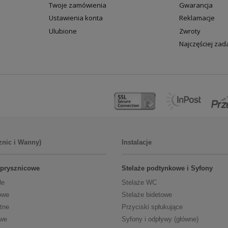
Twoje zamówienia
Gwarancja
Ustawienia konta
Reklamacje
Ulubione
Zwroty
Najczęściej za
znic i Wanny)
Instalacje
 prysznicowe
Stelaże podtynkowe i Syfony
łe
Stelaże WC
owe
Stelaże bidetowe
tne
Przyciski spłukujące
owe
Syfony i odpływy (główne)