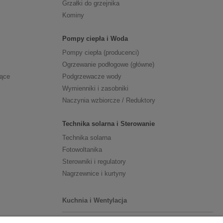
Grzałki do grzejnika
Kominy
Pompy ciepła i Woda
Pompy ciepła (producenci)
Ogrzewanie podłogowe (główne)
zące
Podgrzewacze wody
Wymienniki i zasobniki
Naczynia wzbiorcze / Reduktory
Technika solarna i Sterowanie
Technika solarna
Fotowoltanika
Sterowniki i regulatory
Nagrzewnice i kurtyny
Kuchnia i Wentylacja