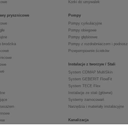
cowe
Korki do umywalek
tawy prysznicowe
Pompy
towe
Pompy cyrkulacyjne
głe
Pompy obiegowe
kątne
Pompy głębinowe
o brodzika
Pompy z rozdrabniaczem i podnos
icowe
Przepompownie ścieków
znicowe
Instalacje z tworzyw / Stali
cowe
owe
System COMAP MultiSkin
System GEBERIT FlowFit
System TECE Flex
tne
Instalacje ze stali (główne)
jące
Systemy zamocowań
masażem
Narzędzia i materiały instalacyjne
nnowe
Kanalizacja
owe
Kanalizacja wewn. HT