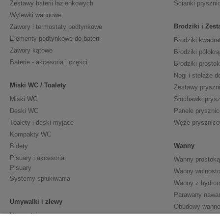
Zestawy baterii łazienkowych
Ścianki pryszni
Wylewki wannowe
Brodziki i Zes
Zawory i termostaty podtynkowe
Elementy podtynkowe do baterii
Brodziki kwadra
Zawory kątowe
Brodziki półokrą
Baterie - akcesoria i części
Brodziki prosto
Nogi i stelaże d
Miski WC / Toalety
Zestawy pryszn
Miski WC
Słuchawki prys
Deski WC
Panele pryszni
Toalety i deski myjące
Węże prysznic
Kompakty WC
Wanny
Bidety
Pisuary i akcesoria
Wanny prostoką
Pisuary
Wanny wolnosto
Systemy spłukiwania
Wanny z hydro
Parawany nawa
Umywalki i zlewy
Obudowy wann
Umywalki