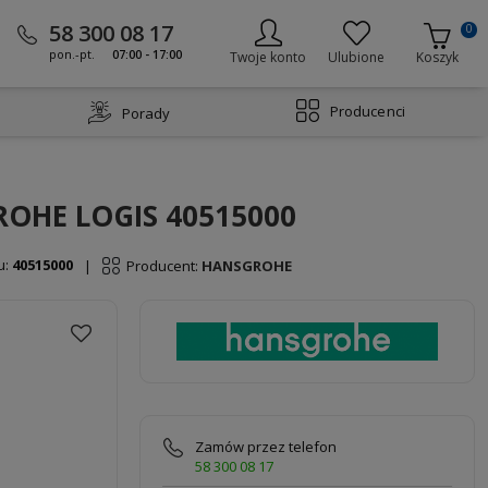
58 300 08 17
0
pon.-pt.
07:00 - 17:00
Twoje konto
Ulubione
Koszyk
Producenci
Porady
ROHE LOGIS 40515000
u:
40515000
Producent:
HANSGROHE
|
Zamów przez telefon
58 300 08 17