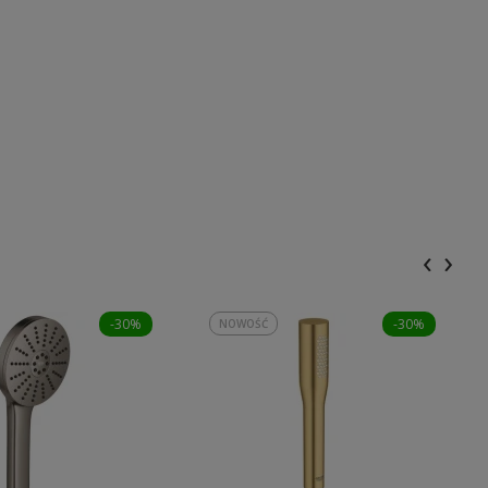
‹
›
-30%
-30%
NOWOŚĆ