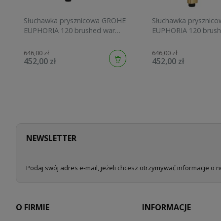
Słuchawka prysznicowa GROHE
Słuchawka prysznic
EUPHORIA 120 brushed warm
EUPHORIA 120 brush
sunset 134883DL00
sunrise 134883GN00
646,00 zł
646,00 zł
452,00 zł
452,00 zł
NEWSLETTER
Podaj swój adres e-mail, jeżeli chcesz otrzymywać informacje o 
O FIRMIE
INFORMACJE