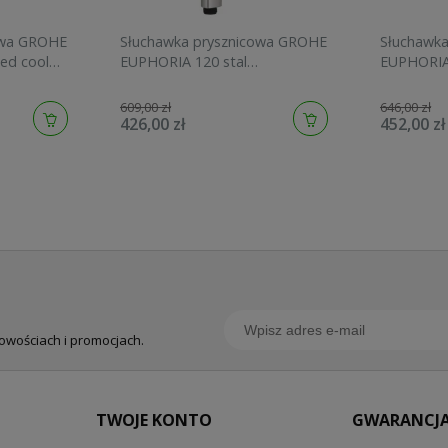
owa GROHE
Słuchawka prysznicowa GROHE
Słuchawk
ed cool
EUPHORIA 120 stal
EUPHORIA
szczotkowana 134883DC00
graphite 
609,00 zł
646,00 zł
426,00 zł
452,00 zł
nowościach i promocjach.
TWOJE KONTO
GWARANCJA