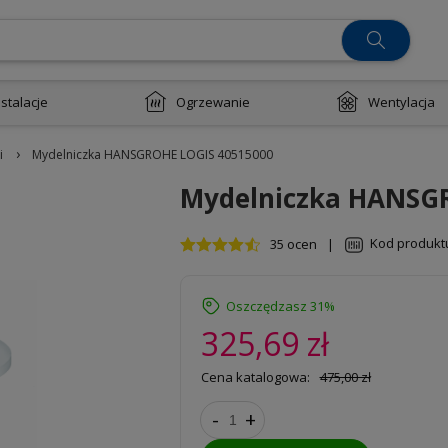
nstalacje
Ogrzewanie
Wentylacja
›
i
Mydelniczka HANSGROHE LOGIS 40515000
Mydelniczka HANSG
Kod produkt
35 ocen
|
Oszczędzasz 31%
325,69 zł
Cena katalogowa:
475,00 zł
-
+