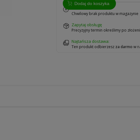
Dodaj do koszyka
na zamówienie
Chwilowy brak produktu w magazynie
zapytaj obsługę
Precyzyjny termin określimy po złoże
Najtańsza dostawa:
Ten produkt odbierzesz
za darmo
w
n