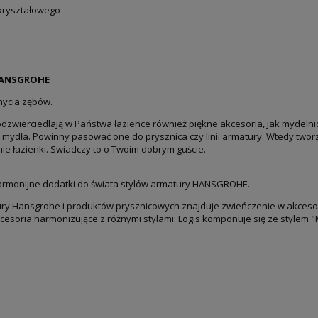
 kryształowego
 HANSGROHE
mycia zębów.
odzwierciedlają w Państwa łazience również piękne akcesoria, jak mydelni
 mydła. Powinny pasować one do prysznica czy linii armatury. Wtedy twor
ie łazienki. Swiadczy to o Twoim dobrym guście.
harmonijne dodatki do świata stylów armatury HANSGROHE.
ury Hansgrohe i produktów prysznicowych znajduje zwieńczenie w akcesor
oria harmonizujące z różnymi stylami: Logis komponuje się ze stylem "M