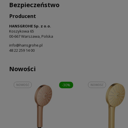
Bezpieczeństwo
Producent
HANSGROHE Sp. z o.o.
Koszykowa 65
00-667 Warszawa, Polska
info@hansgrohe.pl
48 22 259 14 00
Nowości
-30%
NOWOŚĆ
NOWOŚĆ