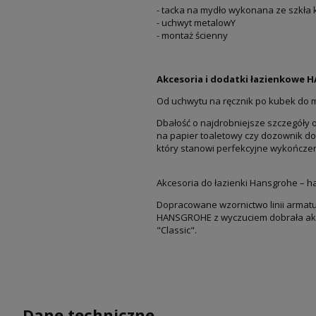
- tacka na mydło wykonana ze szkła
- uchwyt metalowY
- montaż ścienny
Akcesoria i dodatki łazienkowe
Od uchwytu na ręcznik po kubek do 
Dbałość o najdrobniejsze szczegóły 
na papier toaletowy czy dozownik do
który stanowi perfekcyjne wykończen
Akcesoria do łazienki Hansgrohe – 
Dopracowane wzornictwo linii armat
HANSGROHE z wyczuciem dobrała akces
"Classic".
Dane techniczne