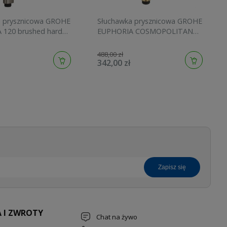
a prysznicowa GROHE
Słuchawka prysznicowa GROHE
 120 brushed hard
EUPHORIA COSMOPOLITAN
134883AL00
STICK brushed cool sunrise
27400GN0
488,00 zł
342,00 zł
zapisz się
 I ZWROTY
Chat na żywo