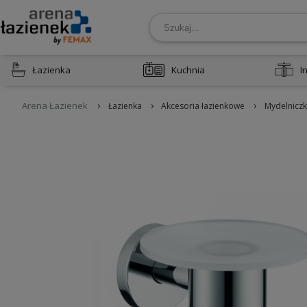
Łazienka
Kuchnia
I
›
›
›
Arena Łazienek
Łazienka
Akcesoria łazienkowe
Mydelniczk