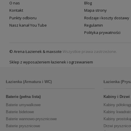
O nas
Blog
Kontakt
Mapa strony
Punkty odbioru
Rodzaje i koszty dostawy
Nasz kanał You Tube
Regulamin
Polityka prywatności
© Arena Łazienek & maxsote
Wszystkie prawa zastrzeżone.
Sklep z wyposażeniem łazienek i ogrzewaniem
Łazienka (Armatura i WC)
Łazienka (Prys
Baterie (pełna lista)
Kabiny i Drzwi
Baterie umywalkowe
Kabiny półokrąg
Baterie bidetowe
Kabiny kwadrat
Baterie wannowo-prysznicowe
Kabiny prostoką
Baterie prysznicowe
Drzwi prysznic