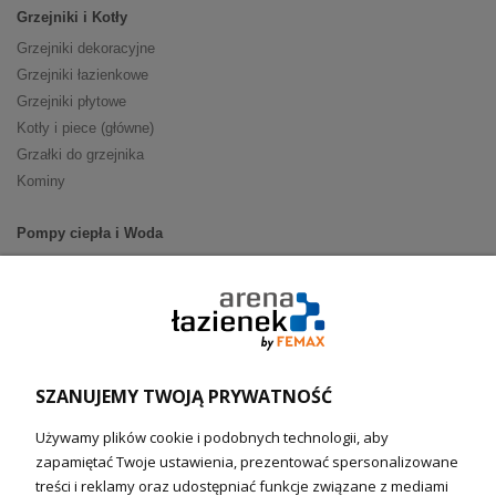
Grzejniki i Kotły
Grzejniki dekoracyjne
Grzejniki łazienkowe
Grzejniki płytowe
Kotły i piece (główne)
Grzałki do grzejnika
Kominy
Pompy ciepła i Woda
Pompy ciepła (producenci)
Ogrzewanie podłogowe (główne)
Podgrzewacze wody
Wymienniki i zasobniki
Naczynia wzbiorcze / Reduktory
SZANUJEMY TWOJĄ PRYWATNOŚĆ
Technika solarna i Sterowanie
Używamy plików cookie i podobnych technologii, aby
Technika solarna
zapamiętać Twoje ustawienia, prezentować spersonalizowane
Fotowoltanika
treści i reklamy oraz udostępniać funkcje związane z mediami