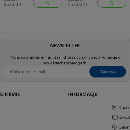
452,00 zł
452,00 zł
134883DL00
134883GN00
NEWSLETTER
Podaj swój adres e-mail, jeżeli chcesz otrzymywać informacje o
nowościach i promocjach.
zapisz się
O FIRMIE
INFORMACJE
Chat 
sklep
Salon