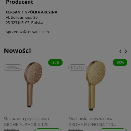
Producent
CERSANIT SPÓŁKA AKCYJNA
Al. Solidarności 36
25-323 KIELCE, Polska
sprzedaz@cersanit.com
‹
›
Nowości
-30%
-30%
NOWOŚĆ
NOWOŚĆ
Słuchawka prysznicowa
Słuchawka prysznicowa
GROHE EUPHORIA 120
GROHE EUPHORIA 120
brushed warm sunset
brushed cool sunrise
646,00 zł
646,00 zł