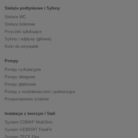
Stelaże podtynkowe i Syfony
Stelaże WC
Stelaże bidetowe
Przyciski spłukujące
Syfony i odpływy (główne)
Korki do umywalek
Pompy
Pompy cyrkulacyjne
Pompy obiegowe
Pompy głębinowe
Pompy z rozdrabniaczem i podnoszące
Przepompownie ścieków
Instalacje z tworzyw / Stali
System COMAP MultiSkin
System GEBERIT FlowFit
System TECE Flex