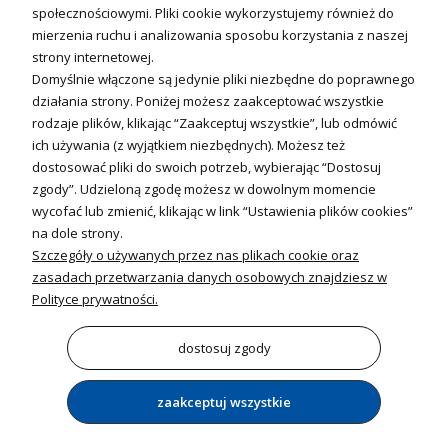
Sterowniki i regulatory
społecznościowymi. Pliki cookie wykorzystujemy również do
mierzenia ruchu i analizowania sposobu korzystania z naszej
Nagrzewnice i kurtyny
strony internetowej.
Domyślnie włączone są jedynie pliki niezbędne do poprawnego
Kuchnia i Wentylacja
działania strony. Poniżej możesz zaakceptować wszystkie
rodzaje plików, klikając “Zaakceptuj wszystkie”, lub odmówić
Kuchnia
ich używania (z wyjątkiem niezbędnych). Możesz też
dostosować pliki do swoich potrzeb, wybierając “Dostosuj
Zlewozmywaki
zgody”. Udzieloną zgodę możesz w dowolnym momencie
Baterie kuchenne
wycofać lub zmienić, klikając w link “Ustawienia plików cookies”
Młynki do odpadów
na dole strony.
Szczegóły o używanych przez nas plikach cookie oraz
Wentylacja i Informacje
zasadach przetwarzania danych osobowych znajdziesz w
Klimatyzacja
Polityce prywatności.
Rekuperacja
Wentylatory
dostosuj zgody
zaakceptuj wszystkie
pokaż pełną wersję strony