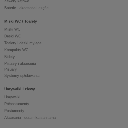
Zawory kątowe
Baterie - akcesoria i części
Miski WC / Toalety
Miski WC
Deski WC
Toalety i deski myjące
Kompakty WC
Bidety
Pisuary i akcesoria
Pisuary
Systemy spłukiwania
Umywalki i zlewy
Umywalki
Półpostumenty
Postumenty
Akcesoria - ceramika sanitarna