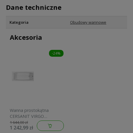
Dane techniczne
Kategoria
Obudowy wannowe
Akcesoria
-24%
Wanna prostokątna
CERSANIT VIRGO
180x80cm biała S301-103
1 644,00 zł
1 242,99 zł